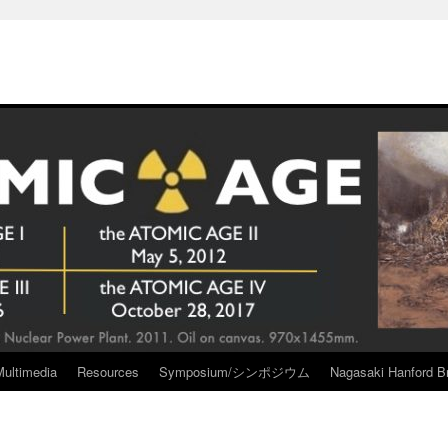
Multimedia
Resources
Symposium/シンポジウム
Nagasaki Hanford Br