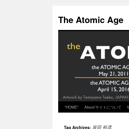
Skip
to
The Atomic Age
content
*HOME*
About/サイトについて
泉田 裕彦
Tag Archives: