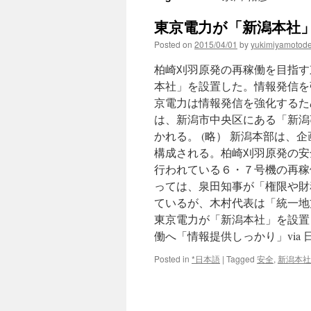
東京電力が「新潟本社」を
Posted on
2015/04/01
by
yukimiyamotod
柏崎刈羽原発の再稼働を目指す
本社」を設置した。情報発信を
京電力は情報発信を強化するた
は、新潟市中央区にある「新潟
かれる。 (略） 新潟本部は
構成される。柏崎刈羽原発の安
行われている６・７号機の再稼
っては、泉田知事が「権限や財
ているが、木村代表は「統一地
東京電力が「新潟本社」を設置
働へ「情報提供しっかり」via
Posted in
*日本語
|
Tagged
安全
,
新潟本社