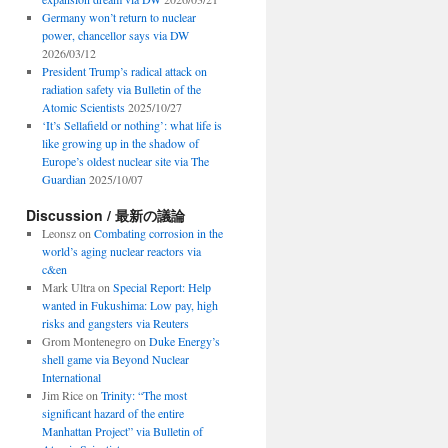
Germany won’t return to nuclear
power, chancellor says via DW
2026/03/12
President Trump’s radical attack on
radiation safety via Bulletin of the
Atomic Scientists
2025/10/27
‘It’s Sellafield or nothing’: what life is
like growing up in the shadow of
Europe’s oldest nuclear site via The
Guardian
2025/10/07
Discussion / 最新の議論
Leonsz
on
Combating corrosion in the
world’s aging nuclear reactors via
c&en
Mark Ultra
on
Special Report: Help
wanted in Fukushima: Low pay, high
risks and gangsters via Reuters
Grom Montenegro
on
Duke Energy’s
shell game via Beyond Nuclear
International
Jim Rice
on
Trinity: “The most
significant hazard of the entire
Manhattan Project” via Bulletin of