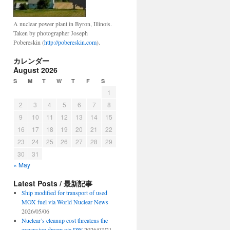
A nuclear power plant in Byron, Illinois.
Taken by photographer Joseph
Pobereskin (
http://pobereskin.com
).
カレンダー
August 2026
S
M
T
W
T
F
S
1
2
3
4
5
6
7
8
9
10
11
12
13
14
15
16
17
18
19
20
21
22
23
24
25
26
27
28
29
30
31
« May
Latest Posts / 最新記事
Ship modified for transport of used
MOX fuel via World Nuclear News
2026/05/06
Nuclear’s cleanup cost threatens the
expansion dream via DW
2026/03/21