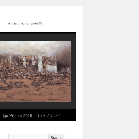
Nuclear issues globally
idge Project 2018
Links/リンク