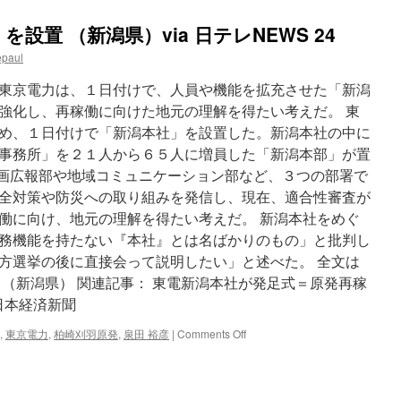
設置 （新潟県）via 日テレNEWS 24
epaul
東京電力は、１日付けで、人員や機能を拡充させた「新潟
強化し、再稼働に向けた地元の理解を得たい考えだ。 東
め、１日付けで「新潟本社」を設置した。新潟本社の中に
事務所」を２１人から６５人に増員した「新潟本部」が置
、企画広報部や地域コミュニケーション部など、３つの部署で
全対策や防災への取り組みを発信し、現在、適合性審査が
働に向け、地元の理解を得たい考えだ。 新潟本社をめぐ
務機能を持たない『本社』とは名ばかりのもの」と批判し
方選挙の後に直接会って説明したい」と述べた。 全文は
 （新潟県） 関連記事： 東電新潟本社が発足式＝原発再稼
 日本経済新聞
on
,
東京電力
,
柏崎刈羽原発
,
泉田 裕彦
|
Comments Off
東
京
電
力