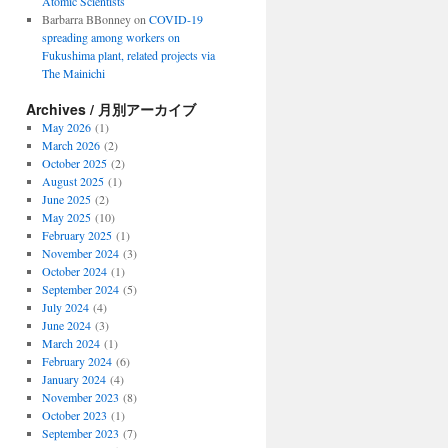
Atomic Scientists
Barbarra BBonney
on
COVID-19
spreading among workers on
Fukushima plant, related projects via
The Mainichi
Archives / 月別アーカイブ
May 2026
(1)
March 2026
(2)
October 2025
(2)
August 2025
(1)
June 2025
(2)
May 2025
(10)
February 2025
(1)
November 2024
(3)
October 2024
(1)
September 2024
(5)
July 2024
(4)
June 2024
(3)
March 2024
(1)
February 2024
(6)
January 2024
(4)
November 2023
(8)
October 2023
(1)
September 2023
(7)