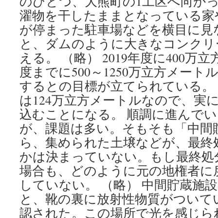
のひとつ、大熊町の1工区へ向かった
濯物を干したままとなっている家
が停まった駐車場などを横目に見
と、ダムのように大きなコンクリ
える。 （略） 2019年度に400万立
度までに500～1250万立方メー
するとの目標が立てられている。
は124万立方メートルなので、実に
込むことになる。 順調に進んで
が、課題は多い。そもそも「中間
ら、集められた土壌などが、最終
かは決まっていない。もし最終処
場合も、どのように元の地権者に
していない。 （略） 中間貯蔵施
と、靴の裏に放射性物質がついて
認された。この場所で光を感じら