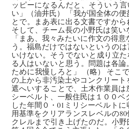
ッピーになるんだと、そういう言
い」（油井氏） 「我が国全体の
とで。まあ表に出る文書ですか
そして、チーム長の小野氏は笑い
「まあ、我々みたいに作文の得意
う。福島だけではないというのは
いけない。そうでないと成り立た
る人はいないと思う。問題は各論
ために我慢しろと」 （略） そこ
の上から非汚染土やコンクリート
遮へいすることで、土木作業員は
シーベルト、一般住民は１００ベ
した年間０・01ミリシーベルト
用基準をクリアランスレベルの8
クレルまで引き上げたのだ。小野氏