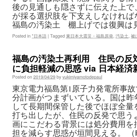
後の見通しも隠さずに伝えた上で
が採る選択肢を下支えしなければ
福島の汚染土 棚上げでは復興は
Posted in
*日本語
|
Tagged
東日本大震災・福島原発
,
汚染土
,
被
福島の汚染土再利用 住民の反
に負担軽減の思惑 via 日本経済
Posted on
2019/04/29
by
yukimiyamotodepaul
東京電力福島第1原子力発電所事
分計画がつまずいている。国は昨
して長期間保管した後でほぼ全量
打ち出したが、住民の反発で思う
画にこだわる背景には処分費用を
担を減らす思惑が垣間見える。 （