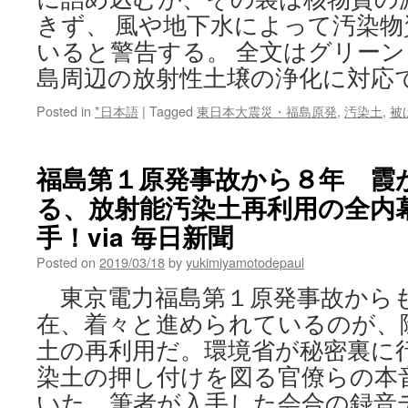
きず、 風や地下水によって汚染
いると警告する。 全文はグリー
島周辺の放射性土壌の浄化に対応
Posted in
*日本語
|
Tagged
東日本大震災・福島原発
,
汚染土
,
被
福島第１原発事故から８年 霞
る、放射能汚染土再利用の全内
手！via 毎日新聞
Posted on
2019/03/18
by
yukimiyamotodepaul
東京電力福島第１原発事故から
在、着々と進められているのが、
土の再利用だ。環境省が秘密裏に
染土の押し付けを図る官僚らの本
いた。筆者が入手した会合の録音