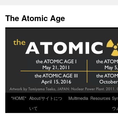
Skip
to
The Atomic Age
content
*HOME*
About/サイトにつ
Multimedia
Resources
Sy
いて
ウ