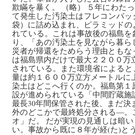
欺瞞を暴く。 （略） ５年にわた
て発生した汚染土はフレコンバッグ
袋）に詰め込まれ、ピラミッドの
れている。これは事故後の福島を
り、「あの汚染土を見ながら暮ら
災者が帰還をためらう理由ともな
は福島県内だけで最大２２００万
されている。また環境省によると
量は約１６００万立方メートルに
染土はどこへ行くのか。福島第１
設が進められている「中間貯蔵施
最長30年間保管された後、まだ決
外のどこかで最終処分される―。
オ」だ。 だが実現の見通しは暗
い。事故から既に８年が経(た)と