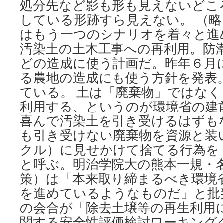
処分先など影も形も見えないどこ
している形跡すら見えない。 （略
はもう一つのシナリオを着々と進
汚染土の土木工事への再利用。防
どの造成に使う計画だ。昨年６月
る農地の造成にも使う方針を発表
ている。 土は「廃棄物」ではな
利用する、というのが環境省の建
喜んで汚染土を引き受けるはずも
も引き受けない廃棄物を資源と装
クル）に見せかけて捨てる行為を
と呼ぶ。明治学院大の熊本一規・
策）は「本来取り締まるべき環境
を進めているようなものだ」と批判
の会合が「除去土壌等の再生利用
関する安全性評価検討ワーキング