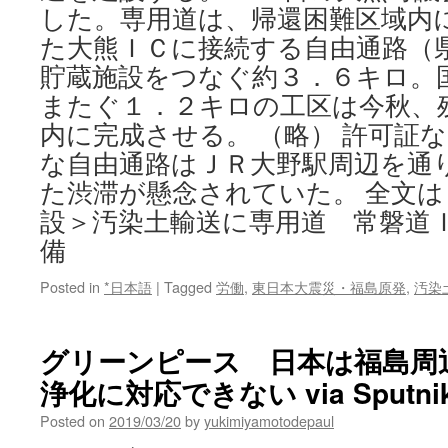
した。専用道は、帰還困難区域内
た大熊ＩＣに接続する自由通路（
貯蔵施設をつなぐ約３．６キロ。
またぐ１．２キロの工区は今秋、
内に完成させる。 （略） 許可証
な自由通路はＪＲ大野駅周辺を通
た渋滞が懸念されていた。 全文
設＞汚染土輸送に専用道 常磐道
備
Posted in
*日本語
|
Tagged
労働
,
東日本大震災・福島原発
,
汚染
グリーンピース 日本は福島周
浄化に対応できない via Sputni
Posted on
2019/03/20
by
yukimiyamotodepaul