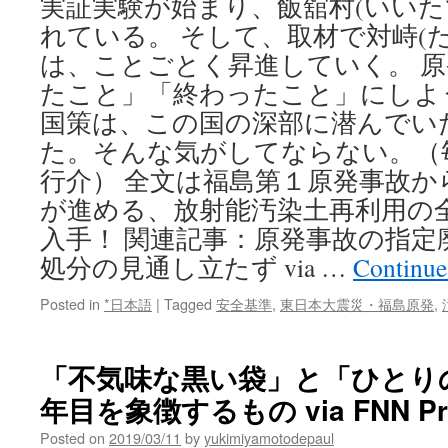
実証実験が始まり、飯舘村(いいた
れている。 そして、取材で対峙(
は、ことごとく昇進していく。 
たこと」「終わったこと」にしよ
国策は、この国の深部に潜んでい
た。そんな気がしてならない。（
行介） 全文は福島第１原発事故か
が進める、放射能汚染土再利用の
入手！ 関連記事：原発事故の指定
処分の見通し立たず via …
Continue
Posted in
*日本語
|
Tagged
安全基準
,
東日本大震災・福島原発
,
「不気味な黒い袋」と「ひとり
年目を象徴するもの via FNN Pr
Posted on
2019/03/11
by
yukimiyamotodepaul