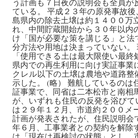
う計画も７日夜の説明会も全員が
ている。 平成２３年の原発事故後
島県内の除去土壌は約１４００万
れ、中間貯蔵開始から３０年以内
け「国が必要な策を講じる」と法
分方法や用地は決まっていない。
「使用できる土は最大限使い最終
県内での再生利用に向け実証事業
クレル以下の土壌は農地や道路整
示した。 (略） 難航しているの
証事業で、同省は二本松市と南相
が、いずれも住民の反発を浴びて
は２９年１２月、市道約２００メ
計画が発表されたが、住民説明会
年６月、工事業者との契約を解除
は「現在は再検討の状態」とし、