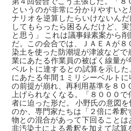
第４回会合でこう主張した。「８
というのが非常に分かりやすいと
ナリオを逆算したらいけないんだ
してもらったら困るんだけど、実
と思う」 これは議事録素案から
だ。この会合では、ＪＡＥＡが８
染土を使った防潮堤が津波などで
業にあたる作業員の被ばく線量が
ベルトに達するとの試算を示した
にあたる年間１ミリシーベルトに
の前提が崩れ、再利用基準を８０
上げられなくなる。「８０００で
者に迫った形だ。 小野氏の意図を
のか、専門家たちは「２倍に希釈
物との混合があって下回ることは
非汚染土による希釈を加えて試算