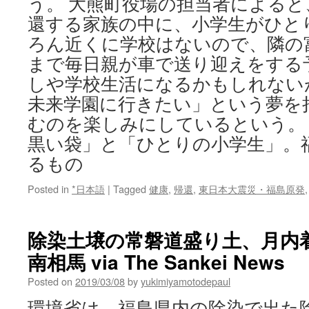
う。 大熊町役場の担当者による
還する家族の中に、小学生がひと
ろん近くに学校はないので、隣の
まで毎日親が車で送り迎えをする
しや学校生活になるかもしれない
未来学園に行きたい」という夢を
むのを楽しみにしているという。
黒い袋」と「ひとりの小学生」。
るもの
Posted in
*日本語
|
Tagged
健康
,
帰還
,
東日本大震災・福島原発
除染土壌の常磐道盛り土、月内
南相馬 via The Sankei News
Posted on
2019/03/08
by
yukimiyamotodepaul
環境省は、福島県内の除染で出た