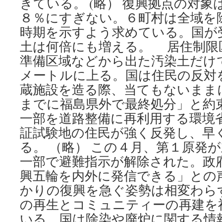
きている。 (略） 復興拠点の対象
８％にすぎない。６町村は全域を
時期を示すよう求めている。国が
土は何倍にも増える。 居住制限
準備区域などから出た汚染土だけ
メートルに上る。国は住民の反対
蔵施設を造る際、当てもないまま
までに福島県外で最終処分」と約
一部を道路整備に再利用する環境
証試験地の住民が強く反発し、早
る。 （略） この４月、第１原発
一部で避難指示が解除された。政
興五輪を内外に発信できる」との
かりの復興を急ぐ姿勢は相変わら
の再生とコミュニティーの再建を
いる。国は除染や廃炉に関する情