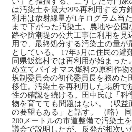
い」と指摘する。こうした専門家
は汚染土を最大99%再利用する方
利用は放射線量が1キログラム当た
まで下がった汚染土。農地や公園
路や防潮堤の公共工事に利用を見
用で、最終処分する汚染土の量が最
としている。 17年3月に住民の
同県飯舘村では再利用が始まった
め立てバイオマス燃料の原料作物
規制委員会の初代委員長を務めた
移住。汚染土を再利用した場所で
性の確認を続ける。田中氏は「科
物を育てても問題はない。（収益
の要望もある」と話す。 （略） 
200メートルの市道整備で汚染土
議会で説明したが、反発が相次い