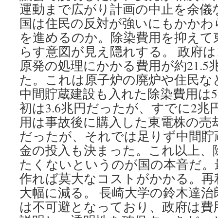
運動まで広がり計画の中止を余儀
国は住民の反対が強いにもかかわ
を進めるのか。除染費用を抑えて
らす意図が見え隠れする。 政府は1
原発の処理にかかる費用が約21.
た。これは原子炉の廃炉や住民な
中間貯蔵建設も入れた除染費用は5
初は3.6兆円だったが、すでに2
用は事故後に購入した東電株の売
だったが、それでは足りず中間貯
金の投入も決まった。これ以上、
たくないというのが国の本音だ。
作れば莫大なコストがかかる。再
大幅に減る。 長崎大学の鈴木達治
は不可避となっており、政府は費