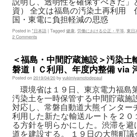
説明し、透明性を確保すべきだ」と
資） 全文は福島の汚染土再利用 
国・東電に負担軽減の思惑
Posted in
*日本語
|
Tagged
健康
,
労働における公正・平等
,
東日
2 Comments
＜福島・中間貯蔵施設＞汚染土
磐道ＩＣ利用、年度内整備 via 
Posted on
2019/04/20
by
yukimiyamotodepaul
環境省は１９日、東京電力福島
汚染土を一時保管する中間貯蔵施
対応し、常磐自動道大熊インター
利用した新たな輸送ルートを２０
る方針を明らかにした。渋滞を避
道を建設する。 １９日の大熊町議