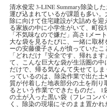
清水俊宏 3-LINE Summary除
運び込まれているが課題も多い。
除に向けて住宅建設が大詰めを迎
る家族の中に小学生がいて、町役
「不気味なので嫌だ」高さ1メー
大な袋を見るたびに、一緒に取材
ーの安藤優子さんが憤っていたこ
「どれだけ『安全です、帰れます
て、こんな巨大な袋が生活圏の中
だけで、帰る気なんて失せてしま
っているのは、除染作業で出た土
質が付着した地表部分の土を削り
るという作業でできたものだ。 1
の土が入った黒い袋（フレコンバ
く、除染の現場にそのまま置かれ