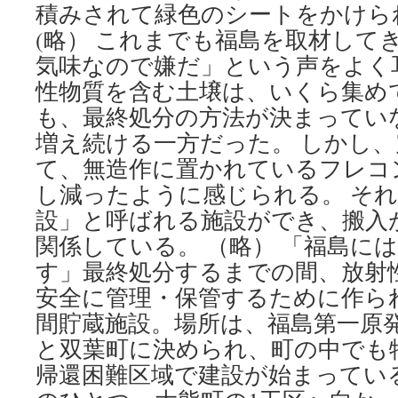
積みされて緑色のシートをかけら
(略） これまでも福島を取材して
気味なので嫌だ」という声をよく
性物質を含む土壌は、いくら集め
も、最終処分の方法が決まってい
増え続ける一方だった。 しかし、
て、無造作に置かれているフレコ
し減ったように感じられる。 そ
設」と呼ばれる施設ができ、搬入
関係している。 （略） 「福島に
す」最終処分するまでの間、放射
安全に管理・保管するために作ら
間貯蔵施設。場所は、福島第一原
と双葉町に決められ、町の中でも
帰還困難区域で建設が始まってい