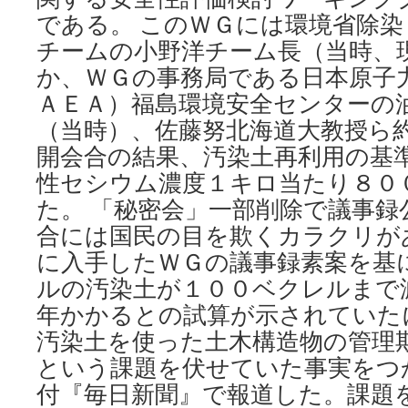
である。 このＷＧには環境省除染
チームの小野洋チーム長（当時、
か、ＷＧの事務局である日本原子
ＡＥＡ）福島環境安全センターの
（当時）、佐藤努北海道大教授ら約
開会合の結果、汚染土再利用の基
性セシウム濃度１キロ当たり８０
た。 「秘密会」一部削除で議事録
合には国民の目を欺くカラクリが
に入手したＷＧの議事録素案を基
ルの汚染土が１００ベクレルまで
年かかるとの試算が示されていた
汚染土を使った土木構造物の管理
という課題を伏せていた事実をつか
付『毎日新聞』で報道した。課題