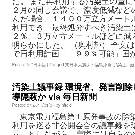
た。 また再利用する汚染土の量
２月の同じ会議で、濃度低減など
んだ場合、１４００万立方メート
利用でき、最終処分すべき汚染土
２％、３万立方メートルほどに減
明らかにした。 （奥村輝） 全文
で再利用計画 「９９％可能」国
Posted in
*日本語
|
Tagged
東日本大震災・福島原発
,
汚染土
,
被
汚染土議事録 環境省、発言削除
導隠蔽か via 毎日新聞
Posted on
2017/01/07
by
nfield
東京電力福島第１原発事故の除
利用を巡る非公開会合の議事録を
示」としながら、実際には自らの