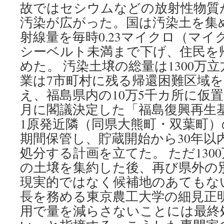
故ではセシウムなどの放射性物質
汚染が広がった。国は汚染土を集
射線量を毎時0.23マイクロ（マイク
シーベルト未満まで下げ、住民を
めた。 汚染土壌の総量は1300万
業は7市町村に残る帰還困難区域を
え、福島県内の10万5千カ所に仮置
月に閣議決定した「福島復興再生
1原発近隣（同県大熊町・双葉町
期間保管し、貯蔵開始から30年以
処分する計画を立てた。 ただ130
の土壌を集約した後、再び県外の
現実的ではなく候補地のあてもな
長を務める東京農工大学の細見正
用で量を減らさないことには最終