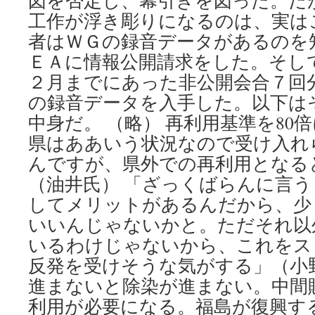
図を否定し、幕引きを図った。だ
工作が浮き彫りになるのは、実は
者はＷＧの録音データがあるのを
ＥＡに情報公開請求をした。そして
２月までにあった非公開会合７回分
の録音データを入手した。以下は
中身だ。 （略） 再利用基準を80
県はああいう状況なので受け入れ
んですが、県外での再利用となる
（油井氏） 「ざっくばらんに言
してメリットがあるんだから、少
いいんじゃないかと。ただそれ以
いるわけじゃないから、これをス
反発を受けそうな気がする」（小
進まないと除染が進まない。中間
利用が必要になる。福島が復興す