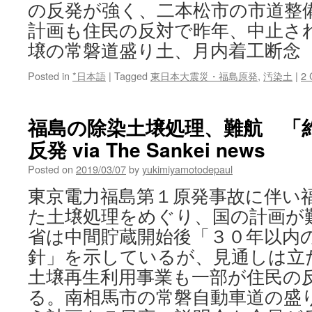
の反発が強く、二本松市の市道整
計画も住民の反対で昨年、中止され
壌の常磐道盛り土、月内着工断念
Posted in
*日本語
|
Tagged
東日本大震災・福島原発
,
汚染土
|
2
福島の除染土壌処理、難航 「
反発 via The Sankei news
Posted on
2019/03/07
by
yukimiyamotodepaul
東京電力福島第１原発事故に伴い
た土壌処理をめぐり、国の計画が
省は中間貯蔵開始後「３０年以内
針」を示しているが、見通しは立
土壌再生利用事業も一部が住民の
る。南相馬市の常磐自動車道の盛