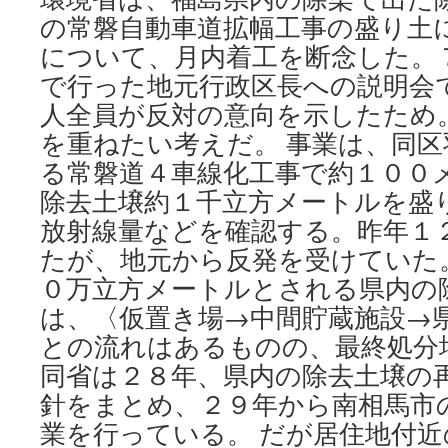
の常磐自動車道拡幅工事の盛り土
について、月内着工を断念した。
で行った地元行政区長への説明会
人全員が反対の意向を示したため
を重ねたい考えだ。 事業は、同
る常磐道４車線化工事で約１００
除去土壌約１千立方メートルを盛
放射線量などを確認する。昨年１
たが、地元から反発を受けていた。
０万立方メートルとされる県内の
は、〈仮置き場→中間貯蔵施設→
との流れはあるものの、最終処分
同省は２８年、県内の除去土壌の
針をまとめ、２９年から南相馬市
業を行っている。 だが居住地付