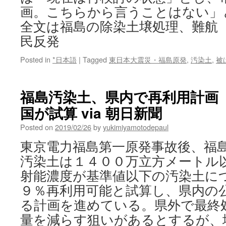
画。こちらから言うことはない」
全文は福島の除染土壌処理、難航
民反発
Posted in
*日本語
|
Tagged
東日本大震災・福島原発
,
汚染土
,
被
福島汚染土、県内で再利用計画
国が試算 via 朝日新聞
Posted on
2019/02/26
by
yukimiyamotodepaul
東京電力福島第一原発事故後、福
汚染土は１４００万立方メートル
射能濃度が基準値以下の汚染土に
９％再利用可能と試算し、県内の
る計画を進めている。県外で最終
量を減らす狙いがあるとするが、