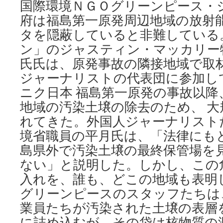
国際環境ＮＧＯグリーンピース・
府は福島第一原発周辺地域の放射
タを隠蔽していると非難している
ン」のジャスティン・マッカリー
氏氏は、原発事故の隣接地域で取
ジャーナリストの代表団に参加し
ニク日本 福島第一原発の事故以降
地域の汚染土壌の除去のため、 
れてきた。外国人ジャーナリスト
境省職員の平月氏は、「法律にも
島県外で汚染土壌の最終保管場を
ない」と説明した。しかし、この
入れを、誰も、どこの地域も表明
グリーンピースのスタッフたちは
業員たちが汚染された土壌の表層
に詰め込むが、その袋は核物質の