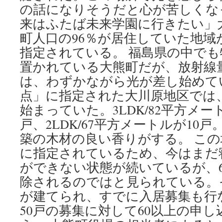
の話になりそうだと心が苦しくなっ
来はふたば未来学園に行きたい」
町人口の96％が居住していた地域
指定されている。 福島県の中で
置かれている大熊町だが、放射線
は、わずかながら光が差し始めて
点」に指定された大川原地区では
始まっていた。3LDK/82平方メー
戸、2LDK/67平方メートルが10
築の木材の良い香りがする。 こ
に指定されているため、今はまだ
ができない状態が続いているが、
除されるのではと見られている。
が建てられ、すでに入居募集も行
50戸の募集に対して60以上の申