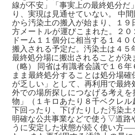
線が不安」「事実上の最終処分だ
り、実現は見通せていない。 中
から汚染土の搬入が始まり、１９
方メートルが運びこまれた。２０
ドーム１１個分に相当する１４０
搬入される予定だ。汚染土は４５
最終処分場に搬出されることが決
（略） 同省は有識者会議で１６年
まま最終処分することは処分場確
が乏しい」として、再利用で最終
外での場所探しにつなげる考えを
物」（１キロあたり８千ベクレル
下回ったり、下げたりした汚染土
明確な公共事業などで使う▽道路
うに安定した状態が続く使い方―