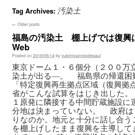
汚染土
Tag Archives:
←
Older posts
福島の汚染土 棚上げでは復興は見
Web
Posted on
2019/05/14
by
yukimiyamotodepaul
東京ドーム１・６個分（２００万
染土が出る―。 福島県の帰還困
「特定復興再生拠点区域（復興拠
省がこんな試算をはじき出した。
１原発に隣接する中間貯蔵施設に
分地は決まっていない。 政府は
りなのか。地元と十分に話し合う
を棚上げしたまま復興を主導して