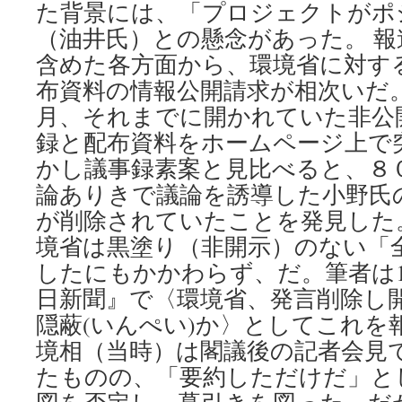
た背景には、「プロジェクトがポ
（油井氏）との懸念があった。 
含めた各方面から、環境省に対す
布資料の情報公開請求が相次いだ
月、それまでに開かれていた非公
録と配布資料をホームページ上で
かし議事録素案と見比べると、８
論ありきで議論を誘導した小野氏
が削除されていたことを発見した
境省は黒塗り（非開示）のない「
したにもかかわらず、だ。筆者は1
日新聞』で〈環境省、発言削除し
隠蔽(いんぺい)か〉としてこれを
境相（当時）は閣議後の記者会見
たものの、「要約しただけだ」と