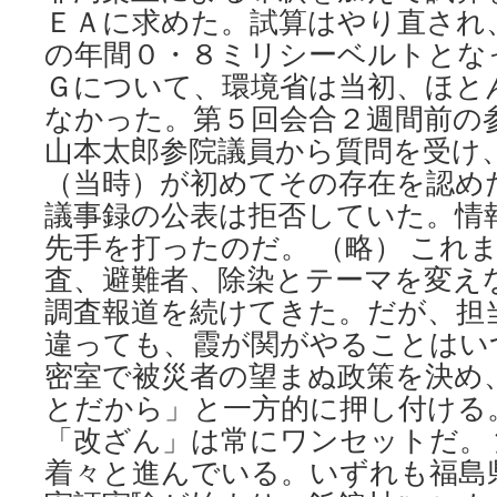
ＥＡに求めた。試算はやり直され
の年間０・８ミリシーベルトとな
Ｇについて、環境省は当初、ほと
なかった。第５回会合２週間前の
山本太郎参院議員から質問を受け
（当時）が初めてその存在を認め
議事録の公表は拒否していた。情
先手を打ったのだ。 （略） これ
査、避難者、除染とテーマを変え
調査報道を続けてきた。だが、担
違っても、霞が関がやることはい
密室で被災者の望まぬ政策を決め
とだから」と一方的に押し付ける
「改ざん」は常にワンセットだ。
着々と進んでいる。いずれも福島