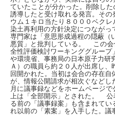
ていたことが分かった。削除した
誘導したと受け取れる発言。その
ウム１キロ当たり８０００ベクレ
染土再利用の方針決定につながっ
専門家は「意思形成過程の隠蔽（
悪質」と批判している。 この会
全性評価検討ワーキンググループ
や環境省、事務局の日本原子力研
Ａ）の職員ら約２０人が出席し、
回開かれた。当初は会合の存在自
が、情報公開請求が相次ぐなどし
月に議事録などをホームページで
上は「全部開示」とされた。 公
る前の「議事録案」も含まれてい
れ以前の「素案」を入手した。議