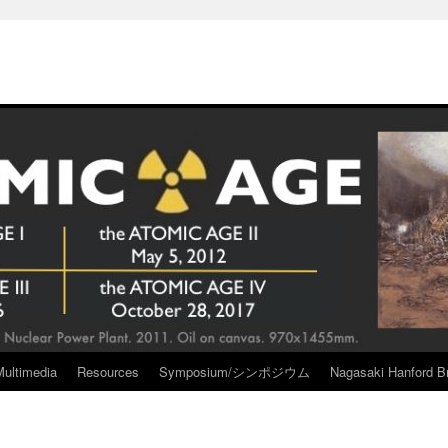
Multimedia
Resources
Symposium/シンポジウム
Nagasaki Hanford Br