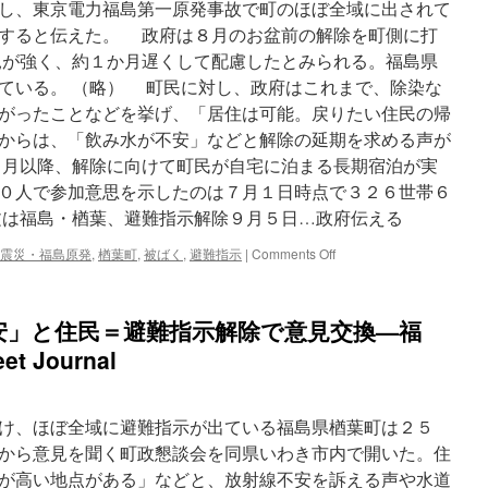
な
し、東京電力福島第一原発事故で町のほぼ全域に出されて
い」
すると伝えた。 政府は８月のお盆前の解除を町側に打
＝
見が強く、約１か月遅くして配慮したとみられる。福島県
若
い
ている。 （略） 町民に対し、政府はこれまで、除染な
世
がったことなどを挙げ、「居住は可能。戻りたい住民の帰
代、
からは、「飲み水が不安」などと解除の延期を求める声が
不
安
月以降、解除に向けて町民が自宅に泊まる長期宿泊が実
強
０人で参加意思を示したのは７月１日時点で３２６世帯６
く
文は福島・楢葉、避難指示解除９月５日…政府伝える
－
避
on
震災・福島原発
,
楢葉町
,
被ばく
,
避難指示
|
Comments Off
難
福
解
島・
除
楢
の
安」と住民＝避難指示解除で意見交換—福
葉、
楢
避
t Journal
葉
難
町
指
via
示
時
け、ほぼ全域に避難指示が出ている福島県楢葉町は２５
解
事
除
から意見を聞く町政懇談会を同県いわき市内で開いた。住
ド
９
ッ
が高い地点がある」などと、放射線不安を訴える声や水道
月