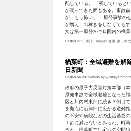
配している。 「残していると
が潤ってきた面もある。事故前
が、もう怖い」 原発事故のせ
が増え、出稼ぎをしなくてもす
文は第一原発20キロ圏内の楢
Posted in
*日本語
|
Tagged
健康
,
東日本大
楢葉町：全域避難を解除
日新聞
Posted on
2015/09/05
by
yukimiyamotod
政府の原子力災害対策本部（本
原発事故で全域避難となった福
区と川内村東部に続き３例目で
を拠点に沿岸部に広がる避難指
の不安や病院などの生活基盤の
１割に満たないとみられ、町再生
ると、楢葉町では宅地の空間線