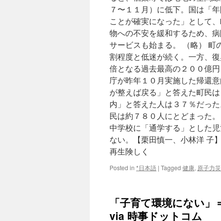
７〜１１月）に低下。国は「年
ことが確実になった」として、
物への不安を緩和するため、病
サービスも始まる。 （略） 
割程度と低迷が続く。一方、復
倍となる過去最高の２００億円
庁が昨年１０月実施した帰還意
が整えば戻る」と答えた町民は
内」と答えた人は３７％だった
民は約７８０人にとどまった。
中学校に「通学する」とした児
ない。【栗田慎一、小林洋 子
再生険しく
Posted in
*日本語
|
Tagged
健康
,
原子力災
「子育て環境にない」
via 時事ドットコム