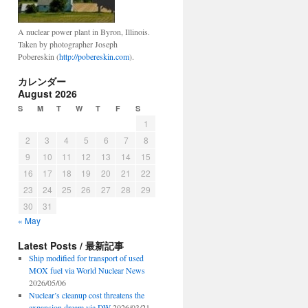
A nuclear power plant in Byron, Illinois.
Taken by photographer Joseph
Pobereskin (
http://pobereskin.com
).
カレンダー
August 2026
S
M
T
W
T
F
S
1
2
3
4
5
6
7
8
9
10
11
12
13
14
15
16
17
18
19
20
21
22
23
24
25
26
27
28
29
30
31
« May
Latest Posts / 最新記事
Ship modified for transport of used
MOX fuel via World Nuclear News
2026/05/06
Nuclear’s cleanup cost threatens the
expansion dream via DW
2026/03/21