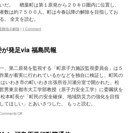
ト
いだ。 楢葉町は第１原発から２０キロ圏内に位置し、
５
コ
日…
者数は約７５００人。町は今春以降の解除を目指してお
ム
政
る。 全文を読む。
府
伝
避難指示解除
|
1 Comment
え
る
via
が発足via 福島民報
読
売
新
聞
一、第二原発を監視する「町原子力施設監視委員会」は５
作業が着実に行われているかなどを独自に検証し、町民の
はいわき市の町いわき出張所谷川瀬分室で開かれた。松
哲男東京都市大工学部教授（原子力安全工学）に委嘱状を
松本町長が「町民の安全確保、地域防災力の強化を目指
してほしい」とあいさつした。 もっと読む。
on
Comments Off
楢
葉
の