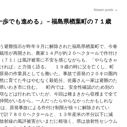
Newer posts
→
一歩でも進める」－福島県楢葉町の７１歳
う避難指示が昨年９月に解除された福島県楢葉町で、今春
栽培が再開され、農家１４戸が約２０ヘクタールで作付け
（７１）は風評被害に不安を感じながらも、「やらなきゃ
ければ」と力強く語る。 １９歳の時に父を亡くし、町
原発の作業員としても働いた。事故で原発の２０キロ圏内
然に育てた牛はやむなく殺処分。佐藤さん一家は避難のた
県いわき市に住む。 町内では、安全性確認のため別の
培などは行われていたが、今回は種まきから収穫まで全て
仲間がいるから。一人だったらやらなかったかもしれな
は、原発事故による作付け制限が徐々に解除されてい
で計７８００ヘクタールと、１３年産米の半分以下に減
放射線の風評被害がいまだに根強く、県は放射性セシウム