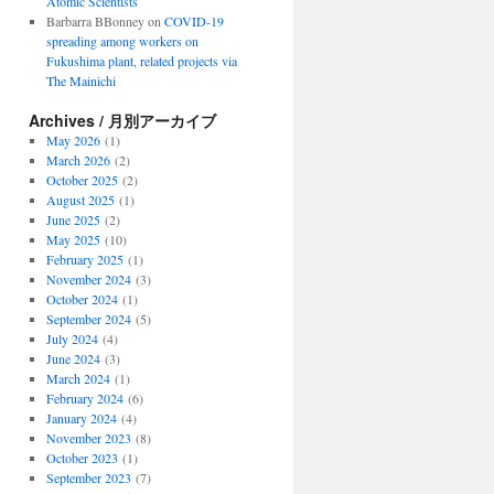
Atomic Scientists
Barbarra BBonney
on
COVID-19
spreading among workers on
Fukushima plant, related projects via
The Mainichi
Archives / 月別アーカイブ
May 2026
(1)
March 2026
(2)
October 2025
(2)
August 2025
(1)
June 2025
(2)
May 2025
(10)
February 2025
(1)
November 2024
(3)
October 2024
(1)
September 2024
(5)
July 2024
(4)
June 2024
(3)
March 2024
(1)
February 2024
(6)
January 2024
(4)
November 2023
(8)
October 2023
(1)
September 2023
(7)