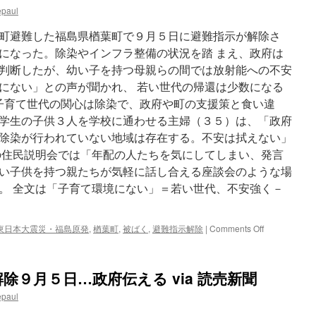
epaul
難
を
町避難した福島県楢葉町で９月５日に避難指示が解除さ
解
除…
になった。除染やインフラ整備の状況を踏 まえ、政府は
す
判断したが、幼い子を持つ母親らの間では放射能への不安
ぐ
にない」との声が聞かれ、 若い世代の帰還は少数になる
に
帰
、子育て世代の関心は除染で、政府や町の支援策と食い違
還
学生の子供３人を学校に通わせる主婦（３５）は、「政府
１
除染が行われていない地域は存在する。不安は拭えない」
割
未
の住民説明会では「年配の人たちを気にしてしまい、発言
満、
い子供を持つ親たちが気軽に話し合える座談会のような場
再
。 全文は「子育て環境にない」＝若い世代、不安強く－
生
険
し
く
on
東日本大震災・福島原発
,
楢葉町
,
被ばく
,
避難指示解除
|
Comments Off
via
「子
毎
育
日
て
除９月５日…政府伝える via 読売新聞
新
環
聞
境
epaul
に