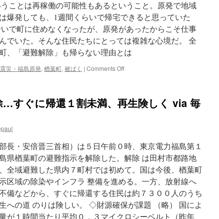
町
いうことは再稼働の可能性もあるということ。原発で地域
の
は爆発しても、1週間くらいで帰宅できると思っていた
７
１
いで町に住めなくなったが、原発があったからこそ仕事
歳
んでいた。そんな住民たちにとっては複雑な心境だ。 全
via
葉町、「避難解除」も帰らない理由とは
時
事
on
震災・福島原発
,
楢葉町
,
被ばく
|
Comments Off
通
第
信
一
原
…すぐに帰還１割未満、再生険しく via 毎
発
20
キ
epaul
ロ
圏
部長・安倍晋三首相）は５日午前０時、東京電力福島第１
内
の
島県楢葉町の避難指示を解除した。解除 は田村市都路地
楢
、全域避難した県内７町村では初めて。国は今後、楢葉町
葉
示区域の除染やインフラ 整備を進める。一方、放射線へ
町、
「避
不備などから、すぐに帰還する住民は約７３００人のうち
難
への道 のりは険しい。 ◇財源確保が課題 （略） 国によ
解
量が１時間当たり平均０．３マイクロシーベルト（昨年
除」