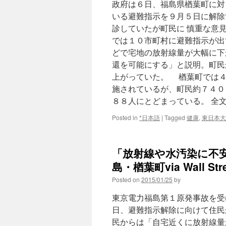
政府は６日、福島県楢葉町に対
いる避難指示を９月５日に解除
診していたが町民に 慎重な意
では１０市町村に避難指示が出
どで宅地の放射線量が大幅に下
還を可能にする」と説明。町民
上がっていた。 楢葉町では４
施されているが、町民約７４０
８８人にとどまっている。 全
Posted in
*日本語
|
Tagged
健康
,
東日本大
「放射線や水汚染に不
島・楢葉町via Wall Stree
Posted on
2015/01/25
by
東京電力福島第１原発事故を受
日、避難指示解除に向けて住民
民からは「自宅近くに放射線量