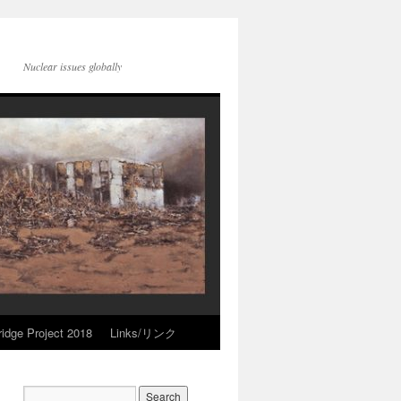
Nuclear issues globally
idge Project 2018
Links/リンク