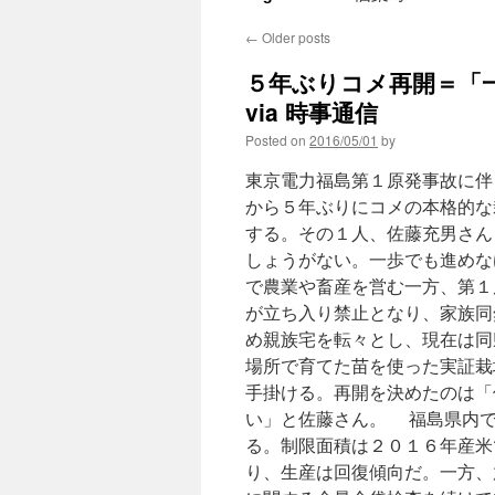
←
Older posts
５年ぶりコメ再開＝「
via 時事通信
Posted on
2016/05/01
by
東京電力福島第１原発事故に伴
から５年ぶりにコメの本格的な
する。その１人、佐藤充男さん
しょうがない。一歩でも進めな
で農業や畜産を営む一方、第１
が立ち入り禁止となり、家族同
め親族宅を転々とし、現在は同
場所で育てた苗を使った実証栽
手掛ける。再開を決めたのは「
い」と佐藤さん。 福島県内で
る。制限面積は２０１６年産米
り、生産は回復傾向だ。一方、