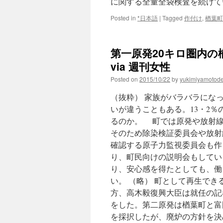
に関する全量全袋検査を続けてい
Posted in
*日本語
|
Tagged
作付け
,
楢葉町
第一原発20キロ圏内
via 週刊女性
Posted on
2015/10/22
by
yukimiyamotod
（抜粋） 家族がバラバラにな
いが違うこともある。13・2
るのか。 町では原発や放射線
そのため除染検証委員会や放射
確認する原子力監視委員会も作
り、町民向けの説明会もしてい
り、安心感を得たとしても、働
い。 （略） 町として再生で
方、高木毅復興大臣は就任の記
をした。第二原発は楢葉町と富
を採択したが、廃炉の方針を決