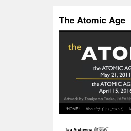
Skip
to
The Atomic Age
content
*HOME*
About/サイトについて
楢葉町
Tag Archives: