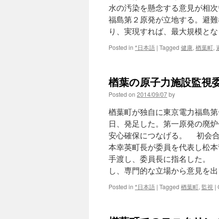
水の汚染を懸念する意見が相次
福島第２原発が立地する。避難
り、実現すれば、最大規模とな
Posted in
*日本語
|
Tagged
健康
,
楢葉町
,
楢葉の原子力施設監視委
Posted on
2014/09/07
by
楢葉町が独自に東京電力福島第
日、発足した。第一原発の廃炉
安心確保につなげる。 初会合
本幸英町長が委員を代表し松本
手渡し、委員長に指名した。 
し、専門的な立場から意見を出
Posted in
*日本語
|
Tagged
楢葉町
,
監視
|