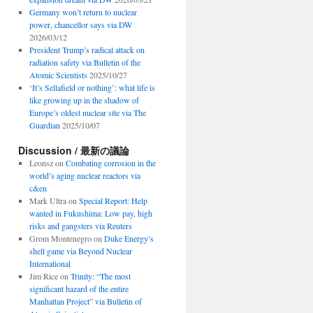
Germany won’t return to nuclear
power, chancellor says via DW
2026/03/12
President Trump’s radical attack on
radiation safety via Bulletin of the
Atomic Scientists
2025/10/27
‘It’s Sellafield or nothing’: what life is
like growing up in the shadow of
Europe’s oldest nuclear site via The
Guardian
2025/10/07
Discussion / 最新の議論
Leonsz
on
Combating corrosion in the
world’s aging nuclear reactors via
c&en
Mark Ultra
on
Special Report: Help
wanted in Fukushima: Low pay, high
risks and gangsters via Reuters
Grom Montenegro
on
Duke Energy’s
shell game via Beyond Nuclear
International
Jim Rice
on
Trinity: “The most
significant hazard of the entire
Manhattan Project” via Bulletin of