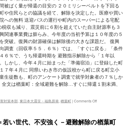
も
間被ばく量が帰還の目安の ２０ミリシーベルトを下回る
帰
町や住民らとの協議を経て、解除を決定した。医療や買い
ら
院への無料 送迎バスの運行や町内のスーパーによる宅配
な
い
町の税収も減り、震災前に６割を超えていた自主財源率も３
理
興関連事業費は膨らみ、今年度の当初予算は１０年度の５
由
を突破。復興の財源確保は解除後の大きな課題だ。 復興
と
は
向調査（回収率５５．６％）では、「すぐに戻る」「条件
via
４６％で、うち帰還時期を 避難指示解除から「１年以
週
。しかし、今年４月に始まった「準備宿泊」に登録した町
刊
女
１７年４月に 同県いわき市の仮設校から町に戻る町立小
性
童生徒数も、町のアンケート調査で就学対象者の７％しか
】 全文は楢葉町：全域避難を解除…すぐに帰還１割未満、
on
害対策本部
,
東日本大震災・福島原発
,
楢葉町
|
Comments Off
楢
葉
町：
＝若い世代、不安強く－避難解除の楢葉町
全
域
避