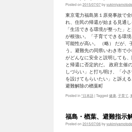
Posted on
2015/07/07
by
yukimiyamotod
東京電力福島第１原発事故で全
れ、住民の帰還が始まる見通し
「生活できる環境が整った」と
が根強い。「子育てできる環境
可能性が高い。 （略） だが
う。避難先の同県いわき市で小
がどんなに安全と説明しても、
と帰還に否定的だ。 政府主催
しづらい」と打ち明け、「小さ
を設けてもらいたい」と訴える
避難解除の楢葉町
Posted in
*日本語
|
Tagged
健康
,
子育て
,
福島・楢葉、避難指示解
Posted on
2015/07/06
by
yukimiyamotod