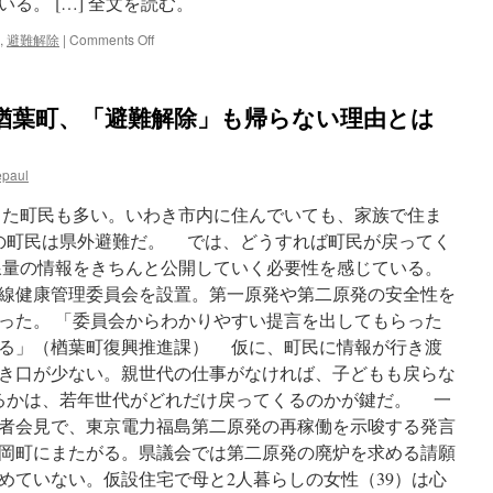
る。 […] 全文を読む。
on
,
避難解除
|
Comments Off
５
年
ぶ
の楢葉町、「避難解除」も帰らない理由とは
り
コ
メ
epaul
再
開
った町民も多い。いわき市内に住んでいても、家族で住ま
＝
「一
％の町民は県外避難だ。 では、どうすれば町民が戻ってく
歩
量の情報をきちんと公開していく必要性を感じている。
で
線健康管理委員会を設置。第一原発や第二原発の安全性を
も
進
った。 「委員会からわかりやすい提言を出してもらった
め
る」（楢葉町復興推進課） 仮に、町民に情報が行き渡
る」
き口が少ない。親世代の仕事がなければ、子どもも戻らな
－
福
きるかは、若年世代がどれだけ戻ってくるのかが鍵だ。 一
島
者会見で、東京電力福島第二原発の再稼働を示唆する発言
県
岡町にまたがる。県議会では第二原発の廃炉を求める請願
楢
葉
めていない。仮設住宅で母と2人暮らしの女性（39）は心