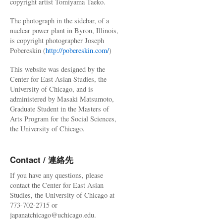
copyright artist Tomiyama Taeko.
The photograph in the sidebar, of a
nuclear power plant in Byron, Illinois,
is copyright photographer Joseph
Pobereskin (
http://pobereskin.com/
)
This website was designed by the
Center for East Asian Studies, the
University of Chicago, and is
administered by Masaki Matsumoto,
Graduate Student in the Masters of
Arts Program for the Social Sciences,
the University of Chicago.
Contact / 連絡先
If you have any questions, please
contact the Center for East Asian
Studies, the University of Chicago at
773-702-2715 or
japanatchicago@uchicago.edu.