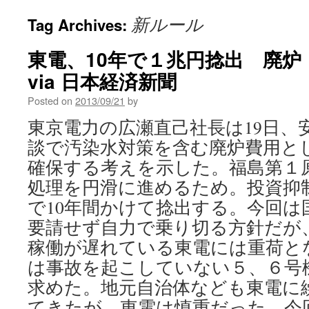
新ルール
Tag Archives:
東電、10年で１兆円捻出 廃炉
via 日本経済新聞
Posted on
2013/09/21
by
東京電力の広瀬直己社長は19日、
談で汚染水対策を含む廃炉費用と
確保する考えを示した。福島第１
処理を円滑に進めるため。投資抑
で10年間かけて捻出する。今回は
要請せず自力で乗り切る方針だが
稼働が遅れている東電には重荷と
は事故を起こしていない５、６号
求めた。地元自治体なども東電に
てきたが、東電は慎重だった。今