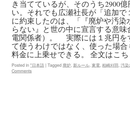
き当てているが、そのうち2900
い。それでも広瀬社長が「追加で
に約束したのは、「『廃炉や汚染
らない』と世の中に宣言する意味
電関係者）。 実際には１兆円を
て使うわけではなく、使った場合
料金に上乗せできる。 全文はこち
Posted in
*日本語
|
Tagged
廃炉
,
新ルール
,
東電
,
柏崎刈羽
,
汚染
Comments