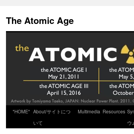
Skip
to
The Atomic Age
content
*HOME*
About/サイトにつ
Multimedia
Resources
Sy
いて
ウ