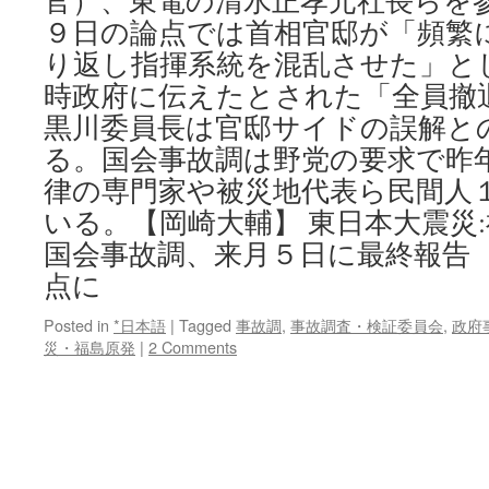
官）、東電の清水正孝元社長らを
９日の論点では首相官邸が「頻繁
り返し指揮系統を混乱させた」と
時政府に伝えたとされた「全員撤
黒川委員長は官邸サイドの誤解と
る。国会事故調は野党の要求で昨
律の専門家や被災地代表ら民間人
いる。【岡崎大輔】 東日本大震
国会事故調、来月５日に最終報告
点に
Posted in
*日本語
|
Tagged
事故調
,
事故調査・検証委員会
,
政府
災・福島原発
|
2 Comments