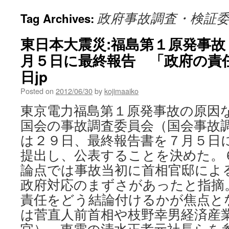
政府事故調査・検証
Tag Archives:
東日本大震災:福島第１原発事故
月５日に最終報告 「政府の責任」
日jp
Posted on
2012/06/30
by
kojimaaiko
東京電力福島第１原発事故の原因
国会の事故調査委員会（国会事故
は２９日、最終報告書を７月５日
提出し、公表することを決めた。
論点では事故当初に首相官邸によ
政府対応のまずさがあったと指摘
責任をどう結論付けるかが焦点と
は菅直人前首相や枝野幸男経済産