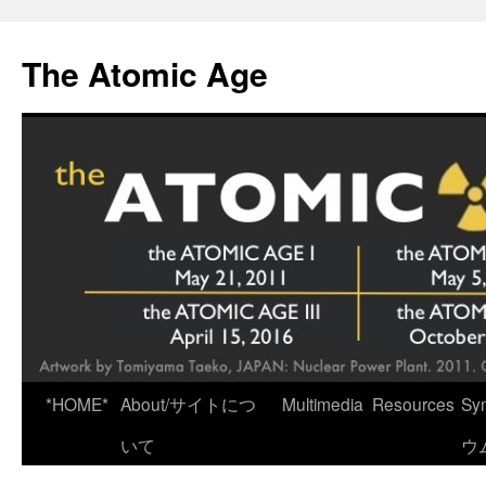
Skip
to
The Atomic Age
content
*HOME*
About/サイトにつ
Multimedia
Resources
Sy
いて
ウ