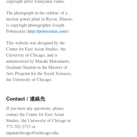
copyright artist Tomiyama Taeko.
The photograph in the sidebar, of a
nuclear power plant in Byron, Illinois,
is copyright photographer Joseph
Pobereskin (
http://pobereskin.com/
)
This website was designed by the
Center for East Asian Studies, the
University of Chicago, and is
administered by Masaki Matsumoto,
Graduate Student in the Masters of
Arts Program for the Social Sciences,
the University of Chicago.
Contact / 連絡先
If you have any questions, please
contact the Center for East Asian
Studies, the University of Chicago at
773-702-2715 or
japanatchicago@uchicago.edu.