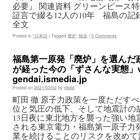
必要』 関連資料 グリーンピース
証言で綴る12人の10年 福島の記
全文
Posted in
*日本語
|
Tagged
廃炉
,
除染
|
5 Comments
福島第一原発「廃炉」を選んだ政
が経った今の「ずさんな実態」v
gendai.ismedia.jp
Posted on
2021/03/02
by
nfield
町田 徹 原子力政策を一度ただすべ
位と気圧の低下、そして地震計の故
13日夜に東北地方を襲った強い地
される東京電力・福島第一原子力
業を続けることのリスクを改めて