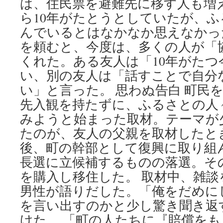
は、住民票を避難先に移す人も増
ら10年がたとうとしていたが、
んでいるとはなかなか思えなかっ
を頼むと、今度は、多くの人が「
くれた。ある友人は「10年がた
い、別の友人は「話すことで自分
い」と言った。 思わぬ告白 町民
先入観を持たずに、ふるさとの人
みようと始まった取材。テーマが
たのが、友人の父親を取材したと
後、町の幹部として復興に取り組
長選に立候補するものの落選。そ
を購入し移住した。 取材中、雑
男性が語りだした。「俺をだめに
を言い出すのかと少し驚き聞き返
けた。 「町の人たちに『賠償を