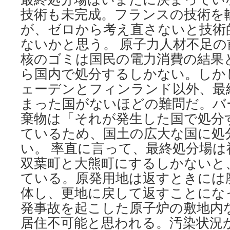
技術も未完成。フランスの技術を
が、ゼロから考え直さないと技術
ないかと思う。 原子力人材不足
核のゴミは国民の電力消費の結果
ら国内で処分するしかない。しか
ェーデンとフィンランド以外、最
まった国がないほどの難問だ。バ
棄物は「それが発生した国で処分
ているため、国土の広大な国に処
い。 率直に言って、最終処分場
双葉町と大熊町にするしかないと
ている。原発用地は返すときには
体し、更地に戻して返すことにな
発事故を起こした原子炉の敷地内
居住不可能と思われる。汚染状況