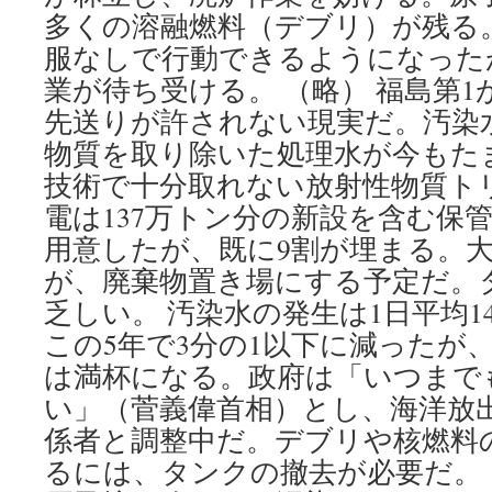
多くの溶融燃料（デブリ）が残る。
服なしで行動できるようになった
業が待ち受ける。 （略） 福島第
先送りが許されない現実だ。汚染
物質を取り除いた処理水が今もた
技術で十分取れない放射性物質ト
電は137万トン分の新設を含む保管
用意したが、既に9割が埋まる。
が、廃棄物置き場にする予定だ。
乏しい。 汚染水の発生は1日平均1
この5年で3分の1以下に減ったが、
は満杯になる。政府は「いつまで
い」（菅義偉首相）とし、海洋放
係者と調整中だ。デブリや核燃料
るには、タンクの撤去が必要だ。 