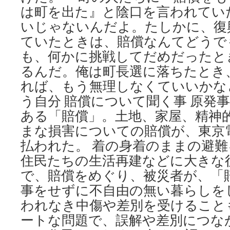
は町を出た』と陰口を言われてい
いじゃないんだよ。たしかに、復
ていたときは、賠償なんてどうで
も、何かに挑戦してだめだったと
るんだ。俺は町長選に落ちたとき
れば、もう無理しなくていいかな
う自分 賠償について聞く事 原発
ある「賠償」。土地、家屋、精神
まな損害についての賠償が、東京
払われた。 着の身着のままの避
住民たちの生活再建などに大きな
で、賠償をめぐり、被災者が、「
事をせずに不自由の無い暮らしを
われなき中傷や差別を受けること
ートな問題で、誤解や差別につな