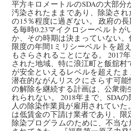
平方キロメートルのSDAの大部分
汚染されたままであり、除染された
の15％程度に過ぎない。 政府の
る毎時0.23マイクロシーベルト
か、その時期は決まっていない。
限度の年間1ミリシーベルトを超
もさらされることになる。 2017
された地域、特に浪江町と飯舘村
が安全といえるレベルを超えたま
潜在的ながんリスクにさらす可能
の解除を継続する計画は、公衆衛
れられない。 2018年まで、SDAの
人の除染作業員が雇用されていた
は低賃金の下請け業者であり、限
除染プログラムのために、不当な