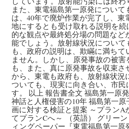
しています。放射能汚染には終わ
また、東電福島第一原発について
は、40年で廃炉作業が完了し、東
地にするとも受け取れる説明を続
的な観点や最終処分場の問題など
能でしょう。放射線状況について
も、政府の説明は、欺瞞に満ちて
ません。しかし、原発事故の被害
も、また、真に原発事故を収束さ
から、東電も政府も、放射線状況
ついても、現実に向き合い、市民
す。 以上 報告書全文 福島第一原発 2
神話と人権侵害の10年 福島第一
画に対する検証と提案 ～プランA
てプランCへ～ （英語） グリー
ィングペーパー『東電福島第一原