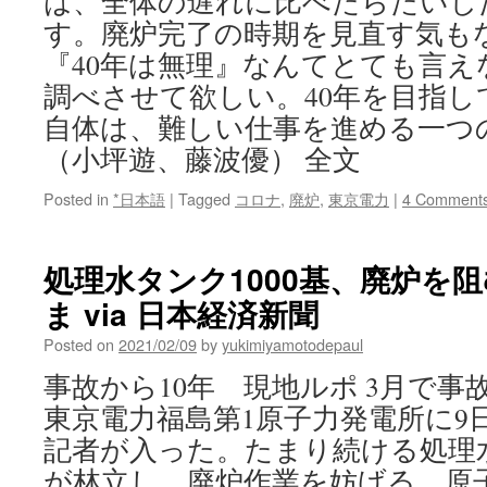
は、全体の遅れに比べたらたいし
す。廃炉完了の時期を見直す気も
『40年は無理』なんてとても言
調べさせて欲しい。40年を目指
自体は、難しい仕事を進める一つ
（小坪遊、藤波優） 全文
Posted in
*日本語
|
Tagged
コロナ
,
廃炉
,
東京電力
|
4 Comment
処理水タンク1000基、廃炉を
ま via 日本経済新聞
Posted on
2021/02/09
by
yukimiyamotodepaul
事故から10年 現地ルポ 3月で事
東京電力福島第1原子力発電所に9
記者が入った。たまり続ける処理
が林立し、廃炉作業を妨げる。原