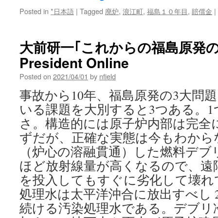
Posted in
*日本語
|
Tagged
廃炉
,
浪江町
,
福島１０年目
,
賠償金
|
大前研一｢これからの福島原発の
President Online
Posted on
2021/04/01
by
nfield
事故から10年、福島原発の3大問題
いる課題を大別すると3つある。1
さ。構造的には原子炉内部は完全
ずだが、正確な実態は今もわから
（炉心の溶融貫通）した燃料デブ
ほど放射線量が高くなるので、遠
を投入してもすぐに劣化して壊れて
処理水は太平洋沖合に放出すべし 
続ける汚染処理水である。デブリ