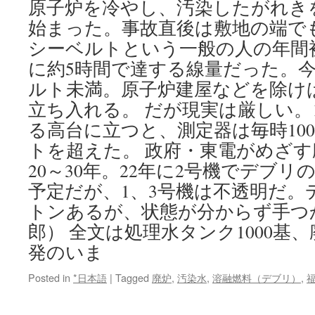
原子炉を冷やし、汚染したがれき
始まった。事故直後は敷地の端でも
シーベルトという一般の人の年間
に約5時間で達する線量だった。
ルト未満。原子炉建屋などを除け
立ち入れる。 だが現実は厳しい。
る高台に立つと、測定器は毎時10
トを超えた。 政府・東電がめざ
20～30年。22年に2号機でデブ
予定だが、1、3号機は不透明だ。デ
トンあるが、状態が分からず手つ
郎） 全文は処理水タンク1000基
発のいま
Posted in
*日本語
|
Tagged
廃炉
,
汚染水
,
溶融燃料（デブリ）
,