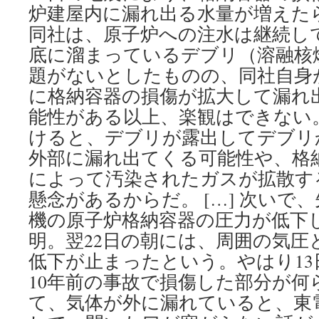
炉建屋内に漏れ出る水量が増えた
同社は、原子炉への注水は継続し
底に溜まっているデブリ（溶融核
題がないとしたものの、同社自身
に格納容器の損傷が拡大して漏れ
能性がある以上、楽観はできない
けると、デブリが露出してデブリ
外部に漏れ出てくる可能性や、格
によって汚染されたガスが拡散す
懸念があるからだ。 […] 次いで、
機の原子炉格納容器の圧力が低下
明。翌22日の朝には、周囲の気圧
低下が止まったという。やはり1
10年前の事故で損傷した部分が何
て、気体が外に漏れていると、東