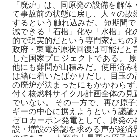
「廃炉」は、同原発の設備を解体
て事故前の状態に戻し、人々の故
するという触れ込みだ。 短期間
減できる「石棺」化や「水棺」化
的で現実的だという専門家たちの
政府・東電が原状回復は可能だと
した国家プロジェクトである。 
他にも難問が山積みだ。使用済み
は緒に着いたばかりだし、目玉の
の廃炉が決まったにもかかわらず
付く核燃料サイクル計画全体の見
でいない。 その一方で、再び原
ギーの中心に据えようという議論
ゼロカーボン発電として、原発の
設・増設の容認を求める声が経済