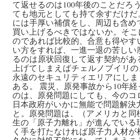
て返せるのは100年後のことだろ
ても地元としても持て余すだけだ
には手厚い補償をし、周辺も含め
買い上げるべきではないか。そこ
のであれば比較的、合意も得やす
い方をすれば、一進一退の苦しい
るのは原状回復して返す契約があ
上げてしまえばチェルノブイリの
永遠のセキュリティエリアにしま
ある。 震災、原発事故から10年
のは、原発問題にしても、今のコ
日本政府がいかに無能で問題解決
と。原発問題は、（アメリカと同
生の「原子力離れ」が進んでいる
く手を打たなければ原子力人材が