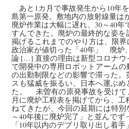
あと1カ月で事故発生から10年
島第一原発。敷地内の放射線量は
廃炉作業は大幅に遅れ、30～40
すんできた。廃炉の最終的な姿を
掲げるこれまでのやり方は、限界
政治家が値切った「40年」 廃炉
論 […] 直接の理由は新型コロナ
で開発中の専用ロボットアームの
の出勤制限などの影響で滞った。
スも猛威を振るい、日本へ運ぶめ
た。 未曽有の原発事故を受けて、
月に廃炉工程表を掲げてから、工
ねてきたが、今回の延期には特別な
～40年後に廃炉完了」と並んでず
「10年以内のデブリ取り出し着手