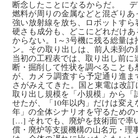
断念したことになるからだ。 デ
燃料が周りの金属などと混ざりあ
強い放射線を放ち、ロボットすら
硬さも成分も、どこにどれだけあ
からない。1～3号機に残る総量は推定
ン。その取り出しは、前人未到
当初の工程表では、取り出し前に
断・掘削して性状を調べることも
が、カメラ調査すら予定通り進ま
さがみえてきた。国と東電は改訂
取り出し規模を「小規模」から「
せたが、「10年以内」だけは変えな
年」の全体シナリオを守るための
[…] それでも、廃炉を技術面で
償・廃炉等支援機構の山名元・理