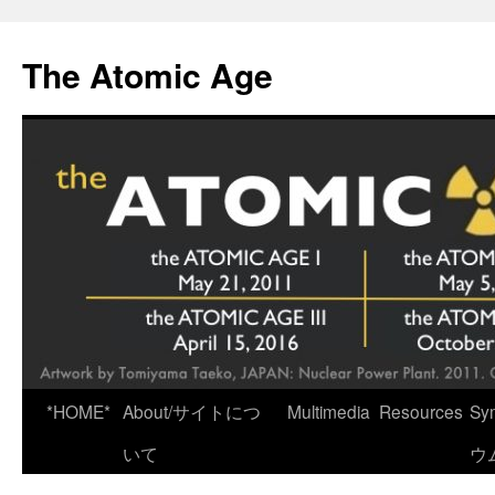
Skip
to
The Atomic Age
content
*HOME*
About/サイトにつ
Multimedia
Resources
Sy
いて
ウ