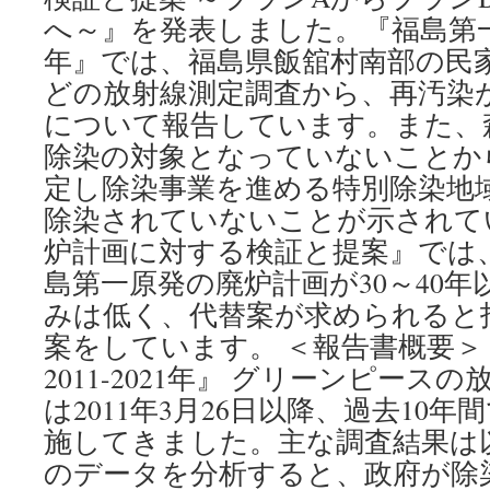
へ～』を発表しました。『福島第一原発 
年』では、福島県飯舘村南部の民
どの放射線測定調査から、再汚染
について報告しています。また、
除染の対象となっていないことか
定し除染事業を進める特別除染地域
除染されていないことが示されて
炉計画に対する検証と提案』では
島第一原発の廃炉計画が30～40
みは低く、代替案が求められると
案をしています。 ＜報告書概要＞
2011-2021年』 グリーンピース
は2011年3月26日以降、過去10年
施してきました。主な調査結果は
のデータを分析すると、政府が除染