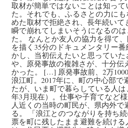
取材が簡単ではないことは知って
た。それでも、ふるさとの力にも
めた取材で拒絶され、長年続いて
瞬で崩れてしまいそうになるのは
た。 なんとか友人の協力を得て
を描く35分のドキュメンタリー
かし、当初伝えたいと思っていた
や、原発事故の複雑さが、十分伝
かった。 […] 原発事故前、2万1
浪江町。2017年に、町の中心部
たが、いま町で暮らしている人は、1
年3月現在）。仕事や子育てなど様
人近くの当時の町民が、県内外で
る。 「浪江とのつながりを持ち
票を町に残したまま避難を続ける