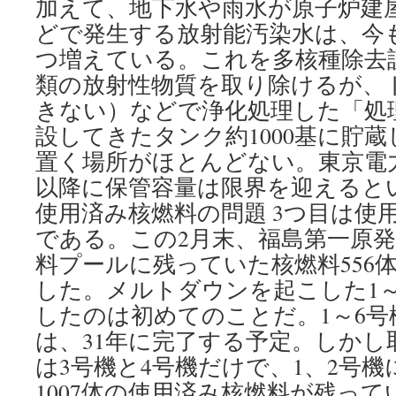
加えて、地下水や雨水が原子炉建
どで発生する放射能汚染水は、今も
つ増えている。これを多核種除去設備
類の放射性物質を取り除けるが、
きない）などで浄化処理した「処
設してきたタンク約1000基に貯
置く場所がほとんどない。東京電力
以降に保管容量は限界を迎えるという
使用済み核燃料の問題 3つ目は使
である。この2月末、福島第一原発
料プールに残っていた核燃料556
した。メルトダウンを起こした1
したのは初めてのことだ。1～6号
は、31年に完了する予定。しかし
は3号機と4号機だけで、1、2号
1007体の使用済み核燃料が残って