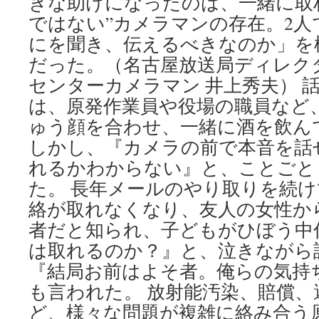
きな助けになったのは、一緒に取
ではない”カメラマンの存在。2
にを聞き、伝えるべきなのか」を
だった。（名古屋放送局ディレク
センターカメラマン 井上秀夫） 
は、原発作業員や役場の職員など
ゅう顔を合わせ、一緒に酒を飲ん
しかし、『カメラの前で本音を話
れるかわからない』と、ことごと
た。 長年メールのやり取りを続
絡が取れなくなり、友人の女性か
者だと知られ、子どもがひぼう中
は取れるのか？』と、泣きながら
『結局お前はよそ者。俺らの気持
も言われた。 放射能汚染、賠償
ど、様々な問題が複雑に絡み合う