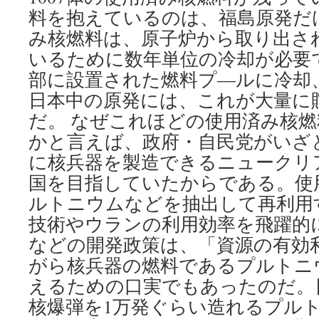
料を抱えているのは、福島原発だ
み核燃料は、原子炉から取り出さ
いるために数年単位の冷却が必要
部に設置された燃料プ―ルに冷却
日本中の原発には、これが大量に
だ。 なぜこれほどの使用済み核
かと言えば、政府・自民党がいざと
に核兵器を製造できるニュークリ
国を目指していたからである。使
ルトニウムなどを抽出して再利用
技術やウランの利用効率を飛躍的
などの開発政策は、「資源の有効
がら核兵器の燃料であるプルトニ
えるための口実でもあったのだ。
核爆弾を1万発ぐらい造れるプル