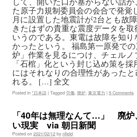
して、開いた口が塞がらない話が、
た原子力規制委員会の会合で発覚し
月に設置した地震計が2台とも故
きたはずの貴重な震度データを取
いうのである。東電は故障を知り
かったという。 福島第一原発で
炉」作業を見るにつけ、チェルノ
「石棺」化という封じ込め策を採
にはそれなりの合理性があったと
れる。 […] 全文
Posted in
*日本語
|
Tagged
労働
,
廃炉
,
東京電力
|
5 Comments
「40年は無理なんて…」 廃
い現実 via 朝日新聞
Posted on
2021/02/12
by
nfield