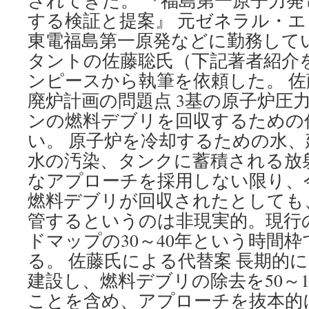
されてきた。 『福島第一原子力発
する検証と提案』 元ゼネラル・
東電福島第一原発などに勤務して
タントの佐藤聡氏（下記著者紹介
ンピースから執筆を依頼した。 
廃炉計画の問題点 3基の原子炉圧
ンの燃料デブリを回収するための
い。 原子炉を冷却するための水
水の汚染、タンクに蓄積される放
なアプローチを採用しない限り、
燃料デブリが回収されたとしても
管するというのは非現実的。現行
ドマップの30～40年という時間
る。 佐藤氏による代替案 長期的
建設し、燃料デブリの除去を50～1
ことを含め、アプローチを抜本的