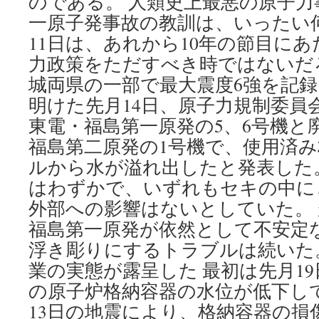
のである。 人類史上最悪の原子
一原子発事故の教訓は、いったい
11日は、あれから10年の節目に
力政策をただすべき時ではないだ
城両県の一部で最大震度6強を記
明けた先月14日、原子力規制委員
東電・福島第一原発の5、6号機と
福島第二原発の1号機で、使用済
ルから水が溢れ出したと発表した
はわずかで、いずれもセキの中に
外部への影響はないとしていた。
福島第一原発が依然として不安定
浮き彫りにするトラブルは続いた
業の実態が露呈した 最初は先月19
の原子炉格納容器の水位が低下し
13日の地震により、格納容器の損