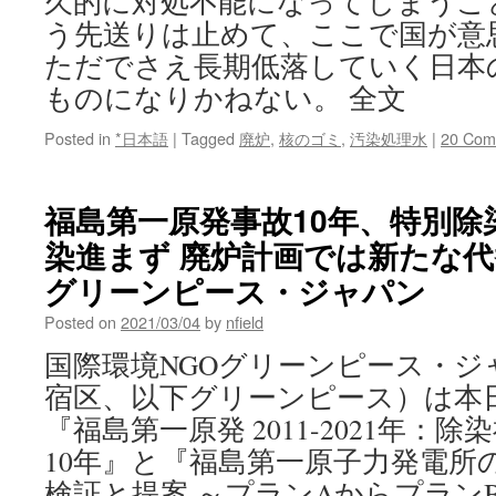
久的に対処不能になってしまうこ
う先送りは止めて、ここで国が意
ただでさえ長期低落していく日本
ものになりかねない。 全文
Posted in
*日本語
|
Tagged
廃炉
,
核のゴミ
,
汚染処理水
|
20 Com
福島第一原発事故10年、特別除
染進まず 廃炉計画では新たな代替
グリーンピース・ジャパン
Posted on
2021/03/04
by
nfield
国際環境NGOグリーンピース・ジ
宿区、以下グリーンピース）は本
『福島第一原発 2011-2021年：
10年』と『福島第一原子力発電所
検証と提案 ～プランAからプラン