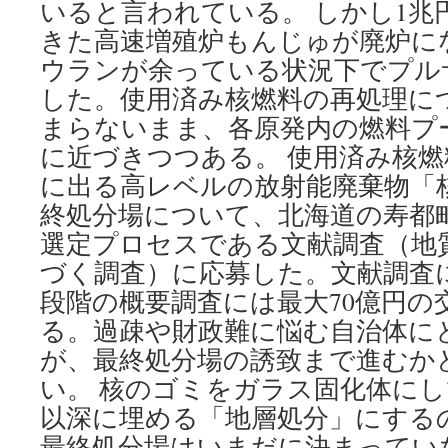
いると言われている。 しかし1兆
きた高速増殖炉もんじゅが廃炉に
ウランが余っている状況下でプル
した。使用済み核燃料の再処理に
まらないまま、各原発内の燃料プ
に近づきつつある。 使用済み核
に出る高レベルの放射能廃棄物「
終処分場について、北海道の寿都
選定プロセスである文献調査（地
づく調査）に応募した。文献調査に
段階の概要調査には最大70億円の
る。過疎や財政難に悩む自治体に
が、最終処分場の誘致まで進むか
い。 核のゴミをガラス固化体にし
以深に埋める「地層処分」にする
最終処分場はいまだに決まってい