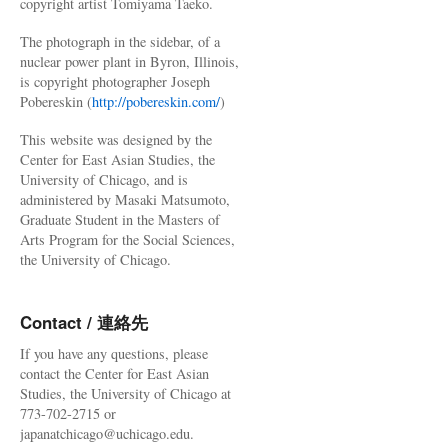
copyright artist Tomiyama Taeko.
The photograph in the sidebar, of a
nuclear power plant in Byron, Illinois,
is copyright photographer Joseph
Pobereskin (
http://pobereskin.com/
)
This website was designed by the
Center for East Asian Studies, the
University of Chicago, and is
administered by Masaki Matsumoto,
Graduate Student in the Masters of
Arts Program for the Social Sciences,
the University of Chicago.
Contact / 連絡先
If you have any questions, please
contact the Center for East Asian
Studies, the University of Chicago at
773-702-2715 or
japanatchicago@uchicago.edu.