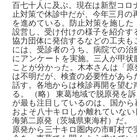
百七十人に及ぶ。現在は新型コロ
止対策で休診中だが、今年三月の
を進めている。防止対策を施した
設営し、受け付けの様子を紹介す
協力団体に発信するなどの工夫も
には、受診者のうち、病院での治
にアンケートを実施。三人が甲状
ことが分かった。木本さんは「原
は不明だが、検査の必要性があら
話す。各地からは検診再開を望む
る。 （略） 東葛地域で脱原発を
が最も注目しているのは、国から
およそ八十キロしか離れていない
海第二原発（茨城県東海村）だ。
原発から三十キロ圏内の市町村で