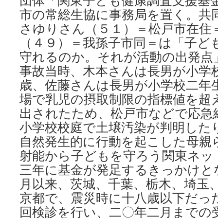
団体「関東子ども健康調査支援基
市の常総生協に事務局を置く。共
さゆりさん（５１）＝松戸市在住
（４９）＝我孫子市同＝は「子ど
守れるのか。それが活動の出発
事故当時、木本さんは長男が小学
歳、佐藤さんは長男が小学校二年
場で乳児の摂取制限の指標値を超
出されたため、松戸市などで応急
小学校校庭で土壌汚染が判明した
自然発生的に行動を起こした母親
射能から子どもを守ろう関東ネッ
三年に基金が発足するきっかけと
月以来、茨城、千葉、栃木、埼玉
京都で、震災時に十八歳以下だっ
回検診を行い、二〇年二月までの