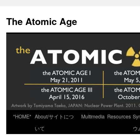
Skip
to
The Atomic Age
content
*HOME*
About/サイトにつ
Multimedia
Resources
Sy
いて
ウ