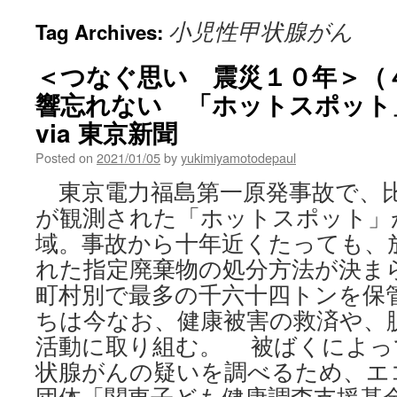
小児性甲状腺がん
Tag Archives:
＜つなぐ思い 震災１０年＞（
響忘れない 「ホットスポット
via 東京新聞
Posted on
2021/01/05
by
yukimiyamotodepaul
東京電力福島第一原発事故で、
が観測された「ホットスポット」
域。事故から十年近くたっても、
れた指定廃棄物の処分方法が決ま
町村別で最多の千六十四トンを保
ちは今なお、健康被害の救済や、
活動に取り組む。 被ばくによっ
状腺がんの疑いを調べるため、エ