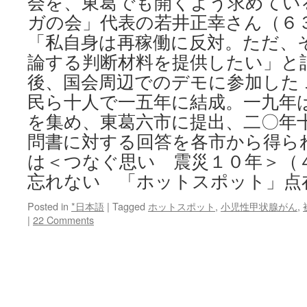
会を、東葛でも開くよう求めてい
ガの会」代表の若井正幸さん（６
「私自身は再稼働に反対。ただ、
論する判断材料を提供したい」と
後、国会周辺でのデモに参加した
民ら十人で一五年に結成。一九年
を集め、東葛六市に提出、二〇年
問書に対する回答を各市から得られ
は＜つなぐ思い 震災１０年＞（
忘れない 「ホットスポット」点
Posted in
*日本語
|
Tagged
ホットスポット
,
小児性甲状腺がん
,
|
22 Comments