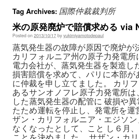
国際仲裁裁判所
Tag Archives:
米の原発廃炉で賠償求める via NH
Posted on
2013/10/17
by
yukimiyamotodepaul
蒸気発生器の故障が原因で廃炉が
カリフォルニア州の原子力発電所
電力会社が、蒸気発生器を製造し
損害賠償を求めて、パリに本部が
に仲裁を申し立てました。 カリ
あるサンオノフレ原子力発電所は
した蒸気発生器の配管に 破損や
たため運転を停止し、発電所を運
ザン・カリフォルニア・エジソン
なくなったとして、こと し６月
ことを決めました。 サザン・カ