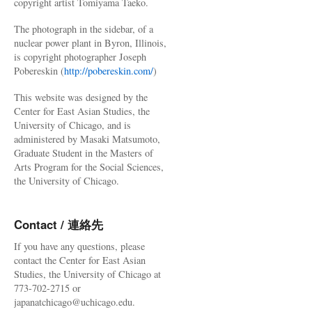
copyright artist Tomiyama Taeko.
The photograph in the sidebar, of a
nuclear power plant in Byron, Illinois,
is copyright photographer Joseph
Pobereskin (
http://pobereskin.com/
)
This website was designed by the
Center for East Asian Studies, the
University of Chicago, and is
administered by Masaki Matsumoto,
Graduate Student in the Masters of
Arts Program for the Social Sciences,
the University of Chicago.
Contact / 連絡先
If you have any questions, please
contact the Center for East Asian
Studies, the University of Chicago at
773-702-2715 or
japanatchicago@uchicago.edu.