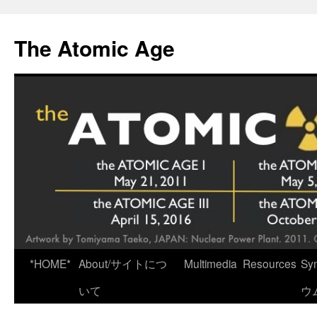
Skip
to
The Atomic Age
content
*HOME*
About/サイトにつ
Multimedia
Resources
Sy
いて
ウ