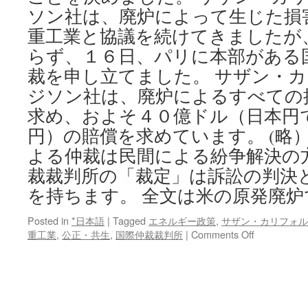
ソン社は、廃炉によって生じた損
重工業と協議を続けてきましたが
らず、１６日、パリに本部がある
裁を申し立てました。 サザン・
ジソン社は、廃炉によるすべての
求め、およそ４０億ドル（日本円
円）の賠償を求めています。 (略
よる仲裁は民間による紛争解決の
裁裁判所の「裁定」は訴訟の判決
を持ちます。 全文は米の原発廃炉
Posted in
*日本語
|
Tagged
エネルギー政策
,
サザン・カリフォル
on
重工業
,
公正・共生
,
国際仲裁裁判所
|
Comments Off
米
の
原
発
廃