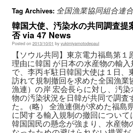
全国漁業協同組合連
Tag Archives:
韓国大使、汚染水の共同調査提
否 via 47 News
Posted on
2013/10/01
by
yukimiyamotodepaul
【ソウル共同】東京電力福島第１
理由に韓国 が日本の水産物の輸入
で、李丙ギ駐日韓国大使は１日、
訪れて規制撤回を求めた全国漁業
漁連）の岸 宏会長らに対し、汚染
物の汚染状況を日韓が共同で調査
た。 (略） 全漁連側が求めた福
に関する輸入規制の撤回について
韓国国民の懸念が強まり、水産物
なったための避けられない措置だ