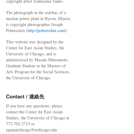
copyright artist Tomiyama Taeko.
The photograph in the sidebar, of a
nuclear power plant in Byron, Illinois,
is copyright photographer Joseph
Pobereskin (
http://pobereskin.com/
)
This website was designed by the
Center for East Asian Studies, the
University of Chicago, and is
administered by Masaki Matsumoto,
Graduate Student in the Masters of
Arts Program for the Social Sciences,
the University of Chicago.
Contact / 連絡先
If you have any questions, please
contact the Center for East Asian
Studies, the University of Chicago at
773-702-2715 or
japanatchicago@uchicago.edu.