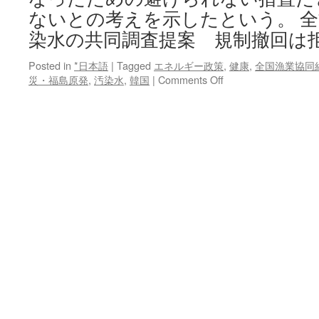
ないとの考えを示したという。 
染水の共同調査提案 規制撤回は
Posted in
*日本語
|
Tagged
エネルギー政策
,
健康
,
全国漁業協同
on
災・福島原発
,
汚染水
,
韓国
|
Comments Off
韓
国
大
使、
汚
染
水
の
共
同
調
査
提
案
規
制