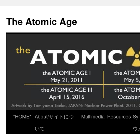
Skip
to
The Atomic Age
content
*HOME*
About/サイトにつ
Multimedia
Resources
Sy
いて
ウ