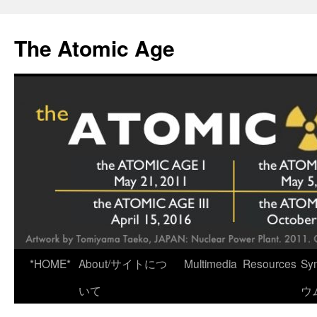
Skip
to
The Atomic Age
content
*HOME*
About/サイトにつ
Multimedia
Resources
Sy
いて
ウ