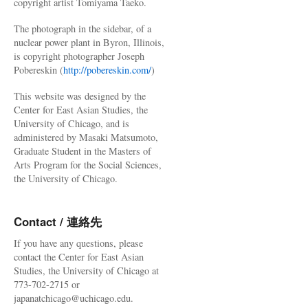
copyright artist Tomiyama Taeko.
The photograph in the sidebar, of a
nuclear power plant in Byron, Illinois,
is copyright photographer Joseph
Pobereskin (
http://pobereskin.com/
)
This website was designed by the
Center for East Asian Studies, the
University of Chicago, and is
administered by Masaki Matsumoto,
Graduate Student in the Masters of
Arts Program for the Social Sciences,
the University of Chicago.
Contact / 連絡先
If you have any questions, please
contact the Center for East Asian
Studies, the University of Chicago at
773-702-2715 or
japanatchicago@uchicago.edu.