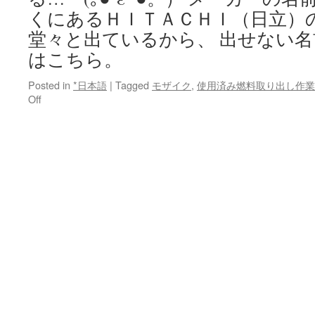
くにあるＨＩＴＡＣＨＩ（日立）
堂々と出ているから、 出せない名
はこちら。
Posted in
*日本語
|
Tagged
モザイク
,
使用済み燃料取り出し作業
on
Off
＜
特
定
秘
密？
＞
東
京
電
力
公
開
の
キ
ャ