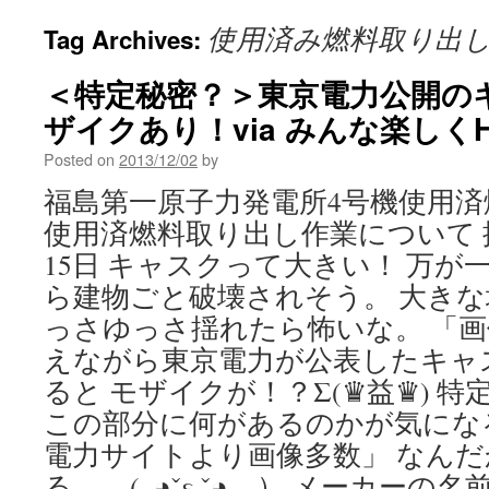
使用済み燃料取り出
Tag Archives:
＜特定秘密？＞東京電力公開の
ザイクあり！via みんな楽しくH
Posted on
2013/12/02
by
福島第一原子力発電所4号機使用
使用済燃料取り出し作業について 掲
15日 キャスクって大きい！ 万
ら建物ごと破壊されそう。 大き
っさゆっさ揺れたら怖いな。 「画
えながら東京電力が公表したキャ
ると モザイクが！？Σ(♛益♛) 
この部分に何があるのかが気にな
電力サイトより画像多数」 なん
る… (｡◕ˇε ˇ◕。） メーカーの