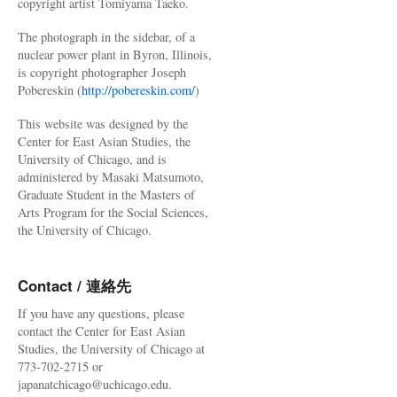
copyright artist Tomiyama Taeko.
The photograph in the sidebar, of a
nuclear power plant in Byron, Illinois,
is copyright photographer Joseph
Pobereskin (
http://pobereskin.com/
)
This website was designed by the
Center for East Asian Studies, the
University of Chicago, and is
administered by Masaki Matsumoto,
Graduate Student in the Masters of
Arts Program for the Social Sciences,
the University of Chicago.
Contact / 連絡先
If you have any questions, please
contact the Center for East Asian
Studies, the University of Chicago at
773-702-2715 or
japanatchicago@uchicago.edu.