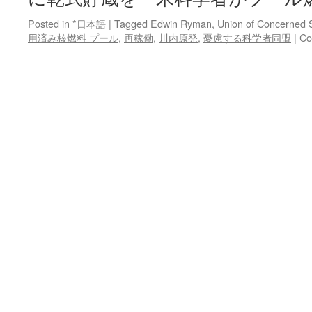
Posted in
*日本語
|
Tagged
Edwin Ryman
,
Union of Concerned S
用済み核燃料 プール
,
再稼働
,
川内原発
,
憂慮する科学者同盟
|
Co