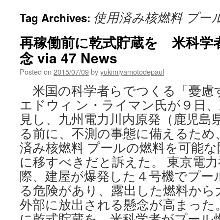
使用済み核燃料 プー
Tag Archives:
再稼働前に乾式貯蔵を 米科学
念 via 47 News
Posted on
2015/07/09
by
yukimiyamotodepaul
米国の科学者らでつくる「憂慮
エドウィ ン・ライマン氏が９日
見し、九州電力川内原発（鹿児島
る前に、不測の事態に備えるため
済み核燃料 プールの燃料を可能な
に移すべきだと訴えた。 東京電
際、建屋が爆発した４号機でプー
る危険があり、露出した燃料から
外部に放出される懸念が高まった
に乾式貯蔵を 米科学者がプール