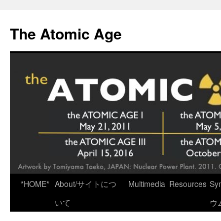
Skip
to
The Atomic Age
content
*HOME*
About/サイトにつ
Multimedia
Resources
Sy
いて
ウ