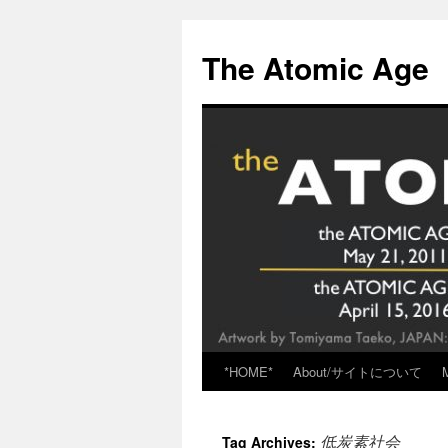
Skip
to
The Atomic Age
content
*HOME*
About/サイトについて
低炭素社会
Tag Archives: