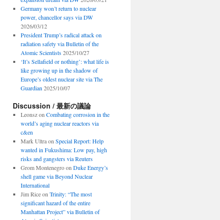
Germany won’t return to nuclear
power, chancellor says via DW
2026/03/12
President Trump’s radical attack on
radiation safety via Bulletin of the
Atomic Scientists
2025/10/27
‘It’s Sellafield or nothing’: what life is
like growing up in the shadow of
Europe’s oldest nuclear site via The
Guardian
2025/10/07
Discussion / 最新の議論
Leonsz
on
Combating corrosion in the
world’s aging nuclear reactors via
c&en
Mark Ultra
on
Special Report: Help
wanted in Fukushima: Low pay, high
risks and gangsters via Reuters
Grom Montenegro
on
Duke Energy’s
shell game via Beyond Nuclear
International
Jim Rice
on
Trinity: “The most
significant hazard of the entire
Manhattan Project” via Bulletin of