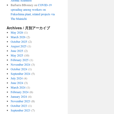
Atomic Scientists
Barbarra BBonney
on
COVID-19
spreading among workers on
Fukushima plant, related projects via
The Mainichi
Archives / 月別アーカイブ
May 2026
(1)
March 2026
(2)
October 2025
(2)
August 2025
(1)
June 2025
(2)
May 2025
(10)
February 2025
(1)
November 2024
(3)
October 2024
(1)
September 2024
(5)
July 2024
(4)
June 2024
(3)
March 2024
(1)
February 2024
(6)
January 2024
(4)
November 2023
(8)
October 2023
(1)
September 2023
(7)