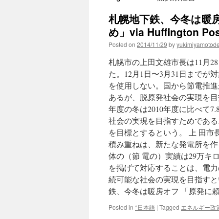
札幌地下鉄、今冬は暖
め」via Huffington Pos
Posted on
2014/11/29
by
yukimiyamotod
札幌市の上田文雄市長は11月
た。12月1日〜3月31日まで
を使用しない。国から節電推進
あるが、脱原発社会の実現を目指す
年度の冬は2010年度に比べて
社会の実現を目指すためである。今
を目標とするという。 上 田
積み重ねは、新たな発電所を作
体の（節 電の）実績は29万
を掲げて対応することは、電力
続可能な社会の実現を目指すと
鉄、今冬は暖房オフ 「原発に
Posted in
*日本語
|
Tagged
エネルギー政