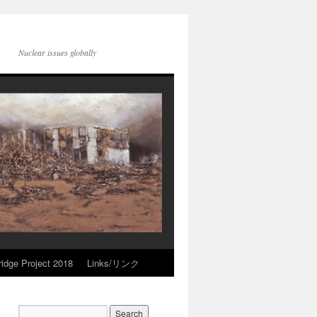
Nuclear issues globally
idge Project 2018
Links/リンク