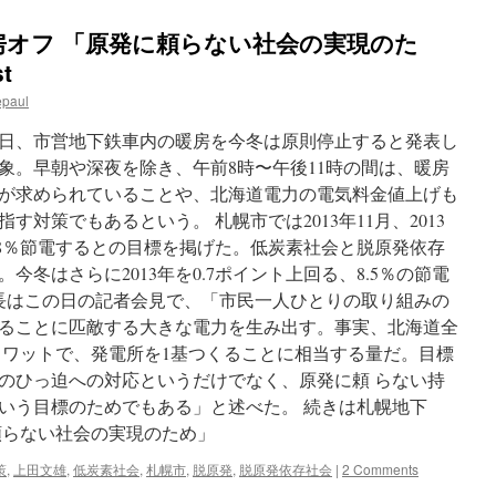
房オフ 「原発に頼らない社会の実現のた
t
epaul
28日、市営地下鉄車内の暖房を今冬は原則停止すると発表し
が対象。早朝や深夜を除き、午前8時〜午後11時の間は、暖房
が求められていることや、北海道電力の電気料金値上げも
対策でもあるという。 札幌市では2013年11月、2013
7.8％節電するとの目標を掲げた。低炭素社会と脱原発依存
冬はさらに2013年を0.7ポイント上回る、8.5％の節電
市長はこの日の記者会見で、「市民一人ひとりの取り組みの
ることに匹敵する大きな電力を生み出す。事実、北海道全
キロワットで、発電所を1基つくることに相当する量だ。目標
のひっ迫への対応というだけでなく、原発に頼 らない持
いう目標のためでもある」と述べた。 続きは札幌地下
頼らない社会の実現のため」
策
,
上田文雄
,
低炭素社会
,
札幌市
,
脱原発
,
脱原発依存社会
|
2 Comments