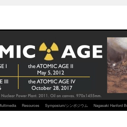
Multimedia
Resources
Symposium/シンポジウム
Nagasaki Hanford Br