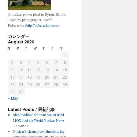
A nuclear power plant in Byron, Illinois.
Taken by photographer Joseph
Pobereskin (
http://pobereskin.com
).
カレンダー
August 2026
S
M
T
W
T
F
S
1
2
3
4
5
6
7
8
9
10
11
12
13
14
15
16
17
18
19
20
21
22
23
24
25
26
27
28
29
30
31
« May
Latest Posts / 最新記事
Ship modified for transport of used
MOX fuel via World Nuclear News
2026/05/06
Nuclear’s cleanup cost threatens the
expansion dream via DW
2026/03/21