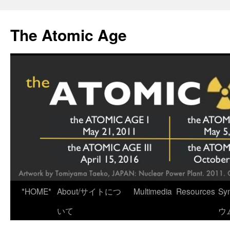
Skip
to
The Atomic Age
content
*HOME*
About/サイトにつ
Multimedia
Resources
Sy
いて
ウ