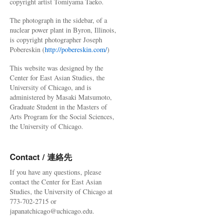
copyright artist Tomiyama Taeko.
The photograph in the sidebar, of a
nuclear power plant in Byron, Illinois,
is copyright photographer Joseph
Pobereskin (
http://pobereskin.com/
)
This website was designed by the
Center for East Asian Studies, the
University of Chicago, and is
administered by Masaki Matsumoto,
Graduate Student in the Masters of
Arts Program for the Social Sciences,
the University of Chicago.
Contact / 連絡先
If you have any questions, please
contact the Center for East Asian
Studies, the University of Chicago at
773-702-2715 or
japanatchicago@uchicago.edu.