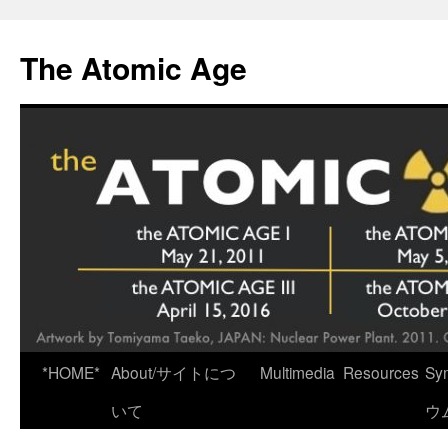
Skip
to
The Atomic Age
content
*HOME*
About/サイトにつ
Multimedia
Resources
Sy
いて
ウ