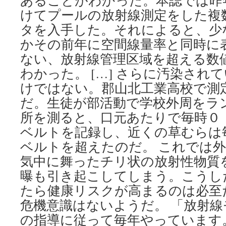
あることがわかった。本誌では昨
けてプールの放射線測定をした複
タを入手した。それによると、少
かその前年に空間線量率と同時に
ない、放射線管理区域を超える数
わかった。 […] さらに汚染され
けではない。郡山北工業高校で測
だ。生徒が部活動で学校外周をラ
所を測ると、口元あたりで毎時０
ベルトを記録し、近くの草むらは
ベルトを超えたのだ。 これでは
気中に舞ったチリ状の放射性物質
曝も引き起こしてしまう。こうし
たら健康リスクが高まるのは必至
危機意識はないようだ。 「放射
の指導に従って毎年やっています