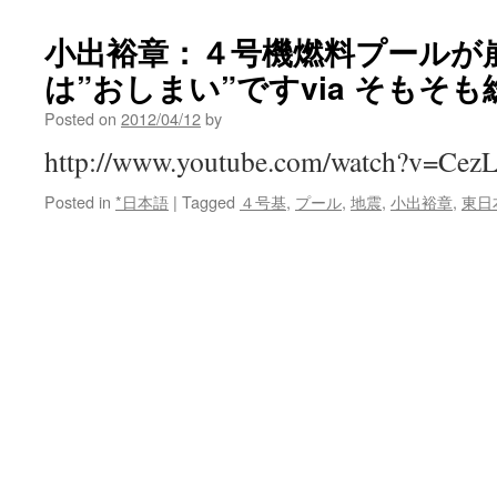
ー
ル
小出裕章：４号機燃料プールが
だ
は”おしまい”ですvia そもそも
け
じ
Posted on
2012/04/12
by
ゃ
な
http://www.youtube.com/watch?v=Ce
い！
福
Posted in
*日本語
|
Tagged
４号基
,
プール
,
地震
,
小出裕章
,
東日
島
の
学
校
は
校
外
ラ
ン
ニ
ン
グ
で