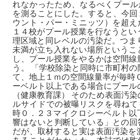
れなかったため、なるべくプール
を測ることにした。すると、今回
ウント・パー・ミニッツ）を超え
１４校がプール授業を行なうとい
理区域と同レベルの汚染だ。つま
未満が立ち入れない場所というこ
し、プール授業をやるかは空間線
う。 「学校除染と同時に市町村の
て、地上１ｍの空間線量率が毎時
ーベルト以上である場合にプール
（健康教育課） そのため表面汚
ルサイドでの被曝リスクを尋ねて
時０．２３マイクロシーベルト以
響はないと判断している」との回
だが、取材すると実は表面汚染を