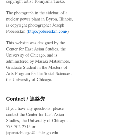
copyright artist Tomiyama Taeko.
The photograph in the sidebar, of a
nuclear power plant in Byron, Illinois,
is copyright photographer Joseph
Pobereskin (
http://pobereskin.com/
)
This website was designed by the
Center for East Asian Studies, the
University of Chicago, and is
administered by Masaki Matsumoto,
Graduate Student in the Masters of
Arts Program for the Social Sciences,
the University of Chicago.
Contact / 連絡先
If you have any questions, please
contact the Center for East Asian
Studies, the University of Chicago at
773-702-2715 or
japanatchicago@uchicago.edu.