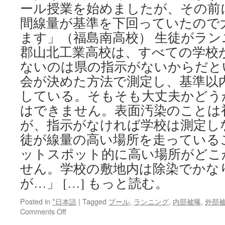
ール授業を始めましたが、その前
間線量が基準を下回っていたので
ます」（福島南高校） 生徒がラ
郡山北工業高校は、すべての学校
ないのは県の指示がないからだと
会が決めた方法で測定し、基準以
している。そもそも大丈夫かどう
はできません。表面汚染のことは
が、指示がなければ学校は測定し
徒が線量の高い場所を走っている
ットスポット的に高い場所がどこ
せん。学校の敷地内は除染でかな
が…」 […] もっと読む。
Posted in
*日本語
|
Tagged
プール
,
ランニング
,
内部被曝
,
外部
on
Comments Off
プ