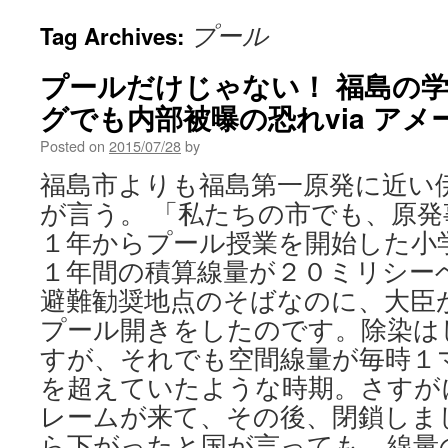
プール
Tag Archives:
プールだけじゃない！ 福島の
グでも内部被曝の恐れvia ア
Posted on
2015/07/28
by
福島市よりも福島第一原発に近い
が言う。 「私たちの市でも、原
１年からプール授業を開始した小
１年間の積算線量が２０ミリシー
避難勧奨地点のそばなのに、大臣
プール開きをしたのです。除染は
すが、それでも空間線量が毎時１
を超えていたような時期。さすが
レームが来て、その後、閉鎖しました
ら下がったと国が言っても、線量