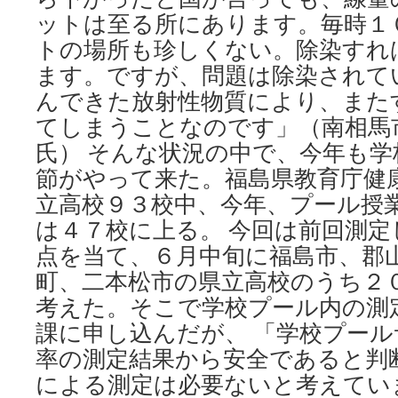
ットは至る所にあります。毎時１
トの場所も珍しくない。除染すれ
ます。ですが、問題は除染されて
んできた放射性物質により、また
てしまうことなのです」（南相馬
氏） そんな状況の中で、今年も
節がやって来た。福島県教育庁健
立高校９３校中、今年、プール授
は４７校に上る。 今回は前回測
点を当て、６月中旬に福島市、郡
町、二本松市の県立高校のうち２
考えた。そこで学校プール内の測
課に申し込んだが、 「学校プー
率の測定結果から安全であると判
による測定は必要ないと考えてい