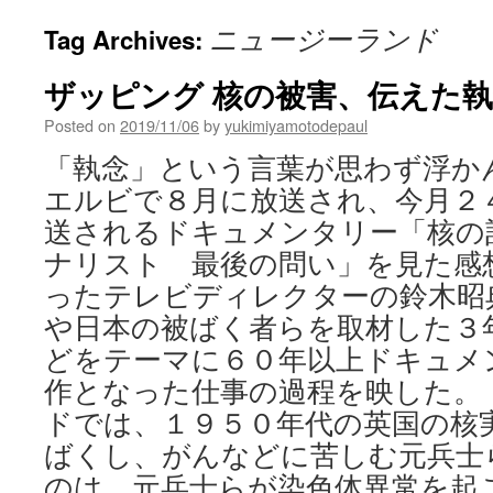
ニュージーランド
Tag Archives:
ザッピング 核の被害、伝えた執念
Posted on
2019/11/06
by
yukimiyamotodepaul
「執念」という言葉が思わず浮か
エルビで８月に放送され、今月２
送されるドキュメンタリー「核の
ナリスト 最後の問い」を見た感
ったテレビディレクターの鈴木昭
や日本の被ばく者らを取材した３
どをテーマに６０年以上ドキュメ
作となった仕事の過程を映した。
ドでは、１９５０年代の英国の核
ばくし、がんなどに苦しむ元兵士
のは、元兵士らが染色体異常を起