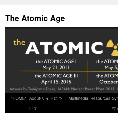
Skip
to
The Atomic Age
content
*HOME*
About/サイトにつ
Multimedia
Resources
Sy
いて
ウ