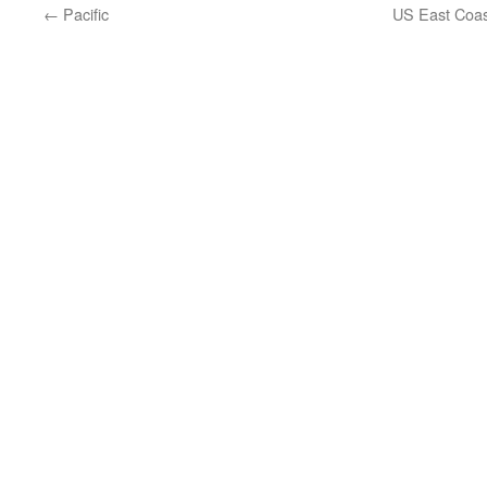
←
Pacific
US East Coast