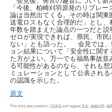
会見後、発言の趣旨について新
「今後、柏崎刈羽原発のリプレー
論は当然出てくる。その時は関東
送電ロスもなく合理的だ」とし、
年数を踏まえた論点の一つだと説
ゼロが実現できれば、県民、市民
ない」とも語った。 会見では、
ョン結果について「安全性に関す
た方がよい。万一でも福島事故並
る可能性があるのなら、それも想
ミュレーションとして公表される
の認識を示した。
原文
This entry was posted in
*日本語
and tagged
安全
,
柏崎刈羽
,
福