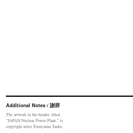
Additional Notes / 謝辞
The artwork in the header, titled
"JAPAN:Nuclear Power Plant," is
copyright artist Tomiyama Taeko.