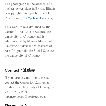
The photograph in the sidebar, of a
nuclear power plant in Byron, Illinois,
is copyright photographer Joseph
Pobereskin (
http://pobereskin.com/
)
This website was designed by the
Center for East Asian Studies, the
University of Chicago, and is
administered by Masaki Matsumoto,
Graduate Student in the Masters of
Arts Program for the Social Sciences,
the University of Chicago.
Contact / 連絡先
If you have any questions, please
contact the Center for East Asian
Studies, the University of Chicago at
773-702-2715 or
japanatchicago@uchicago.edu.
The Atomic Age