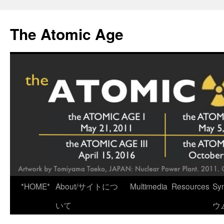
Skip
to
The Atomic Age
content
*HOME*
About/サイトにつ
Multimedia
Resources
Sy
いて
ウ