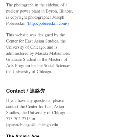
The photograph in the sidebar, of a
nuclear power plant in Byron, Illinois,
is copyright photographer Joseph
Pobereskin (
http://pobereskin.com/
)
This website was designed by the
Center for East Asian Studies, the
University of Chicago, and is
administered by Masaki Matsumoto,
Graduate Student in the Masters of
Arts Program for the Social Sciences,
the University of Chicago.
Contact / 連絡先
If you have any questions, please
contact the Center for East Asian
Studies, the University of Chicago at
773-702-2715 or
japanatchicago@uchicago.edu.
The Atomic Age