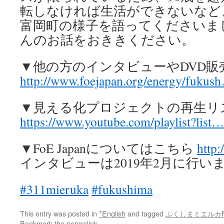
転しなければ生活ができないなど
富岡町の様子を語ってくださいま
んのお話をおききください。
▼他の方のインタビューやDVD販
http://www.foejapan.org/energy/fukus
▼見える化プロジェクトの再生リ
https://www.youtube.com/playlist?list
▼FoE Japanについてはこちら
http:
インタビューは2019年2月に行い
#311mieruka
#fukushima
This entry was posted in
*English
and tagged
ふくしまミエルカPro
Bookmark the
permalink
.