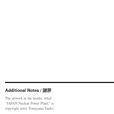
Additional Notes / 謝辞
The artwork in the header, titled
"JAPAN:Nuclear Power Plant," is
copyright artist Tomiyama Taeko.