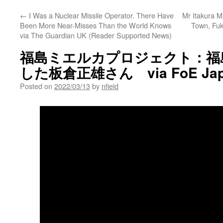
←
I Was a Nuclear Missile Operator. There Have
Mr Itakura M
Been More Near-Misses Than the World Knows
Town, Fuk
via The Guardian UK (Reader Supported News)
福島ミエルカプロジェクト：福
した板倉正雄さん via FoE Jap
Posted on
2022/03/13
by
nfield