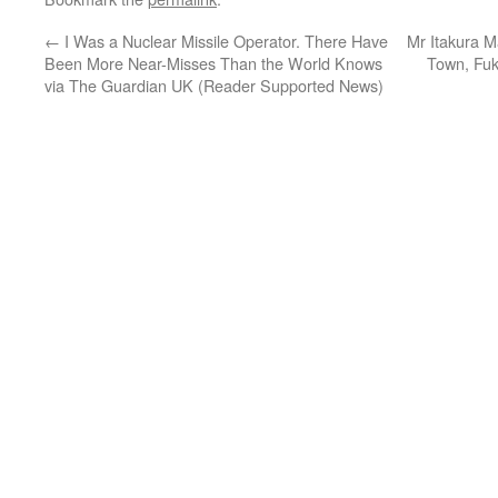
←
I Was a Nuclear Missile Operator. There Have
Mr Itakura M
Been More Near-Misses Than the World Knows
Town, Fuk
via The Guardian UK (Reader Supported News)