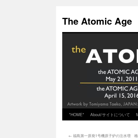
Skip
to
The Atomic Age
content
*HOME*
About/サイトについて
←
福島第一原発1号機原子炉の注水増 