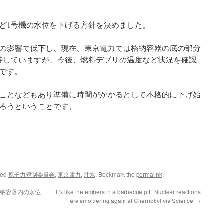
ど1号機の水位を下げる方針を決めました。
震の影響で低下し、現在、東京電力では格納容器の底の部分
持していますが、今後、燃料デブリの温度など状況を確認
です。
ことなどもあり準備に時間がかかるとして本格的に下げ始
だろうということです。
ged
原子力規制委員会
,
東京電力
,
注水
. Bookmark the
permalink
.
格納容器内の水位
‘It’s like the embers in a barbecue pit.’ Nuclear reactions
are smoldering again at Chernobyl via Science
→