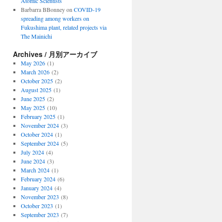
Atomic Scientists
Barbarra BBonney
on
COVID-19
spreading among workers on
Fukushima plant, related projects via
The Mainichi
Archives / 月別アーカイブ
May 2026
(1)
March 2026
(2)
October 2025
(2)
August 2025
(1)
June 2025
(2)
May 2025
(10)
February 2025
(1)
November 2024
(3)
October 2024
(1)
September 2024
(5)
July 2024
(4)
June 2024
(3)
March 2024
(1)
February 2024
(6)
January 2024
(4)
November 2023
(8)
October 2023
(1)
September 2023
(7)