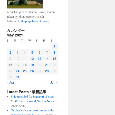
A nuclear power plant in Byron, Illinois.
Taken by photographer Joseph
Pobereskin (
http://pobereskin.com
).
カレンダー
May 2021
S
M
T
W
T
F
S
1
2
3
4
5
6
7
8
9
10
11
12
13
14
15
16
17
18
19
20
21
22
23
24
25
26
27
28
29
30
31
« Apr
Jun »
Latest Posts / 最新記事
Ship modified for transport of used
MOX fuel via World Nuclear News
2026/05/06
Nuclear’s cleanup cost threatens the
expansion dream via DW
2026/03/21