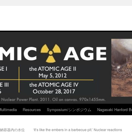
Multimedia
Resources
Symposium/シンポジウム
Nagasaki Hanford Br
格納容器内の水位
‘It’s like the embers in a barbecue pit.’ Nuclear reactions