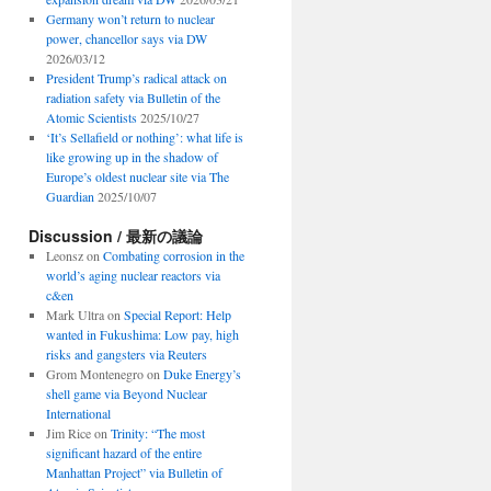
Germany won’t return to nuclear
power, chancellor says via DW
2026/03/12
President Trump’s radical attack on
radiation safety via Bulletin of the
Atomic Scientists
2025/10/27
‘It’s Sellafield or nothing’: what life is
like growing up in the shadow of
Europe’s oldest nuclear site via The
Guardian
2025/10/07
Discussion / 最新の議論
Leonsz
on
Combating corrosion in the
world’s aging nuclear reactors via
c&en
Mark Ultra
on
Special Report: Help
wanted in Fukushima: Low pay, high
risks and gangsters via Reuters
Grom Montenegro
on
Duke Energy’s
shell game via Beyond Nuclear
International
Jim Rice
on
Trinity: “The most
significant hazard of the entire
Manhattan Project” via Bulletin of