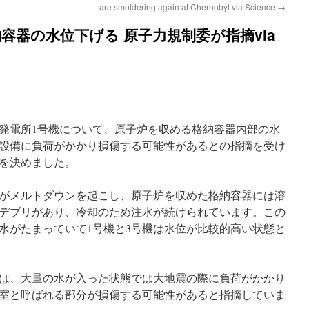
are smoldering again at Chernobyl via Science
→
納容器の水位下げる 原子力規制委が指摘via
発電所1号機について、原子炉を収める格納容器内部の水
設備に負荷がかかり損傷する可能性があるとの指摘を受け
を決めました。
機がメルトダウンを起こし、原子炉を収めた格納容器には溶
デブリがあり、冷却のため注水が続けられています。この
水がたまっていて1号機と3号機は水位が比較的高い状態と
は、大量の水が入った状態では大地震の際に負荷がかかり
室と呼ばれる部分が損傷する可能性があると指摘していま