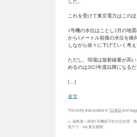
した。
これを受けて東京電力はこのほ
1号機の水位はことし2月の地
から1メートル前後の水位を維
しながら徐々に下げていく考え
ただし、現場は放射線量が高い
めるのは2023年度以降になる
[…]
全文
This entry was posted in
*日本語
and tag
←
福島第一原発1号機原子炉の注水増 
低下で via 東京新聞