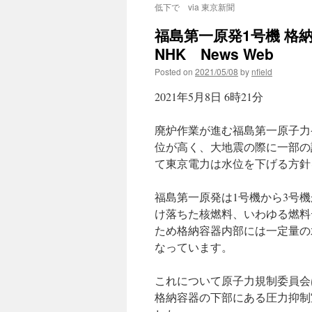
低下で via 東京新聞
福島第一原発1号機 格
NHK News Web
Posted on
2021/05/08
by
nfield
2021年5月8日 6時21分
廃炉作業が進む福島第一原子力
位が高く、大地震の際に一部の
て東京電力は水位を下げる方針
福島第一原発は1号機から3号
け落ちた核燃料、いわゆる燃料
ため格納容器内部には一定量の
なっています。
これについて原子力規制委員会
格納容器の下部にある圧力抑制