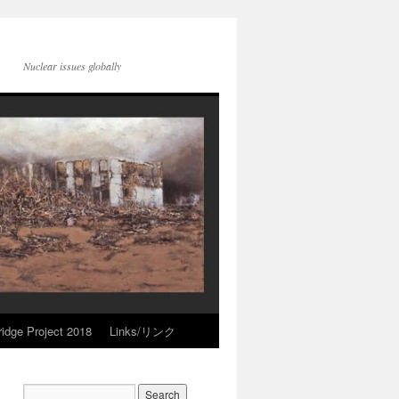
Nuclear issues globally
idge Project 2018
Links/リンク