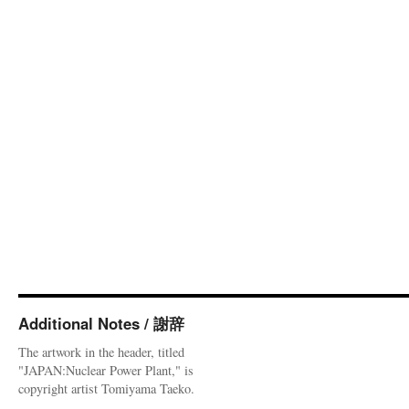
Additional Notes / 謝辞
The artwork in the header, titled
"JAPAN:Nuclear Power Plant," is
copyright artist Tomiyama Taeko.