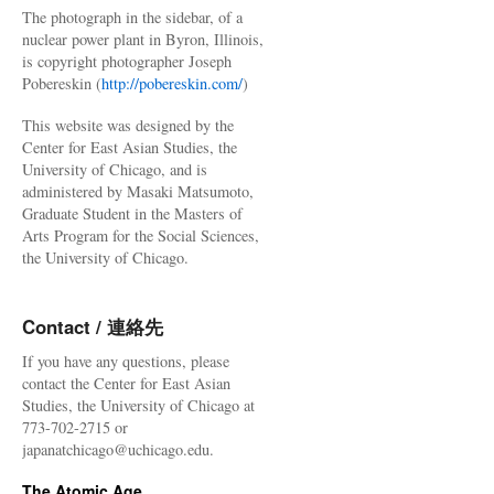
The photograph in the sidebar, of a
nuclear power plant in Byron, Illinois,
is copyright photographer Joseph
Pobereskin (
http://pobereskin.com/
)
This website was designed by the
Center for East Asian Studies, the
University of Chicago, and is
administered by Masaki Matsumoto,
Graduate Student in the Masters of
Arts Program for the Social Sciences,
the University of Chicago.
Contact / 連絡先
If you have any questions, please
contact the Center for East Asian
Studies, the University of Chicago at
773-702-2715 or
japanatchicago@uchicago.edu.
The Atomic Age