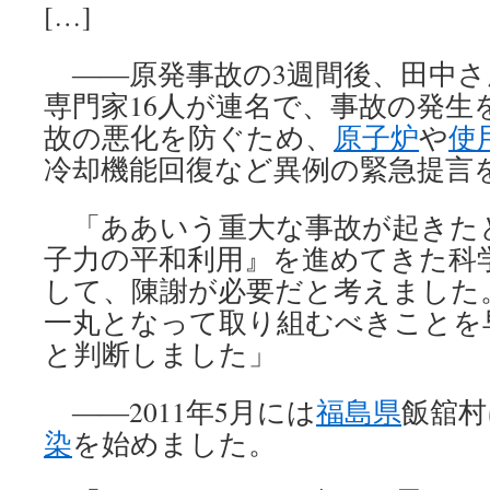
[…]
――原発事故の3週間後、田中さ
専門家16人が連名で、事故の発生
故の悪化を防ぐため、
原子炉
や
使
冷却機能回復など異例の緊急提言
「ああいう重大な事故が起きた
子力の平和利用』を進めてきた科
して、陳謝が必要だと考えました
一丸となって取り組むべきことを
と判断しました」
――2011年5月には
福島県
飯舘村
染
を始めました。