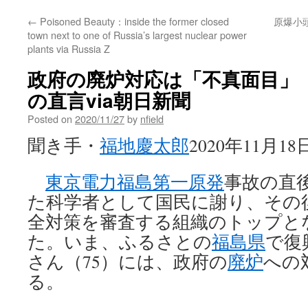
←
Poisoned Beauty：inside the former closed
原爆小頭
town next to one of Russia’s largest nuclear power
plants via Russia Z
政府の廃炉対応は「不真面目」
の直言via朝日新聞
Posted on
2020/11/27
by
nfield
聞き手・
福地慶太郎
2020年11月18
東京電力福島第一原発
事故の直
た科学者として国民に謝り、その
全対策を審査する組織のトップと
た。いま、ふるさとの
福島県
で復
さん（75）には、政府の
廃炉
への
る。