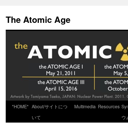
Skip
to
The Atomic Age
content
*HOME*
About/サイトにつ
Multimedia
Resources
Sy
いて
ウ