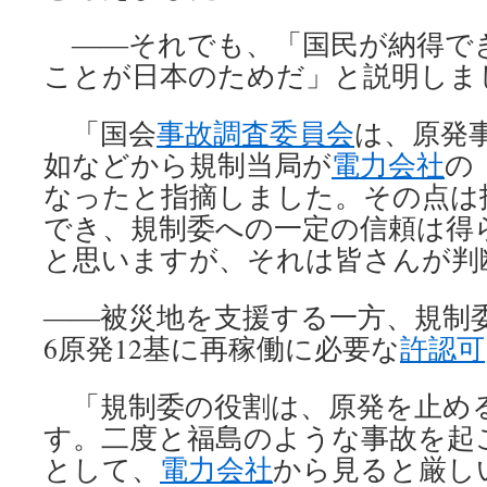
――それでも、「国民が納得で
ことが日本のためだ」と説明しま
「国会
事故調査委員会
は、原発
如などから規制当局が
電力会社
の
なったと指摘しました。その点は
でき、規制委への一定の信頼は得
と思いますが、それは皆さんが判
――被災地を支援する一方、規制
6原発12基に再稼働に必要な
許認可
「規制委の役割は、原発を止め
す。二度と福島のような事故を起
として、
電力会社
から見ると厳し