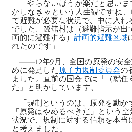
「やらないほうが楽だと思いま
かしなきゃという人生観ですね。1
て避難が必要な状況で、中に入れ
でした。飯舘村は（避難指示が出
画的に避難する）
計画的避難区域
れたのです」
――12年9月、全国の原発の安
めに発足した
原子力規制委員会
の
ました。直前の国会では「（就任
た」と明かしています。
「規制というのは、原発を動か
『原発はやめるべきだ』という空
状況で、規制に対する信頼を本当
と考えました」