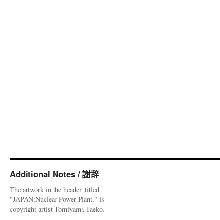
Additional Notes / 謝辞
The artwork in the header, titled
"JAPAN:Nuclear Power Plant," is
copyright artist Tomiyama Taeko.