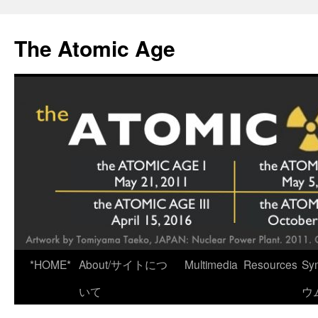
Skip
to
The Atomic Age
content
*HOME*
About/サイトにつ
Multimedia
Resources
Sy
いて
ウ