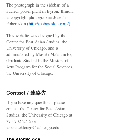
The photograph in the sidebar, of a
nuclear power plant in Byron, Illinois,
is copyright photographer Joseph
Pobereskin (
http://pobereskin.com/
)
This website was designed by the
Center for East Asian Studies, the
University of Chicago, and is
administered by Masaki Matsumoto,
Graduate Student in the Masters of
Arts Program for the Social Sciences,
the University of Chicago.
Contact / 連絡先
If you have any questions, please
contact the Center for East Asian
Studies, the University of Chicago at
773-702-2715 or
japanatchicago@uchicago.edu.
The Atomic Age