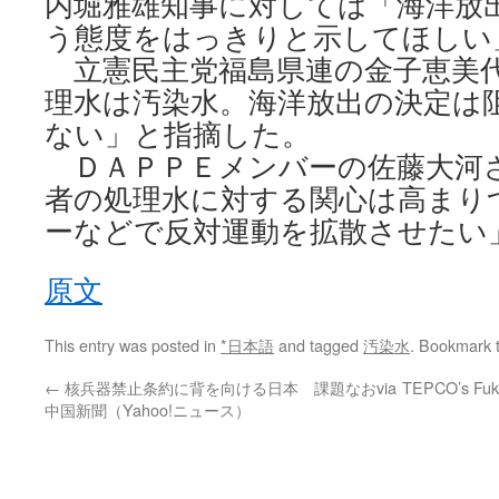
内堀雅雄知事に対しては「海洋放
う態度をはっきりと示してほしい
立憲民主党福島県連の金子恵美
理水は汚染水。海洋放出の決定は
ない」と指摘した。
ＤＡＰＰＥメンバーの佐藤大河
者の処理水に対する関心は高まり
ーなどで反対運動を拡散させたい
原文
This entry was posted in
*日本語
and tagged
汚染水
. Bookmark 
←
核兵器禁止条約に背を向ける日本 課題なおvia
TEPCO’s Fuku
中国新聞（Yahoo!ニュース）