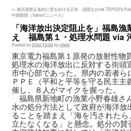
←
核兵器禁止条約に背を向ける日本 課題なおvia
TEPCO’s Fuku
中国新聞（Yahoo!ニュース）
「海洋放出決定阻止を」福島漁
え 福島第１・処理水問題 via
Posted on
2020/10/26
by
nfield
東京電力福島第１原発の放射性物
処理水の海洋放出に反対する街頭
市中心部であった。県内の若者ら
ＰＰＥ（平和と平等を守る民主主
催し、８人がマイクを握った。
福島県新地町の漁業小野春雄さ
水の処分方法として政府が海洋放
ることを踏まえ「海を汚されたら
立たなくなる」と懸念。処分の賛