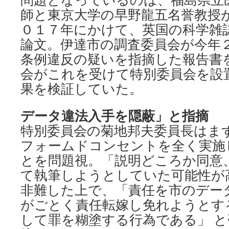
師と東京大学の早野龍五名誉教授
０１７年にかけて、英国の科学雑
論文。伊達市の調査委員会が今年
条例違反の疑いを指摘した報告書
会がこれを受けて特別委員会を設
果を検証していた。
データ違法入手を隠蔽」と指摘
特別委員会の菊地邦夫委員長はま
フォームドコンセントを全く実施
とを問題視。「説明どころか同意
て執筆しようとしていた可能性が
非難した上で、「責任を市のデー
がごとく責任転嫁し免れようとす
して罪を糊塗する行為である」 