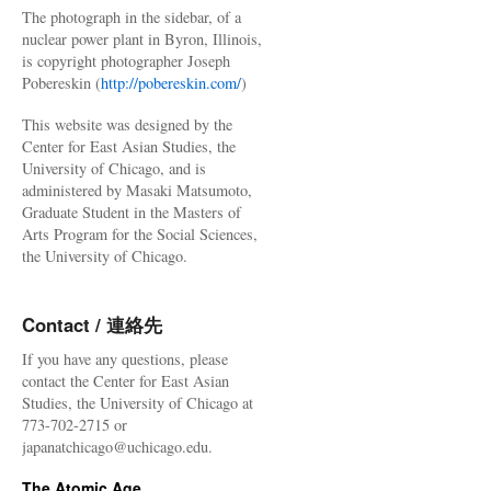
The photograph in the sidebar, of a
nuclear power plant in Byron, Illinois,
is copyright photographer Joseph
Pobereskin (
http://pobereskin.com/
)
This website was designed by the
Center for East Asian Studies, the
University of Chicago, and is
administered by Masaki Matsumoto,
Graduate Student in the Masters of
Arts Program for the Social Sciences,
the University of Chicago.
Contact / 連絡先
If you have any questions, please
contact the Center for East Asian
Studies, the University of Chicago at
773-702-2715 or
japanatchicago@uchicago.edu.
The Atomic Age