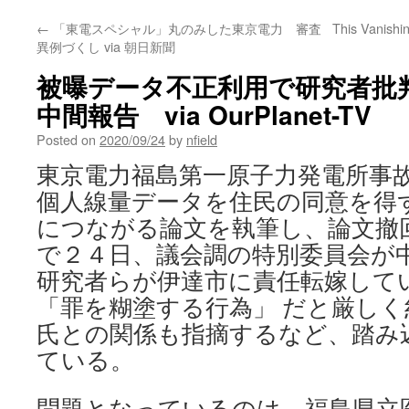
←
「東電スペシャル」丸のみした東京電力 審査
This Vanishi
異例づくし via 朝日新聞
被曝データ不正利用で研究者批
中間報告 via OurPlanet-TV
Posted on
2020/09/24
by
nfield
東京電力福島第一原子力発電所事
個人線量データを住民の同意を得
につながる論文を執筆し、論文撤
で２４日、議会調の特別委員会が
研究者らが伊達市に責任転嫁して
「罪を糊塗する行為」 だと厳し
氏との関係も指摘するなど、踏み
ている。
問題となっているのは、福島県立