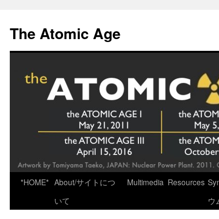
Skip
to
The Atomic Age
content
*HOME*
About/サイトにつ
Multimedia
Resources
Sy
いて
ウ