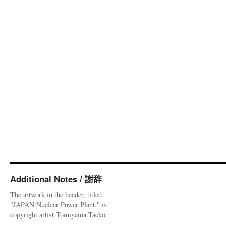
Additional Notes / 謝辞
The artwork in the header, titled
"JAPAN:Nuclear Power Plant," is
copyright artist Tomiyama Taeko.