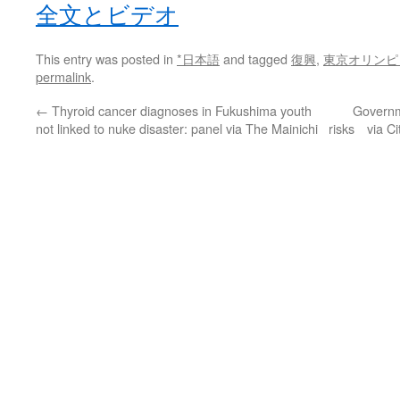
全文とビデオ
This entry was posted in
*日本語
and tagged
復興
,
東京オリンピ
permalink
.
←
Thyroid cancer diagnoses in Fukushima youth
Governm
not linked to nuke disaster: panel via The Mainichi
risks via Ci