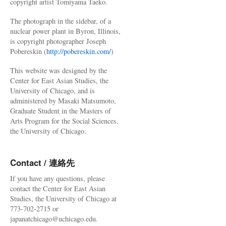
copyright artist Tomiyama Taeko.
The photograph in the sidebar, of a
nuclear power plant in Byron, Illinois,
is copyright photographer Joseph
Pobereskin (
http://pobereskin.com/
)
This website was designed by the
Center for East Asian Studies, the
University of Chicago, and is
administered by Masaki Matsumoto,
Graduate Student in the Masters of
Arts Program for the Social Sciences,
the University of Chicago.
Contact / 連絡先
If you have any questions, please
contact the Center for East Asian
Studies, the University of Chicago at
773-702-2715 or
japanatchicago@uchicago.edu.