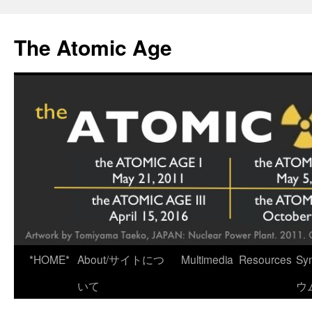
Skip
to
The Atomic Age
content
*HOME*
About/サイトにつ
Multimedia
Resources
Sy
いて
ウ