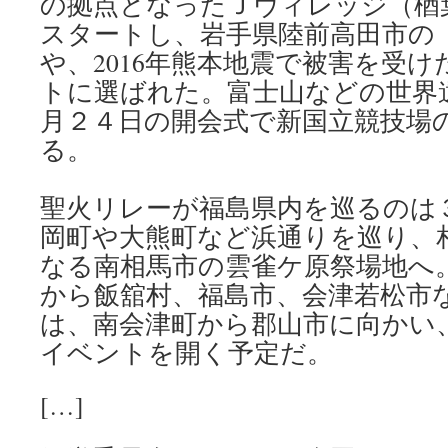
の拠点となったＪヴィレッジ（楢
スタートし、岩手県陸前高田市の
や、2016年熊本地震で被害を受
トに選ばれた。富士山などの世界
月２４日の開会式で新国立競技場
る。
聖火リレーが福島県内を巡るのは
岡町や大熊町など浜通りを巡り、
なる南相馬市の雲雀ケ原祭場地へ
から飯舘村、福島市、会津若松市
は、南会津町から郡山市に向かい
イベントを開く予定だ。
[…]