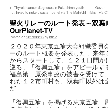
←
Thyroid cancer diagnoses in Fukushima youth
Governm
not linked to nuke disaster: panel via The Mainichi
risks via Ci
聖火リレーのルート発表～双葉町も
OurPlanet-TV
Posted on
2019/06/05
by
nfield
２０２０年東京五輪大会組織委員
ーのルート概要を発表した。来年
からスタートして、１２１日間か
巡る。「復興五輪」をアピールす
福島第一原発事故の被害を受けて
れた１２市町村も、双葉町以外は
だ。
「復興五輪」を掲げる東京五輪。