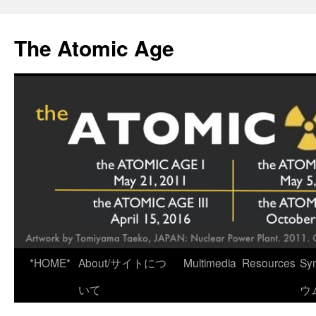
Skip
to
The Atomic Age
content
*HOME*
About/サイトにつ
Multimedia
Resources
Sy
いて
ウ