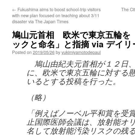
←
Fukushima aims to boost school-trip visitors
The Ci
with new plan focused on teaching about 3/11
disaster via The Japan Times
鳩山元首相 欧米で東京五輪を
ックと命名」と指摘 via デイリ
Posted on
2019/05/26
by
yukimiyamotodepaul
鳩山由紀夫元首相が１２日、
に、欧米で東京五輪に対する
いるとする投稿を行った。
（略）
「例えばノーベル平和賞を受
止国際医師会議は、放射能オ
名して放射能汚染リスクの残