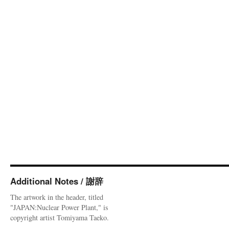
Additional Notes / 謝辞
The artwork in the header, titled
"JAPAN:Nuclear Power Plant," is
copyright artist Tomiyama Taeko.