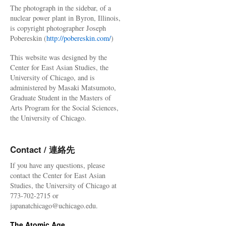
The photograph in the sidebar, of a
nuclear power plant in Byron, Illinois,
is copyright photographer Joseph
Pobereskin (
http://pobereskin.com/
)
This website was designed by the
Center for East Asian Studies, the
University of Chicago, and is
administered by Masaki Matsumoto,
Graduate Student in the Masters of
Arts Program for the Social Sciences,
the University of Chicago.
Contact / 連絡先
If you have any questions, please
contact the Center for East Asian
Studies, the University of Chicago at
773-702-2715 or
japanatchicago@uchicago.edu.
The Atomic Age