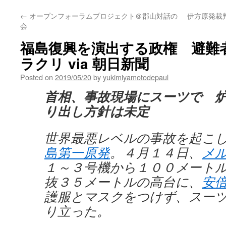
←
オープンフォーラムプロジェクト＠郡山対話の
伊方原発裁判
会
福島復興を演出する政権 避難
ラクリ via 朝日新聞
Posted on
2019/05/20
by
yukimiyamotodepaul
首相、事故現場にスーツで 
り出し方針は未定
世界最悪レベルの事故を起こ
島第一原発
。４月１４日、
メ
１～３号機から１００メート
抜３５メートルの高台に、
安
護服とマスクをつけず、スー
り立った。