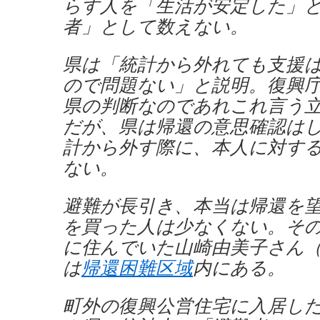
らす人を「生活が安定した」
者」として数えない。
県は「統計から外れても支援
ので問題ない」と説明。復興
県の判断なのであれこれ言う
だが、県は帰還の意思確認は
計から外す際に、本人に対す
ない。
避難が長引き、本当は帰還を
を買った人は少なくない。そ
に住んでいた山崎由美子さん
は
帰還困難区域
内にある。
町外の復興公営住宅に入居し