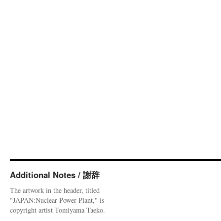
Additional Notes / 謝辞
The artwork in the header, titled
"JAPAN:Nuclear Power Plant," is
copyright artist Tomiyama Taeko.