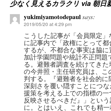
少なく見えるカラクリ via 朝日
yukimiyamotodepaul
says:
2019/05/20 at 4:29 pm
こうした記事が「会員限定」
に記事内で「政権にとって都
するが、不都合な事実は脇に
加計学園問題や統計不正問題
る。避難者調査を続けてきた
の今井照・主任研究員は、こ
判する。『避難者を社会的に
深刻さを覆い隠すことにつな
援策を考える上での指標の一
反映させるべきだ』」という
に。とはいえ、これでも精一