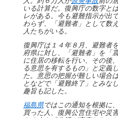
人。約６万人が
原発事故
前の
いる計算だ。復興庁の数字と
レがある。今も避難指示が出
わらず、「避難者」として数
人たちがいる。
復興庁は１４年８月、避難者
府県に対し、「避難者」を「
に住居の移転を行い、その後
る意思を有するもの」と定義
た。意思の把握が難しい場合
となどで「避難終了」とみな
趣旨も記した。
福島県
ではこの通知を根拠に
買った人、復興公営住宅や災