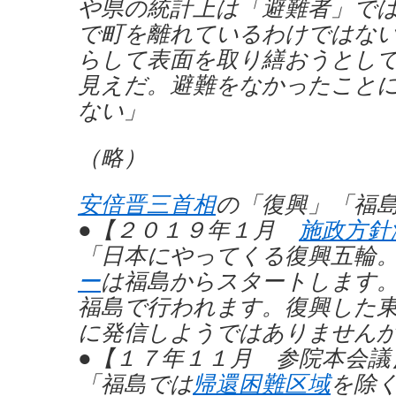
や県の統計上は「避難者」で
で町を離れているわけではな
らして表面を取り繕おうとし
見えだ。避難をなかったこと
ない」
（略）
安倍晋三首相
の「復興」「福
●【２０１９年１月
施政方針
「日本にやってくる復興五輪
ー
は福島からスタートします
福島で行われます。復興した
に発信しようではありません
●【１７年１１月 参院本会議
「福島では
帰還困難区域
を除