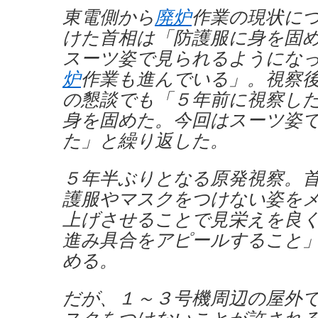
東電側から
廃炉
作業の現状に
けた首相は「防護服に身を固
スーツ姿で見られるようにな
炉
作業も進んでいる」。視察
の懇談でも「５年前に視察し
身を固めた。今回はスーツ姿
た」と繰り返した。
５年半ぶりとなる原発視察。
護服やマスクをつけない姿を
上げさせることで見栄えを良
進み具合をアピールすること
める。
だが、１～３号機周辺の屋外