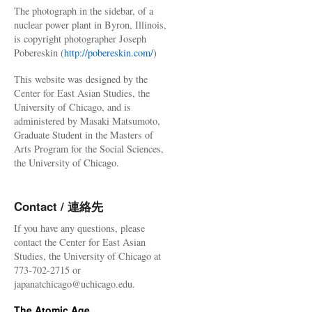
The photograph in the sidebar, of a
nuclear power plant in Byron, Illinois,
is copyright photographer Joseph
Pobereskin (
http://pobereskin.com/
)
This website was designed by the
Center for East Asian Studies, the
University of Chicago, and is
administered by Masaki Matsumoto,
Graduate Student in the Masters of
Arts Program for the Social Sciences,
the University of Chicago.
Contact / 連絡先
If you have any questions, please
contact the Center for East Asian
Studies, the University of Chicago at
773-702-2715 or
japanatchicago@uchicago.edu.
The Atomic Age