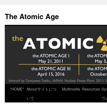
Skip
to
The Atomic Age
content
*HOME*
About/サイトにつ
Multimedia
Resources
Sy
いて
ウ