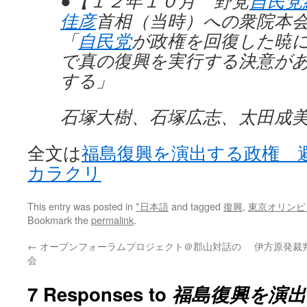
●【１２年１０月 野党
自民党
佳彦
首相（当時）への衆院本
「
自民党
が政権を回復した暁
で真の復興を実行する決意が
する」
石塚大樹、石塚広志、太田成
全文は
福島復興を演出する政権 
カラクリ
This entry was posted in
*日本語
and tagged
復興
,
東京オリンピ
Bookmark the
permalink
.
←
オープンフォーラムプロジェクト＠郡山対話の
伊方原発裁判
会
7 Responses to
福島復興を演出