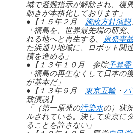
域で避難指示が解除され、復
動きが本格化しております」
●【１５年２月
施政方針演説
「福島を、世界最先端の研究
れる地へと再生する。
原発事
た浜通り地域に、ロボット関
積を進める」
●【１３年１０月 参院
予算委
「福島の再生なくして日本の
が基本だ」
●【１３年９月
東京五輪
・
パ
致演説】
「（第一原発の
汚染水
の）状
ルされている。決して東京に
ることを許さない」