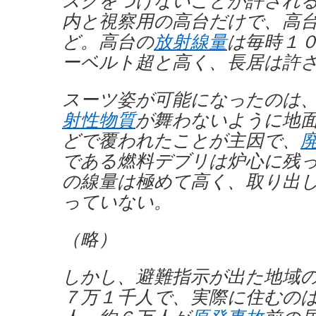
スクをつけないことが許され
内と視察用の高台だけで、高
ど。高台の
放射線量
は毎時１
ーベルト超と高く、長居は許
スーツ姿が可能になったのは
射性物質
が舞わないように地
どで覆われたことが主因で、
である燃料デブリは炉心に残
の線量は極めて高く、取り出
っていない。
（略）
しかし、避難指示が出た地域
７万１千人で、実際に住むの