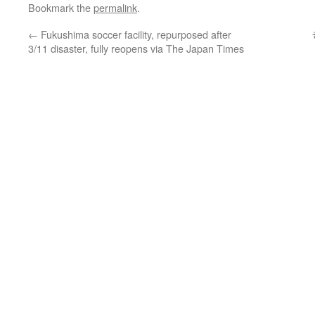
Bookmark the
permalink
.
←
Fukushima soccer facility, repurposed after
3/11 disaster, fully reopens via The Japan Times