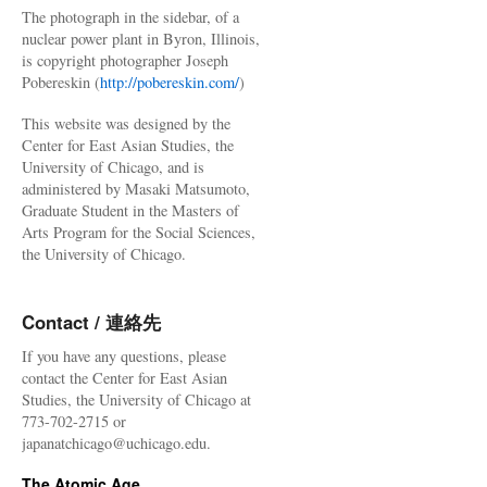
The photograph in the sidebar, of a
nuclear power plant in Byron, Illinois,
is copyright photographer Joseph
Pobereskin (
http://pobereskin.com/
)
This website was designed by the
Center for East Asian Studies, the
University of Chicago, and is
administered by Masaki Matsumoto,
Graduate Student in the Masters of
Arts Program for the Social Sciences,
the University of Chicago.
Contact / 連絡先
If you have any questions, please
contact the Center for East Asian
Studies, the University of Chicago at
773-702-2715 or
japanatchicago@uchicago.edu.
The Atomic Age