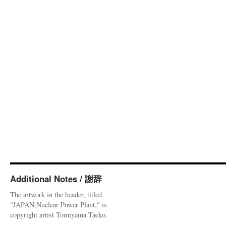
Additional Notes / 謝辞
The artwork in the header, titled
"JAPAN:Nuclear Power Plant," is
copyright artist Tomiyama Taeko.