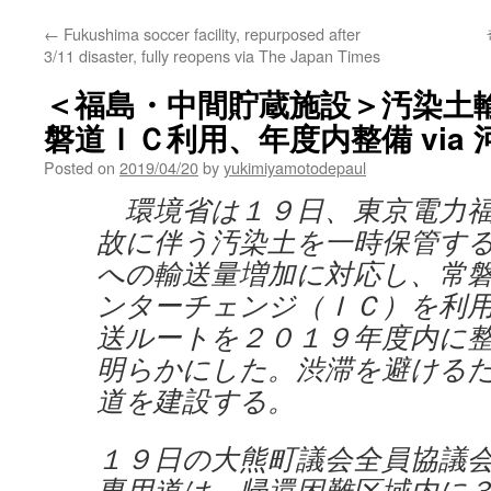
←
Fukushima soccer facility, repurposed after
3/11 disaster, fully reopens via The Japan Times
＜福島・中間貯蔵施設＞汚染土
磐道ＩＣ利用、年度内整備 via 
Posted on
2019/04/20
by
yukimiyamotodepaul
環境省は１９日、東京電力福
故に伴う汚染土を一時保管す
への輸送量増加に対応し、常
ンターチェンジ（ＩＣ）を利
送ルートを２０１９年度内に
明らかにした。渋滞を避ける
道を建設する。
１９日の大熊町議会全員協議
専用道は、帰還困難区域内に