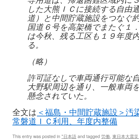
した大熊ＩＣに接続する自由
道）と中間貯蔵施設をつなぐ
国道６号を高架橋でまたぐ１
は今秋、残る工区も１９年度
る。
（略）
許可証なしで車両通行可能な
大野駅周辺を通り、一般車両
懸念されていた。
全文は
＜福島・中間貯蔵施設＞汚
常磐道ＩＣ利用、年度内整備
This entry was posted in
*日本語
and tagged
労働
,
東日本大震災