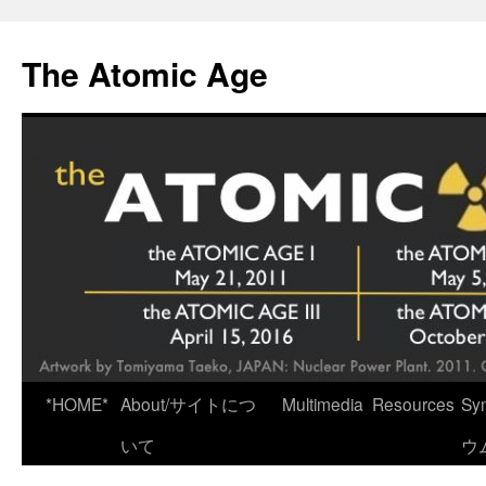
Skip
to
The Atomic Age
content
*HOME*
About/サイトにつ
Multimedia
Resources
Sy
いて
ウ