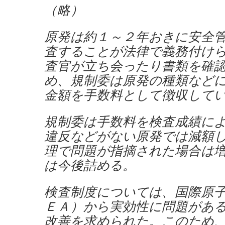
（略）
原発は約１～２年おきに安全
査することが法律で義務付け
査官が立ち会ったり書類を確
め、規制委は原発の種類など
金額を手数料として徴収して
規制委は手数料を検査成績に
違反などがない原発では減額
理で問題が指摘された場合は
は今後詰める。
検査制度については、国際原
ＥＡ）から実効性に問題があ
改善を求められた。このため、