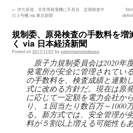
←
伊方原発、非常用発電機に不具合 定期検査中
Nor
の３号機 via 東京新聞
defor
規制委、原発検査の手数料を増
く via 日本経済新聞
Posted on
2017/11/07
by
yukimiyamotodepaul
原子力規制委員会は2020年
発電所が安全に管理されてい
の手数料を、検査成績と連動
式に改める方針だ。現在は原
に応じて一定額を電力会社か
り、１回当たり数百万～1000
る。新方式では、安全管理が
料が５割以上増える可能性も