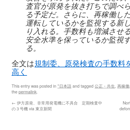
査官が原発を抜き打ちで調べ
る予定だ。さらに、再稼働し
運転しているかを監視する新
り入れる。手数料も増減させ
安全水準を保っているか監視
る。
全文は
規制委、原発検査の手数料
高く
This entry was posted in
*日本語
and tagged
公正・共生
,
再稼働
the
permalink
.
←
伊方原発、非常用発電機に不具合 定期検査中
Nor
の３号機 via 東京新聞
defor