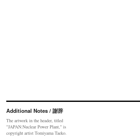
Additional Notes / 謝辞
The artwork in the header, titled
"JAPAN:Nuclear Power Plant," is
copyright artist Tomiyama Taeko.