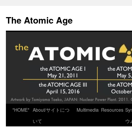
Skip
to
The Atomic Age
content
*HOME*
About/サイトにつ
Multimedia
Resources
Sy
いて
ウ