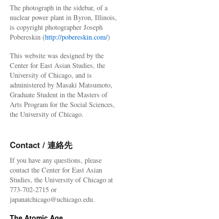
The photograph in the sidebar, of a
nuclear power plant in Byron, Illinois,
is copyright photographer Joseph
Pobereskin (
http://pobereskin.com/
)
This website was designed by the
Center for East Asian Studies, the
University of Chicago, and is
administered by Masaki Matsumoto,
Graduate Student in the Masters of
Arts Program for the Social Sciences,
the University of Chicago.
Contact / 連絡先
If you have any questions, please
contact the Center for East Asian
Studies, the University of Chicago at
773-702-2715 or
japanatchicago@uchicago.edu.
The Atomic Age