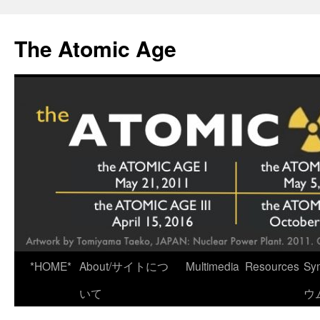
Skip
to
The Atomic Age
content
*HOME*
About/サイトにつ
Multimedia
Resources
Sy
いて
ウ