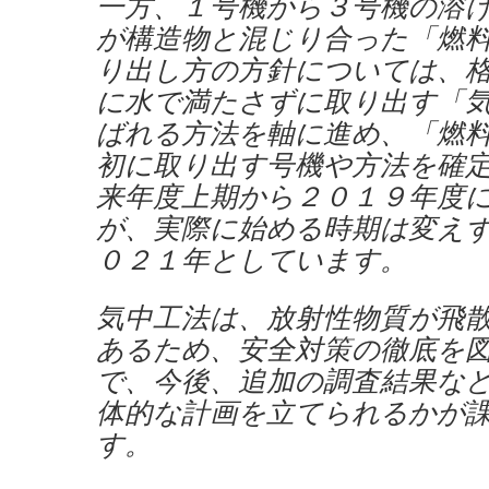
一方、１号機から３号機の溶
が構造物と混じり合った「燃
り出し方の方針については、
に水で満たさずに取り出す「
ばれる方法を軸に進め、「燃
初に取り出す号機や方法を確
来年度上期から２０１９年度
が、実際に始める時期は変え
０２１年としています。
気中工法は、放射性物質が飛
あるため、安全対策の徹底を
で、今後、追加の調査結果な
体的な計画を立てられるかが
す。