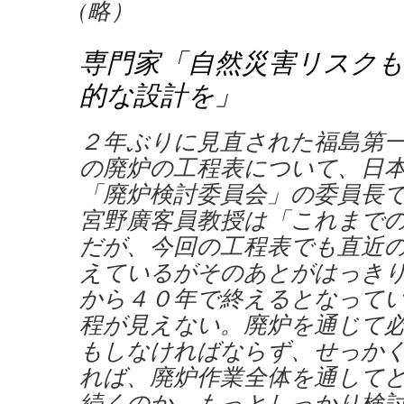
(略）
専門家「自然災害リスクも
的な設計を」
２年ぶりに見直された福島第
の廃炉の工程表について、日
「廃炉検討委員会」の委員長
宮野廣客員教授は「これまで
だが、今回の工程表でも直近
えているがそのあとがはっき
から４０年で終えるとなって
程が見えない。廃炉を通じて
もしなければならず、せっか
れば、廃炉作業全体を通して
続くのか、もっとしっかり検