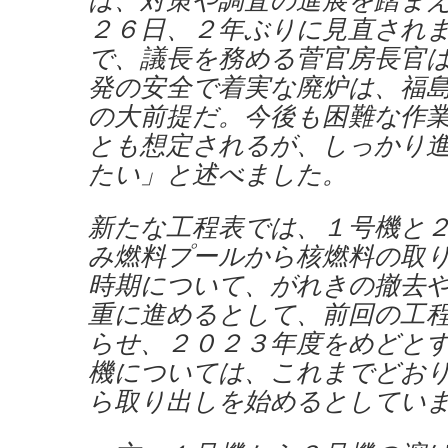
２６日、２年ぶりに見直され
で、議長を務める菅官房長官
発の安全で着実な廃炉は、福
の大前提だ。今後も困難な作
とも想定されるが、しっかり
たい」と述べました。
新たな工程表では、１号機と
み燃料プールから核燃料の取
時期について、がれきの撤去
重に進めるとして、前回の工
らせ、２０２３年度をめどと
機については、これまでどお
ら取り出しを始めるとしてい