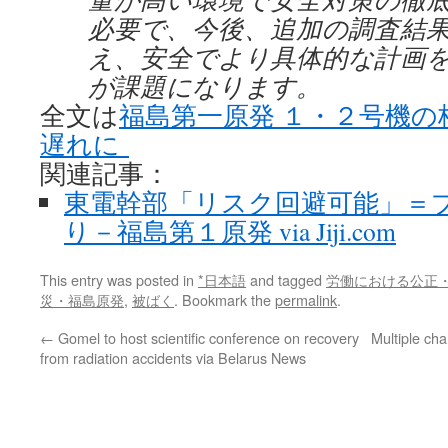
必要で、今後、追加の調査結
え、安全でより具体的な計画
が課題になります。
全文は
福島第一原発 １・２号機の
遅れに
関連記事：
東電幹部「リスク回避可能」＝
り－福島第１原発 via Jiji.com
This entry was posted in
*日本語
and tagged
労働における公正
災・福島原発
,
被ばく
. Bookmark the
permalink
.
←
Gomel to host scientific conference on recovery
Multiple ch
from radiation accidents via Belarus News