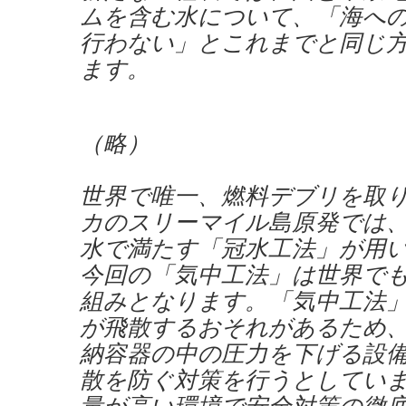
ムを含む水について、「海へ
行わない」とこれまでと同じ
ます。
（略）
世界で唯一、燃料デブリを取
カのスリーマイル島原発では
水で満たす「冠水工法」が用
今回の「気中工法」は世界で
組みとなります。「気中工法
が飛散するおそれがあるため
納容器の中の圧力を下げる設
散を防ぐ対策を行うとしてい
量が高い環境で安全対策の徹