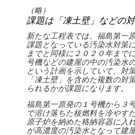
（略）
課題は「凍土壁」などの対
新たな工程表では、福島第一
課題となっている汚染水対策
までと同様に２０２０年まで
号機などの建屋の中の汚染水
という計画を示していて、対
「凍土壁」を含めた複数の対
られるかが課題になります。
福島第一原発の１号機から３
で溶け落ちた核燃料を冷やす
原子炉を納めた格納容器に入
が高濃度の汚染水となって建