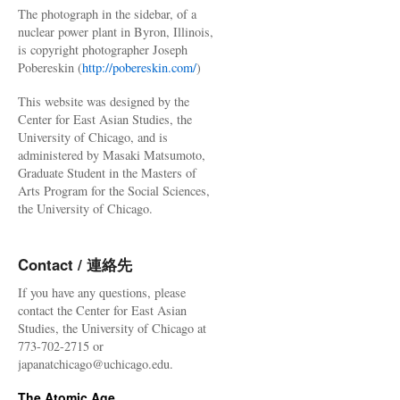
The photograph in the sidebar, of a
nuclear power plant in Byron, Illinois,
is copyright photographer Joseph
Pobereskin (
http://pobereskin.com/
)
This website was designed by the
Center for East Asian Studies, the
University of Chicago, and is
administered by Masaki Matsumoto,
Graduate Student in the Masters of
Arts Program for the Social Sciences,
the University of Chicago.
Contact / 連絡先
If you have any questions, please
contact the Center for East Asian
Studies, the University of Chicago at
773-702-2715 or
japanatchicago@uchicago.edu.
The Atomic Age