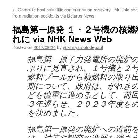
←
Gomel to host scientific conference on recovery
Multiple ch
from radiation accidents via Belarus News
福島第一原発 １・２号機の核燃
れに via NHK News Web
Posted on
2017/09/26
by
yukimiyamotodepaul
福島第一原子力発電所の廃炉
ぶりに見直され、１号機と２
燃料プールから核燃料の取り
期について、政府は、がれき
どを慎重に進めるとして、前
３年遅らせ、２０２３年度を
を決めました。
福島第一原発の廃炉への道筋
は、対策や調査の進展を踏ま