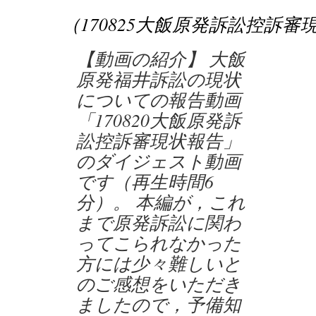
（170825大飯原発訴訟控訴審
【動画の紹介】 大飯
原発福井訴訟の現状
についての報告動画
「170820大飯原発訴
訟控訴審現状報告」
のダイジェスト動画
です（再生時間6
分）。 本編が，これ
まで原発訴訟に関わ
ってこられなかった
方には少々難しいと
のご感想をいただき
ましたので，予備知