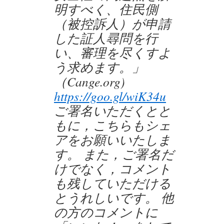
明すべく、住民側
（被控訴人）が申請
した証人尋問を行
い、審理を尽くすよ
う求めます。」
（Cange.org)
https://goo.gl/wiK34u
ご署名いただくとと
もに，こちらもシェ
アをお願いいたしま
す。 また，ご署名だ
けでなく，コメント
も残していただける
とうれしいです。 他
の方のコメントに