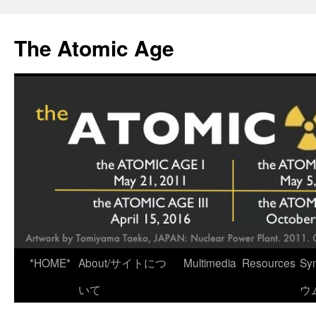
Skip
to
The Atomic Age
content
*HOME*
About/サイトにつ
Multimedia
Resources
Sy
いて
ウ