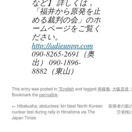
など】 詳しくは，
「福井から原発を止
める裁判の会」のホ
ームページをご覧く
ださい。
http://adieunpp.com
090-8265-2691（奥
出） 090-1896-
8882（東山）
This entry was posted in
*English
and tagged
再稼働
,
大飯原発
,
Bookmark the
permalink
.
←
Hibakusha, abductees’ kin blast North Korean
医療者の眼
nuclear test during rally in Hiroshima via The
労省検討
Japan Times