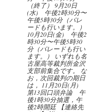
（終了） 9月20日
(水) 午後2時30分〜
午後5時30分（パレ
ードも行います。）
10月20日(金) 午後2
時30分〜午後5時30
分（パレードも行い
ます。） いずれも名
古屋高等裁判所金沢
支部前集合です。 な
お，次回裁判の期日
は， 11月20日(月)
第13回口頭弁論 午
後1時30分抽選，午
後2時開廷 【連絡先