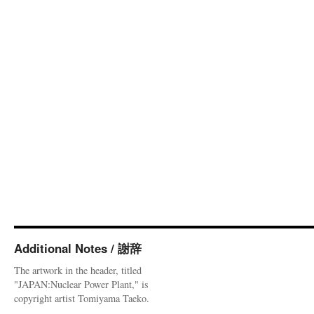
Additional Notes / 謝辞
The artwork in the header, titled
"JAPAN:Nuclear Power Plant," is
copyright artist Tomiyama Taeko.