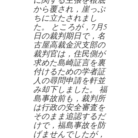
から覆され，崖っぷ
ちに立たされまし
た。 ところが，7月5
日の裁判期日で，名
古屋高裁金沢支部の
裁判官は，住民側が
求めた島崎証言を裏
付けるための学者証
人の尋問申請を軒並
み却下しました。 福
島事故前も，裁判所
は行政の安全審査を
そのまま追認するだ
けで，福島事故を防
げませんでしたが，