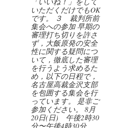
「いいね！」をして
いただくだけでもOK
です。 ３ 裁判所前
集会への参加 早期の
審理打ち切りを許さ
ず，大飯原発の安全
性に関する疑問につ
いて，徹底した審理
を行うよう求めるた
め，以下の日程で，
名古屋高裁金沢支部
を包囲する集会を行
っています。 是非ご
参加ください。 8月
20日(日) 午後2時30
分〜午後4時30分