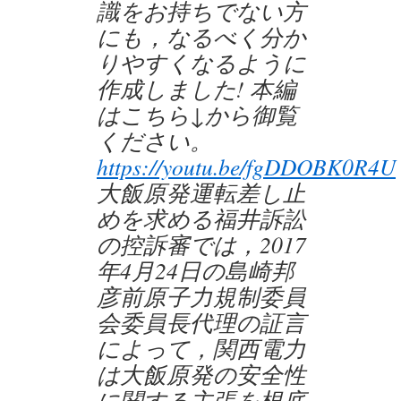
識をお持ちでない方
にも，なるべく分か
りやすくなるように
作成しました! 本編
はこちら↓から御覧
ください。
https://youtu.be/fgDDOBK0R4U
大飯原発運転差し止
めを求める福井訴訟
の控訴審では，2017
年4月24日の島崎邦
彦前原子力規制委員
会委員長代理の証言
によって，関西電力
は大飯原発の安全性
に関する主張を根底