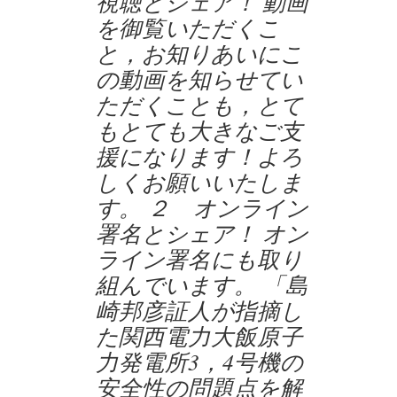
視聴とシェア！ 動画
を御覧いただくこ
と，お知りあいにこ
の動画を知らせてい
ただくことも，とて
もとても大きなご支
援になります！よろ
しくお願いいたしま
す。 ２ オンライン
署名とシェア！ オン
ライン署名にも取り
組んでいます。 「島
崎邦彦証人が指摘し
た関西電力大飯原子
力発電所3，4号機の
安全性の問題点を解