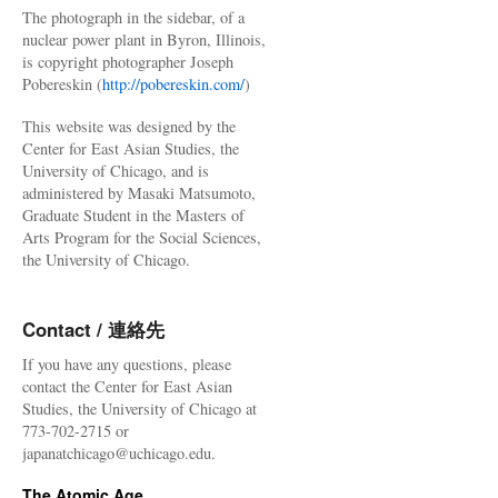
The photograph in the sidebar, of a
nuclear power plant in Byron, Illinois,
is copyright photographer Joseph
Pobereskin (
http://pobereskin.com/
)
This website was designed by the
Center for East Asian Studies, the
University of Chicago, and is
administered by Masaki Matsumoto,
Graduate Student in the Masters of
Arts Program for the Social Sciences,
the University of Chicago.
Contact / 連絡先
If you have any questions, please
contact the Center for East Asian
Studies, the University of Chicago at
773-702-2715 or
japanatchicago@uchicago.edu.
The Atomic Age