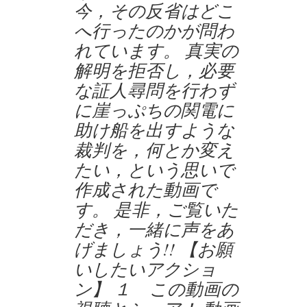
今，その反省はどこ
へ行ったのかが問わ
れています。 真実の
解明を拒否し，必要
な証人尋問を行わず
に崖っぷちの関電に
助け船を出すような
裁判を，何とか変え
たい，という思いで
作成された動画で
す。 是非，ご覧いた
だき，一緒に声をあ
げましょう!! 【お願
いしたいアクショ
ン】 １ この動画の