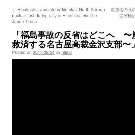
←
Hibakusha, abductees’ kin blast North Korean
医療者の眼
nuclear test during rally in Hiroshima via The
労省検討
Japan Times
「福島事故の反省はどこへ 〜
救済する名古屋高裁金沢支部〜
Posted on
2017/09/04
by
nfield