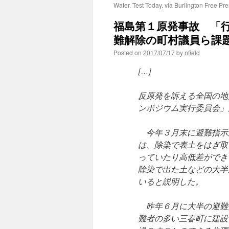
Water. Test Today. via Burlington Free Pr
福島第１原発事故 「
難解除の町村議員ら課題報
Posted on
2017/07/17
by
nfield
[…]
反原発を訴える全国の地
ンポジウム実行委員会」
今年３月末に避難指示
は、除染で表土をはぎ取
っていたり高低差ができ
除染で出た土などの大半
いると説明した。
昨年６月に大半の避難
難者の多い三春町に建設