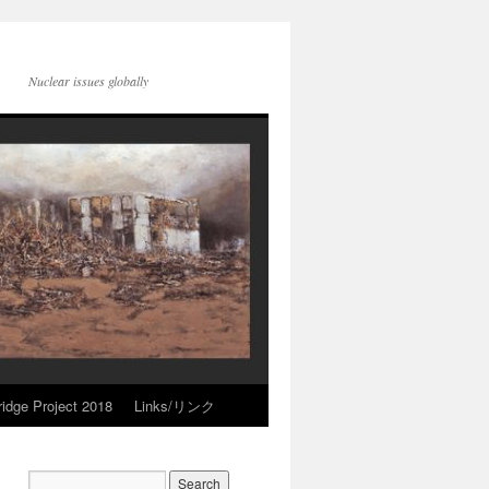
Nuclear issues globally
idge Project 2018
Links/リンク