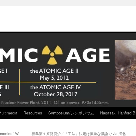
Multimedia
Resources
Symposium/シンポジウム
Nagasaki Hanford Br
monters’ Well
福島第１原発廃炉／「工法」決定は慎重な議論で via 河北