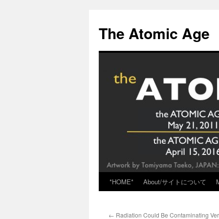
Skip
to
The Atomic Age
content
*HOME*
About/サイトについて
←
Radiation Could Be Contaminating Ver