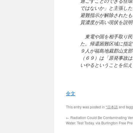
過ごすことのできる住環
ではないか」と主張した
避難指示が解除されたも
質濃度が高い現状を説明
東電や国を相手取り民
た。帰還困難区域に指定
９人が福島地裁郡山支部
（６９）は「原発事故は
いやるということを伝え
全文
This entry was posted in
*日本語
and tag
←
Radiation Could Be Contaminating Ver
Water. Test Today. via Burlington Free Pr