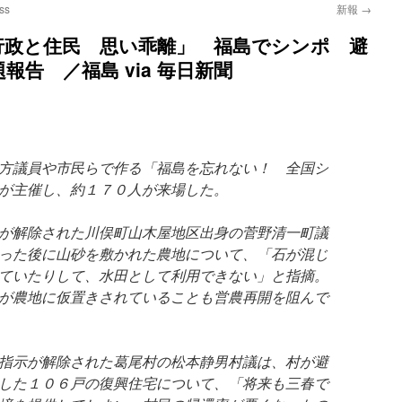
ess
新報
→
行政と住民 思い乖離」 福島でシンポ 避
告 ／福島 via 毎日新聞
方議員や市民らで作る「福島を忘れない！ 全国シ
が主催し、約１７０人が来場した。
が解除された川俣町山木屋地区出身の菅野清一町議
った後に山砂を敷かれた農地について、「石が混じ
ていたりして、水田として利用できない」と指摘。
が農地に仮置きされていることも営農再開を阻んで
指示が解除された葛尾村の松本静男村議は、村が避
した１０６戸の復興住宅について、「将来も三春で