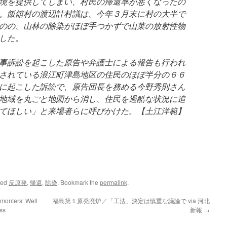
境を提供してしまい、村民の帰還率が悪くなったの
。飯舘村の渡辺計村議は、今年３月末に村の大半で
のの、山林の除染がほぼ手つかずで山菜の放射性物
した。
事訴訟を起こした原告や弁護士による報告も行われ
されている浪江町津島地区の住民のほぼ半分の６６
に起こした訴訟で、原告団長を務める今野秀則さん
地域を丸ごと地図から消し、住民を過酷な状況に追
てほしい」と来場者らに呼びかけた。【土江洋範】
ged
反原発
,
帰還
,
除染
. Bookmark the
permalink
.
monters’ Well
福島第１原発廃炉／「工法」決定は慎重な議論で via 河北
ess
新報
→