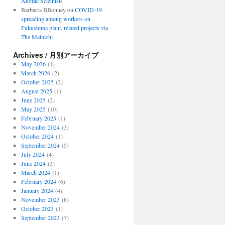
Atomic Scientists
Barbarra BBonney
on
COVID-19
spreading among workers on
Fukushima plant, related projects via
The Mainichi
Archives / 月別アーカイブ
May 2026
(1)
March 2026
(2)
October 2025
(2)
August 2025
(1)
June 2025
(2)
May 2025
(10)
February 2025
(1)
November 2024
(3)
October 2024
(1)
September 2024
(5)
July 2024
(4)
June 2024
(3)
March 2024
(1)
February 2024
(6)
January 2024
(4)
November 2023
(8)
October 2023
(1)
September 2023
(7)