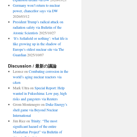
Germany won’t return to nuclear
power, chancellor says via DW
2026/03/12
President Trump’s radical attack on
radiation safety via Bulletin of the
Atomic Scientists
2025/10/27
‘It’s Sellafield or nothing’: what life is
like growing up in the shadow of
Europe’s oldest nuclear site via The
Guardian
2025/10/07
Discussion / 最新の議論
Leonsz
on
Combating corrosion in the
world’s aging nuclear reactors via
c&en
Mark Ultra
on
Special Report: Help
wanted in Fukushima: Low pay, high
risks and gangsters via Reuters
Grom Montenegro
on
Duke Energy’s
shell game via Beyond Nuclear
International
Jim Rice
on
Trinity: “The most
significant hazard of the entire
Manhattan Project” via Bulletin of