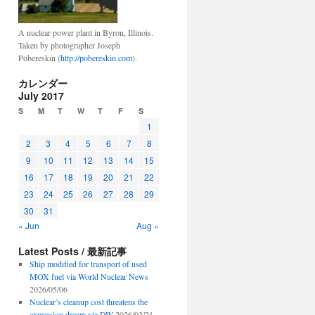
A nuclear power plant in Byron, Illinois.
Taken by photographer Joseph
Pobereskin (
http://pobereskin.com
).
カレンダー
July 2017
S
M
T
W
T
F
S
1
2
3
4
5
6
7
8
9
10
11
12
13
14
15
16
17
18
19
20
21
22
23
24
25
26
27
28
29
30
31
« Jun
Aug »
Latest Posts / 最新記事
Ship modified for transport of used
MOX fuel via World Nuclear News
2026/05/06
Nuclear’s cleanup cost threatens the
expansion dream via DW
2026/03/21