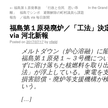
←
福島第１原発事故 「行政と住民 思い乖
In the Grand
離」 福島でシンポ 避難解除の町村議員ら課題
報告 ／福島 via 毎日新聞
福島第１原発廃炉／「工法」決
via 河北新報
Posted on
2017/07/17
by
nfield
メルトダウン（炉心溶融）に
福島第１原発１～３号機につ
ずに溶け落ちた核燃料を取り
法」が浮上している。東電を
損害賠償・廃炉等支援機構が
いう。
[…]