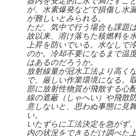
器内を安定的に水で満たすこ
が、水素爆発などで損傷し水
が難しいとみられる。
ただ、気中で行う場合も課題
故以来、溶け落ちた核燃料を
上昇を防いでいる。水なしで
のか。冷却不要になるまで温
はあるのだろうか。
放射線量が冠水工法より高く
で、厳しい作業環境になる。
部に放射性物質が飛散する心
線の遮蔽（しゃへい）や飛散
意しないと、思わぬ事態に見
い。
いたずらに工法決定を急がず
内の状況をできるだけ調べた