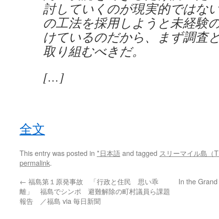
討していくのが現実的ではな
の工法を採用しようと未経験
けているのだから、まず調査
取り組むべきだ。
[…]
全文
This entry was posted in
*日本語
and tagged
スリーマイル島（T
permalink
.
←
福島第１原発事故 「行政と住民 思い乖
In the Grand
離」 福島でシンポ 避難解除の町村議員ら課題
報告 ／福島 via 毎日新聞