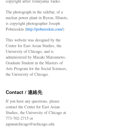
copyright artist Tomiyama Taeko.
The photograph in the sidebar, of a
nuclear power plant in Byron, Illinois,
is copyright photographer Joseph
Pobereskin (
http://pobereskin.com/
)
This website was designed by the
Center for East Asian Studies, the
University of Chicago, and is
administered by Masaki Matsumoto,
Graduate Student in the Masters of
Arts Program for the Social Sciences,
the University of Chicago.
Contact / 連絡先
If you have any questions, please
contact the Center for East Asian
Studies, the University of Chicago at
773-702-2715 or
japanatchicago@uchicago.edu.