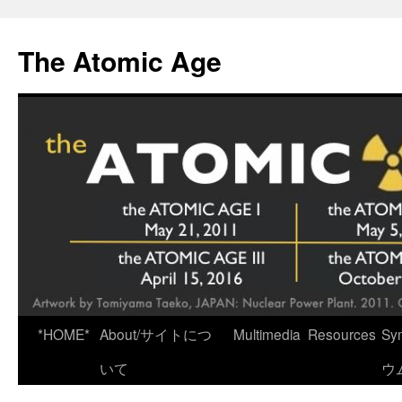
Skip
to
The Atomic Age
content
*HOME*
About/サイトにつ
Multimedia
Resources
Sy
いて
ウ