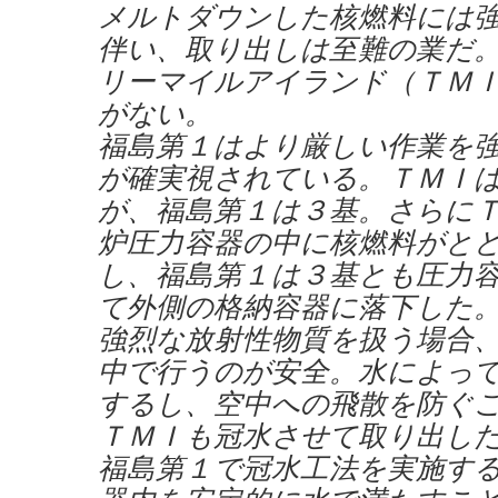
メルトダウンした核燃料には
伴い、取り出しは至難の業だ
リーマイルアイランド（ＴＭ
がない。
福島第１はより厳しい作業を
が確実視されている。ＴＭＩ
が、福島第１は３基。さらに
炉圧力容器の中に核燃料がと
し、福島第１は３基とも圧力
て外側の格納容器に落下した
強烈な放射性物質を扱う場合
中で行うのが安全。水によっ
するし、空中への飛散を防ぐ
ＴＭＩも冠水させて取り出し
福島第１で冠水工法を実施す