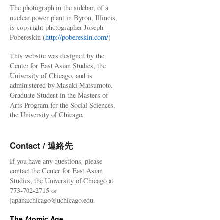
The photograph in the sidebar, of a
nuclear power plant in Byron, Illinois,
is copyright photographer Joseph
Pobereskin (
http://pobereskin.com/
)
This website was designed by the
Center for East Asian Studies, the
University of Chicago, and is
administered by Masaki Matsumoto,
Graduate Student in the Masters of
Arts Program for the Social Sciences,
the University of Chicago.
Contact / 連絡先
If you have any questions, please
contact the Center for East Asian
Studies, the University of Chicago at
773-702-2715 or
japanatchicago@uchicago.edu.
The Atomic Age