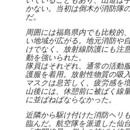
かない。当初は倒木が消防隊
だ。
周囲には福島県内でも比較的
い地域が広がる。地元消防や
けでなく、放射線防護にも注
動を強いられた。
隊員はそれぞれ、通常の活動
護服を着用。放射性物質の吸
マスクは息苦しく、疲労感を
山後には、休憩前に被ばく線
に並ばねばならなかった。
近隣から駆け付けた消防ヘリ
臨んだ。航空隊を派遣した仙