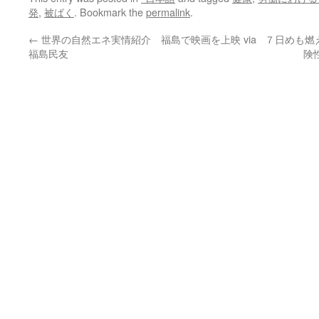
発
,
被ばく
. Bookmark the
permalink
.
←
世界の自然エネ実情紹介 福島で映画を上映 via
７日めも燃
福島民友
険