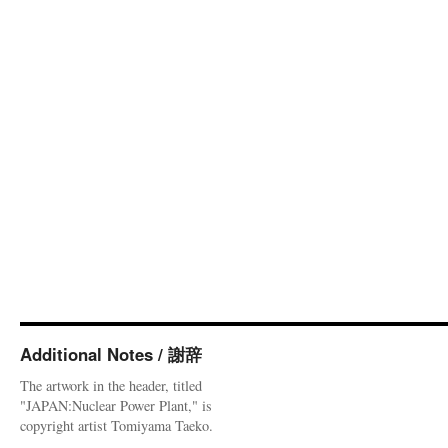
Additional Notes / 謝辞
The artwork in the header, titled
"JAPAN:Nuclear Power Plant," is
copyright artist Tomiyama Taeko.