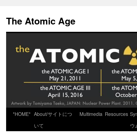
Skip
to
The Atomic Age
content
*HOME*
About/サイトにつ
Multimedia
Resources
Sy
いて
ウ