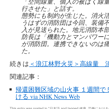
「空間線量、個人の被ばく線
行させた」と話す。
態勢にも制約が生じた。消火
うはずの消防団は今回、装備
入が見送られた。地元消防本
防長は「機動力とマンパワー
が消防団。連携できないのは
た。
続きは
＜浪江林野火災＞高線量 
関連記事：
帰還困難区域の山火事 １週間で
ける via NHK News Web
This entry was posted in
*日本語
and tagged
健康
,
労働における