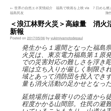
←
世界の自然エネ実情紹介 福島で映画を上映 via
７日めも燃
福島民友
険
＜浪江林野火災＞高線量 消火活動
新報
Posted on
2017/05/06
by
yukimiyamotodepaul
発生から１週間となった福島
火災は、東京電力福島第１原
での災害対応の難しさを浮き
場は立ち入りが厳しく制限さ
域とあって消防団を投入でき
量も消火活動の足かせとなっ
延焼場所は最寄りの公道から
程度かかる山間部。住民の避
いていることもあり、山道は