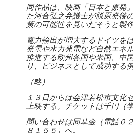
同作品は、映画「日本と原発
た河合弘之弁護士が脱原発後
策の可能性を見いだそうと製
電力輸出が増大するドイツを
発電や水力発電など自然エネ
推進する欧州各国や米国、中
り、ビジネスとして成功する
（略）
１３日からは会津若松市文化
上映する。チケットは千円（
問い合わせは同基金（電話０
８１５５）へ。