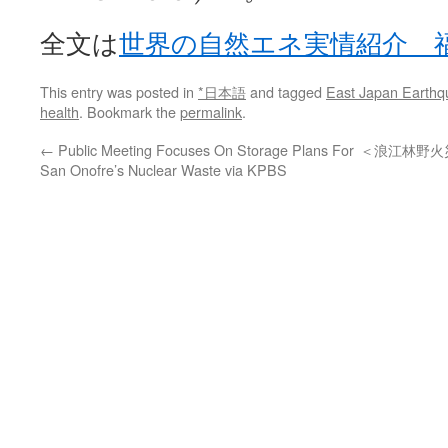
全文は
世界の自然エネ実情紹介 
This entry was posted in
*日本語
and tagged
East Japan Earthq
health
. Bookmark the
permalink
.
←
Public Meeting Focuses On Storage Plans For
＜浪江林野火災
San Onofre’s Nuclear Waste via KPBS