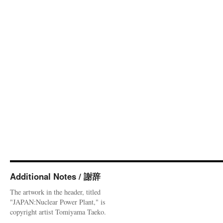
Additional Notes / 謝辞
The artwork in the header, titled
"JAPAN:Nuclear Power Plant," is
copyright artist Tomiyama Taeko.