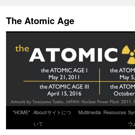
Skip
to
The Atomic Age
content
*HOME*
About/サイトにつ
Multimedia
Resources
Sy
いて
ウ