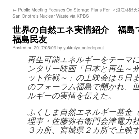
←
Public Meeting Focuses On Storage Plans For
＜浪江林野火災
San Onofre’s Nuclear Waste via KPBS
世界の自然エネ実情紹介 福島で
福島民友
Posted on
2017/05/06
by
yukimiyamotodepaul
再生可能エネルギーをテーマ
ンタリー映画「日本と再生～
ット作戦～」の上映会は５日
のフォーラム福島で開かれ、
ルギーの実情を伝えた。
ふくしま自然エネルギー基金
理事・佐藤弥右衛門会津電力
３カ所、宮城県２カ所で上映