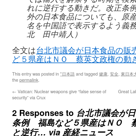
れに逆行する動きだ。改正条
外の日本食品についても、原
名を中国語で表示するよう義
北 田中靖人）
全文は
台北市議会が日本食品の販
ど５県産はＮＯ 蔡英文政権の動
This entry was posted in
*日本語
and tagged
健康
,
安全
,
東日本
the
permalink
.
←
Vatican: Nuclear weapons give “false sense of
Great La
security” via Crux
2 Responses to
台北市議会が日
条例 福島など５県産はＮＯ 
と逆行… via 産経ニュース