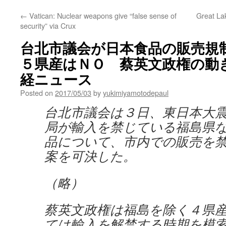
←
Vatican: Nuclear weapons give “false sense of
Great La
security” via Crux
台北市議会が日本食品の販売規
５県産はＮＯ 蔡英文政権の動きと
経ニュース
Posted on
2017/05/03
by
yukimiyamotodepaul
台北市議会は３日、東日本大
局が輸入を禁じている福島県
品について、市内での販売を
案を可決した。
（略）
蔡英文政権は福島を除く４県
ては輸入を解禁する時期を模