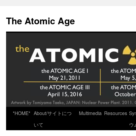
Skip
to
The Atomic Age
content
*HOME*
About/サイトにつ
Multimedia
Resources
Sy
いて
ウ