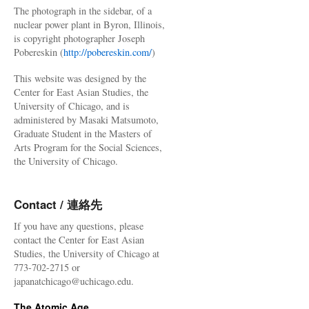
The photograph in the sidebar, of a
nuclear power plant in Byron, Illinois,
is copyright photographer Joseph
Pobereskin (
http://pobereskin.com/
)
This website was designed by the
Center for East Asian Studies, the
University of Chicago, and is
administered by Masaki Matsumoto,
Graduate Student in the Masters of
Arts Program for the Social Sciences,
the University of Chicago.
Contact / 連絡先
If you have any questions, please
contact the Center for East Asian
Studies, the University of Chicago at
773-702-2715 or
japanatchicago@uchicago.edu.
The Atomic Age