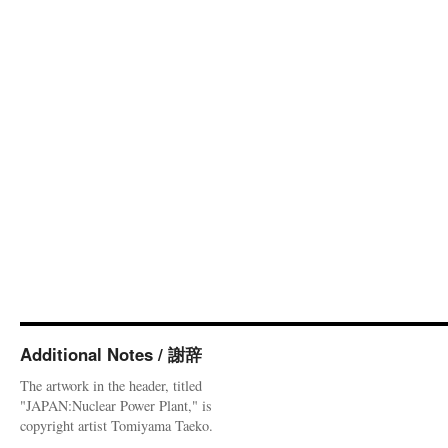
Additional Notes / 謝辞
The artwork in the header, titled
"JAPAN:Nuclear Power Plant," is
copyright artist Tomiyama Taeko.