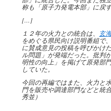
称も「原子力発電本部」に戻
[…]
１２年の火力との統合は、
玄
をめぐる県民向け説明番組で
に賛成意見の投稿を呼びかけ
ル問題」が発端だった。批判
明性の向上」を掲げて原発部
していた。
今回の再編ではまた、火力と
門を販売や調達部門などと統
秀並）