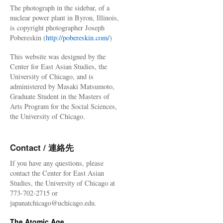
The photograph in the sidebar, of a
nuclear power plant in Byron, Illinois,
is copyright photographer Joseph
Pobereskin (
http://pobereskin.com/
)
This website was designed by the
Center for East Asian Studies, the
University of Chicago, and is
administered by Masaki Matsumoto,
Graduate Student in the Masters of
Arts Program for the Social Sciences,
the University of Chicago.
Contact / 連絡先
If you have any questions, please
contact the Center for East Asian
Studies, the University of Chicago at
773-702-2715 or
japanatchicago@uchicago.edu.
The Atomic Age