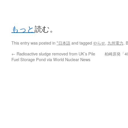
もっと
読む。
This entry was posted in
*日本語
and tagged
やらせ
,
九州電力
. 
←
Radioactive sludge removed from UK’s Pile
柏崎原発「4
Fuel Storage Pond via World Nuclear News