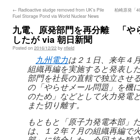
←
Radioactive sludge removed from UK’s Pile
柏崎原発「4
Fuel Storage Pond via World Nuclear News
九電、原発部門を再分離 「や
したが via 朝日新聞
Posted on
2016/12/22
by
nfield
九州電力
は２１日、来年４
組織再編を実施すると発表し
部門を社長の直轄で独立させ
の「やらせメール問題」を機
のため」などとして火力発電
また切り離す。
もともと「原子力発電本部」
は、１２年７月の組織再編で
部」に統合した。今回また独