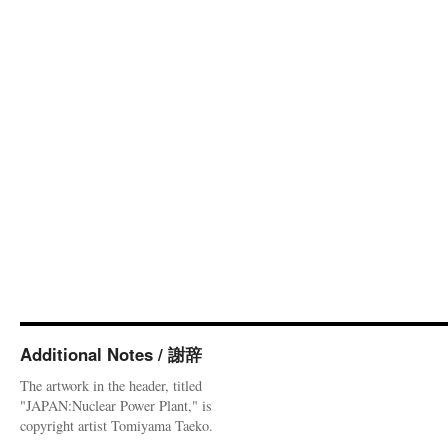
Additional Notes / 謝辞
The artwork in the header, titled
"JAPAN:Nuclear Power Plant," is
copyright artist Tomiyama Taeko.