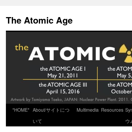
Skip
to
The Atomic Age
content
*HOME*
About/サイトにつ
Multimedia
Resources
Sy
いて
ウ