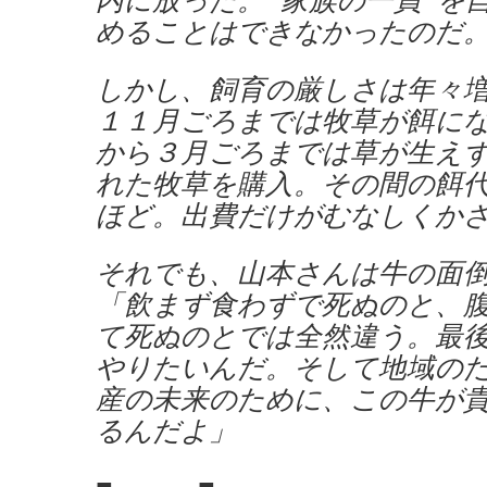
めることはできなかったのだ
しかし、飼育の厳しさは年々
１１月ごろまでは牧草が餌に
から３月ごろまでは草が生え
れた牧草を購入。その間の餌
ほど。出費だけがむなしくか
それでも、山本さんは牛の面
「飲まず食わずで死ぬのと、
て死ぬのとでは全然違う。最
やりたいんだ。そして地域の
産の未来のために、この牛が
るんだよ」