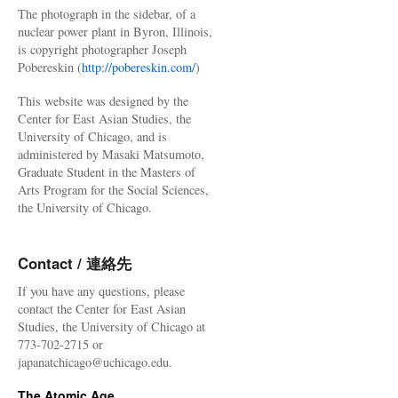
The photograph in the sidebar, of a
nuclear power plant in Byron, Illinois,
is copyright photographer Joseph
Pobereskin (
http://pobereskin.com/
)
This website was designed by the
Center for East Asian Studies, the
University of Chicago, and is
administered by Masaki Matsumoto,
Graduate Student in the Masters of
Arts Program for the Social Sciences,
the University of Chicago.
Contact / 連絡先
If you have any questions, please
contact the Center for East Asian
Studies, the University of Chicago at
773-702-2715 or
japanatchicago@uchicago.edu.
The Atomic Age