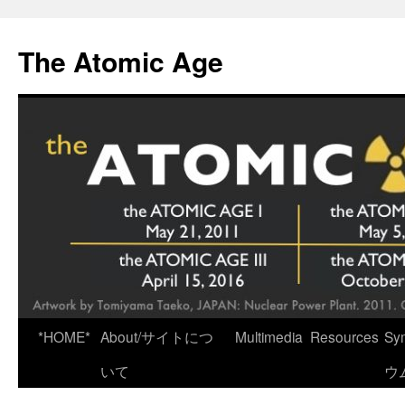
Skip
to
The Atomic Age
content
*HOME*
About/サイトにつ
Multimedia
Resources
Sy
いて
ウ