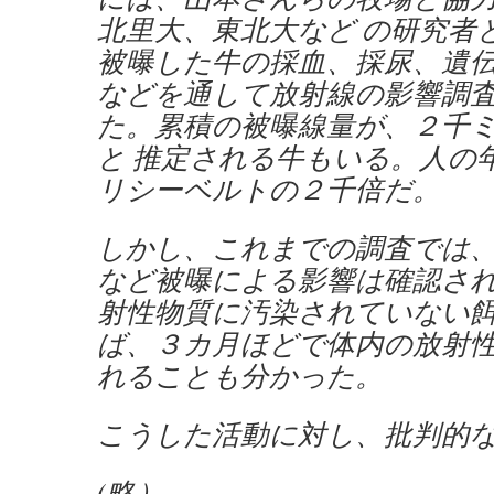
北里大、東北大など の研究者
被曝した牛の採血、採尿、遺
などを通して放射線の影響調
た。累積の被曝線量が、２千
と 推定される牛もいる。人の
リシーベルトの２千倍だ。
しかし、これまでの調査では
など被曝による影響は確認さ
射性物質に汚染されていない
ば、３カ月ほどで体内の放射
れることも分かった。
こうした活動に対し、批判的
(略）