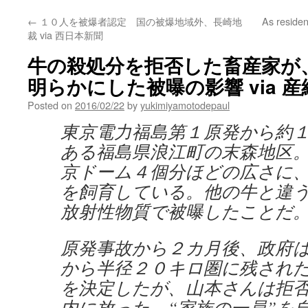
←
１０人を被爆者認定 国の被爆地域外、長崎地
As residen
裁 via 西日本新聞
牛の殺処分を拒否した畜産家が
明らかにした被曝の影響 via 
Posted on
2016/02/22
by
yukimiyamotodepaul
東京電力福島第１原発から約
ある福島県浪江町の末森地区
京ドーム４個分ほどの広さに
を飼育している。他の牛と違
放射性物質で被曝したことだ
原発事故から２カ月後、政府
から半径２０キロ圏に残され
を決定したが、山本さんは拒
内に放った。“家族の一員”を