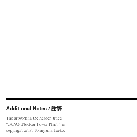
Additional Notes / 謝辞
The artwork in the header, titled
"JAPAN:Nuclear Power Plant," is
copyright artist Tomiyama Taeko.