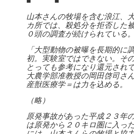
■ ■
山本さんの牧場を含む浪江、
カ所では、殺処分を拒否した
０頭の調査が続けられている
「大型動物の被曝を長期的に
初。実験室ではできない。そ
とっても参考になり還元され
大農学部准教授の岡田啓司さ
産獣医療学＝は力を込める。
（略）
原発事故があった平成２３年
は原発から２０キロ圏に入っ
には、山本さんらの牧場と協