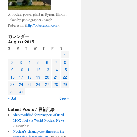
A nuclear power plant in Byron, Illinois.
Taken by photographer Joseph
Pobereskin (
http://pobereskin.com
).
カレンダー
August 2015
S
M
T
W
T
F
S
1
2
3
4
5
6
7
8
9
10
11
12
13
14
15
16
17
18
19
20
21
22
23
24
25
26
27
28
29
30
31
« Jul
Sep »
Latest Posts / 最新記事
Ship modified for transport of used
MOX fuel via World Nuclear News
2026/05/06
Nuclear’s cleanup cost threatens the
expansion dream via DW
2026/03/21