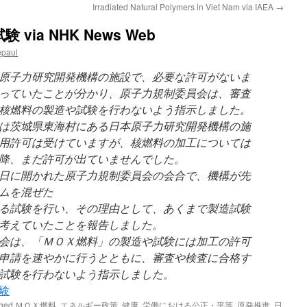
Irradiated Natural Polymers in Viet Nam via IAEA
→
ia NHK News Web
epaul
原子力研究開発機構の施設で、必要な許可がないま
っていたことが分かり、原子力規制委員会は、審査
核燃料の製造や試験を行わないよう指示しました。
は茨城県東海村にある日本原子力研究開発機構の施
用許可は受けていますが、核燃料の加工については
降、まだ許可が出ていませんでした。
日に開かれた原子力規制委員会の会合で、機構が先
ムを混ぜた
る試験を行い、その理由として、あくまで製造試験
考えていたことを報告しました。
会は、「ＭＯＸ燃料」の製造や試験には加工の許可
申請を速やかに行うとともに、審査や検査に合格す
試験を行わないよう指示しました。
験
gged
ＭＯＸ燃料
,
エネルギー政策
,
健康
,
労働における公正・平等
,
原発推進
,
日