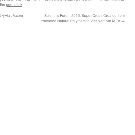
 the
permalink
.
a JA.com
Scientific Forum 2015: Super Crops Created from
Irradiated Natural Polymers in Viet Nam via IAEA
→