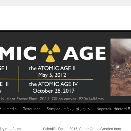
Multimedia
Resources
Symposium/シンポジウム
Nagasaki Hanford Br
a JA.com
Scientific Forum 2015: Super Crops Created from