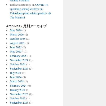
Atomic Scientists
Barbarra BBonney
on
COVID-19
spreading among workers on
Fukushima plant, related projects via
The Mainichi
Archives / 月別アーカイブ
May 2026
(1)
March 2026
(2)
October 2025
(2)
August 2025
(1)
June 2025
(2)
May 2025
(10)
February 2025
(1)
November 2024
(3)
October 2024
(1)
September 2024
(5)
July 2024
(4)
June 2024
(3)
March 2024
(1)
February 2024
(6)
January 2024
(4)
November 2023
(8)
October 2023
(1)
September 2023
(7)