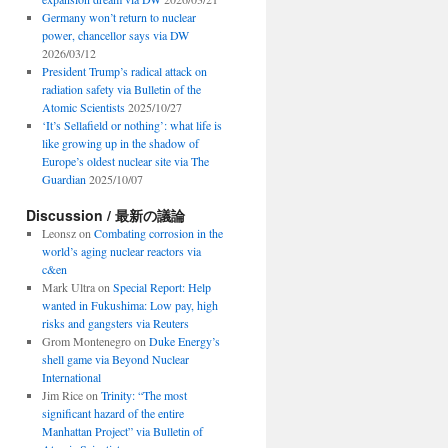
Germany won’t return to nuclear
power, chancellor says via DW
2026/03/12
President Trump’s radical attack on
radiation safety via Bulletin of the
Atomic Scientists
2025/10/27
‘It’s Sellafield or nothing’: what life is
like growing up in the shadow of
Europe’s oldest nuclear site via The
Guardian
2025/10/07
Discussion / 最新の議論
Leonsz
on
Combating corrosion in the
world’s aging nuclear reactors via
c&en
Mark Ultra
on
Special Report: Help
wanted in Fukushima: Low pay, high
risks and gangsters via Reuters
Grom Montenegro
on
Duke Energy’s
shell game via Beyond Nuclear
International
Jim Rice
on
Trinity: “The most
significant hazard of the entire
Manhattan Project” via Bulletin of