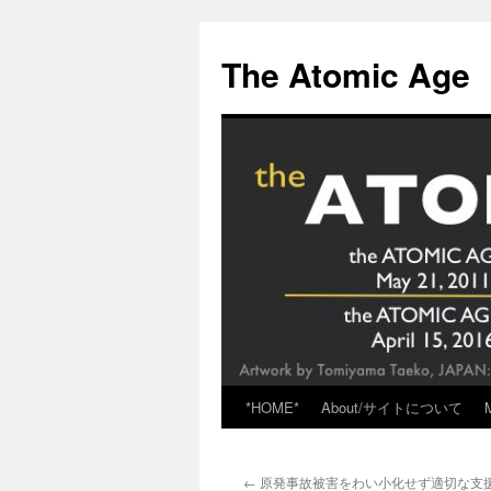
Skip
to
The Atomic Age
content
*HOME*
About/サイトについて
←
原発事故被害をわい小化せず適切な支援をvi