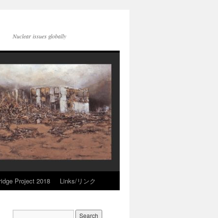
Nuclear issues globally
idge Project 2018
Links/リンク