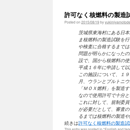
許可なく核燃料の製造試験 v
Posted on
2015/08/19
by
yukimiyamotod
茨城県東海村にある日本
ま核燃料の製造試験を行
や検査に合格するまでは
問題が明らかになったの
設で、国から核燃料の使
平成１６年に申請して以
この施設について、１９
月、ウランとプルトニウ
「ＭＯＸ燃料」を製造す
なので使用許可で十分と
これに対して、規制委員
が必要だとして、審査の
るまでは核燃料の製造や
続きは
許可なく核燃料の製造試
This entry was posted in
*English
and ta