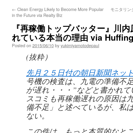
←
Clean Energy Likely to Become More Popular
モニタリン
in the Future via Realty Biz
『再稼働トップバッター』川内
れている本当の理由 via Huffingt
Posted on
2015/06/10
by
yukimiyamotodepaul
(抜粋）
先月２５日付の朝日新聞ネッ
号機の検査は、九電の準備不
が遅れ・・・”などと書かれて
スコミも再稼働遅れの原因は
備不足」と述べているが、私
ない。
この件は、もっと本質的なと