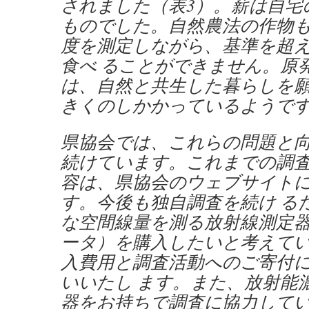
されました（表3）。薪は自宅
ものでした。自然農法の作物
度を測定しながら、基準を超
食べ ることができません。原
は、自然と共生した暮らしを
きくのしかかっているようで
県協会では、これらの問題と
続けています。これまでの調
容は、県協会のウェブサイト
す。今後も独自調査を続け る
な空間線量を測る放射線測定
ータ）を購入したいと考えて
入費用と調査活動へのご寄付
いいたし ます。また、放射能
器をお持ちで調査に協力して