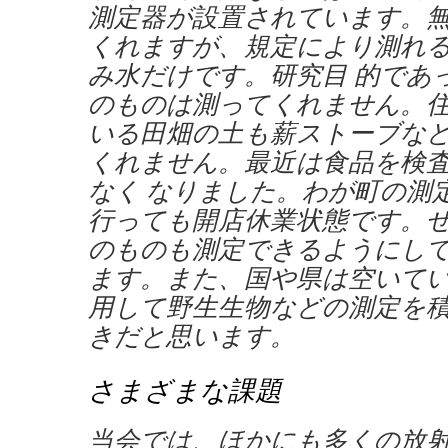
測定器が設置されています。
くれますが、規定により測れ
み水だけです。研究目 的であ
のものは測ってくれません。
いる田畑の土も薪ストーブな
くれません。最近は食品を検
なく なりました。わが町の測
行っても開店休業状態です。
のものも測定できるようにし
ます。また、国や県は空いてい
用して野生生物などの測定を
きだと思います。
さまざまな課題
当会では、ほかにも多くの放