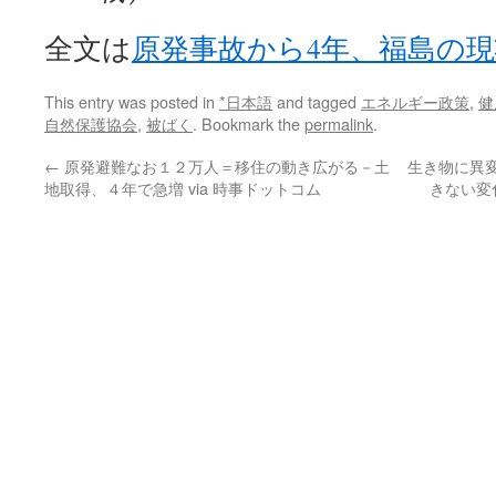
全文は
原発事故から4年、福島の現
This entry was posted in
*日本語
and tagged
エネルギー政策
,
健
自然保護協会
,
被ばく
. Bookmark the
permalink
.
←
原発避難なお１２万人＝移住の動き広がる－土
生き物に異変
地取得、４年で急増 via 時事ドットコム
きない変化