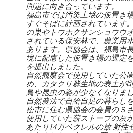
問題に向き合っています。
福島市では汚染土壌の仮置き
すぐそばに計画されています
の巣やトウホクサンショウウ
されている保安林で、農業用
あります。県協会は、福島市
境に配慮した仮置き場の選定
を提出しました。
自然観察会で使用していた公
め、カタクリ群生地の表土が
鳥や昆虫の姿が少なくなりま
自然農法で自給自足の暮らし
松市に住む県協会の会員のＳ
使用していた薪ストーブの灰
あたり14万ベクレルの放 射性