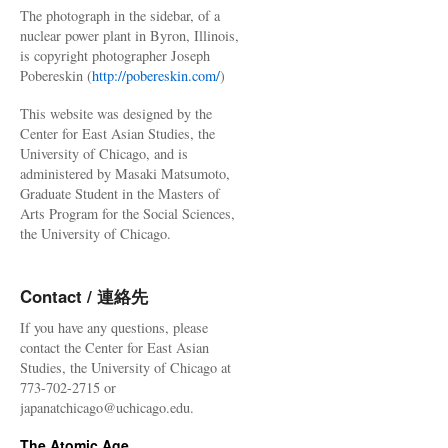
The photograph in the sidebar, of a
nuclear power plant in Byron, Illinois,
is copyright photographer Joseph
Pobereskin (
http://pobereskin.com/
)
This website was designed by the
Center for East Asian Studies, the
University of Chicago, and is
administered by Masaki Matsumoto,
Graduate Student in the Masters of
Arts Program for the Social Sciences,
the University of Chicago.
Contact / 連絡先
If you have any questions, please
contact the Center for East Asian
Studies, the University of Chicago at
773-702-2715 or
japanatchicago@uchicago.edu.
The Atomic Age