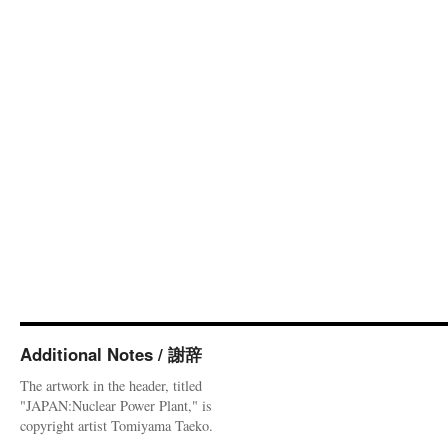
Additional Notes / 謝辞
The artwork in the header, titled
"JAPAN:Nuclear Power Plant," is
copyright artist Tomiyama Taeko.