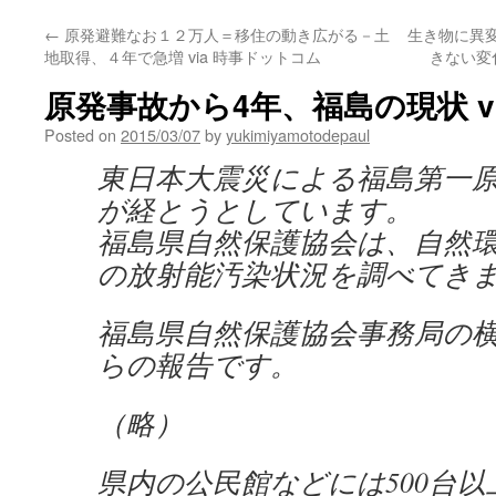
←
原発避難なお１２万人＝移住の動き広がる－土
生き物に異変
地取得、４年で急増 via 時事ドットコム
きない変化
原発事故から4年、福島の現状 v
Posted on
2015/03/07
by
yukimiyamotodepaul
東日本大震災による福島第一原
が経とうとしています。
福島県自然保護協会は、自然
の放射能汚染状況を調べてき
福島県自然保護協会事務局の
らの報告です。
（略）
県内の公民館などには500台