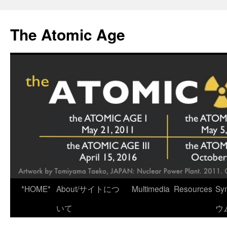
Skip
to
The Atomic Age
content
*HOME*
About/サイトにつ
Multimedia
Resources
Sy
いて
ウ