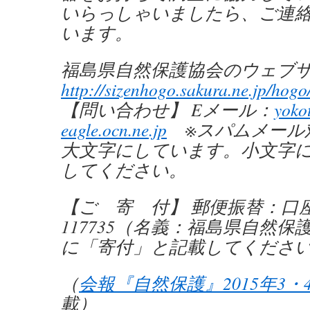
いらっしゃいましたら、ご連
います。
福島県自然保護協会のウェブ
http://sizenhogo.sakura.ne.jp/hogo
【問い合わせ】 Eメール：
yoko
eagle.ocn.ne.jp
※スパムメール
大文字にしています。小文字
してください。
【ご 寄 付】 郵便振替：口座番号
117735（名義：福島県自然保
に「寄付」と記載してくださ
（
会報『自然保護』2015年3・
載）