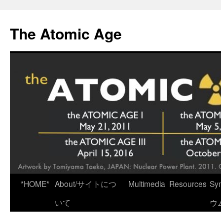
Skip
to
The Atomic Age
content
*HOME*
About/サイトにつ
Multimedia
Resources
Sy
いて
ウ