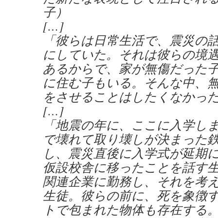
子）
[…]
「彼らは日常生活で、震災の
にしていた。それは彼らの境
あるからで、家が無傷だった
に住む子もいる。そんな中、
をさせることはしたくなかっ
[…]
「地震の年に、ここに入学し
で壊れて取り壊しが決まった
し、震災直後に入学式が延期
仮設校舎に移ったことを話す
関連企業に勤務し、それを考
生徒。彼らの前に、死を象徴
トで包まれた物体も存在する