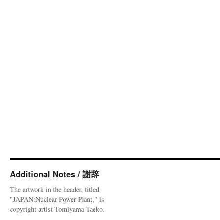
Additional Notes / 謝辞
The artwork in the header, titled
"JAPAN:Nuclear Power Plant," is
copyright artist Tomiyama Taeko.