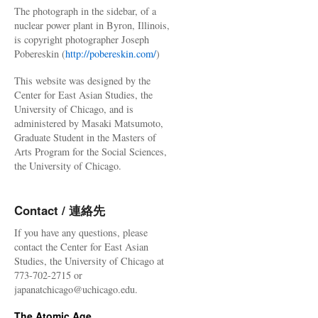
The photograph in the sidebar, of a
nuclear power plant in Byron, Illinois,
is copyright photographer Joseph
Pobereskin (
http://pobereskin.com/
)
This website was designed by the
Center for East Asian Studies, the
University of Chicago, and is
administered by Masaki Matsumoto,
Graduate Student in the Masters of
Arts Program for the Social Sciences,
the University of Chicago.
Contact / 連絡先
If you have any questions, please
contact the Center for East Asian
Studies, the University of Chicago at
773-702-2715 or
japanatchicago@uchicago.edu.
The Atomic Age