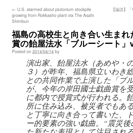
←
U.S. alarmed about plutonium stockpile
【論説】「
growing from Rokkasho plant via The Asahi
Shimbun
福島の高校生と向き合い生まれ
賞の飴屋法水「ブルーシート」v
Posted on
2014/04/14
by
演出家、飴屋法水（あめや・
３）が昨年、福島県立いわき
との共同作業で上演した「ブ
が、今年の岸田國士戯曲賞を
に都内で授賞式が行われる。
所に住み込み、被災者でもあ
と丁寧に向き合って書いた、
ー的要素の強い戯曲。“震災後
た新たな表現として注目され