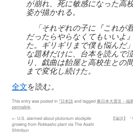
が崩れ、死に敏感になった高
姿が描かれる。
「それぞれの子に『これが君
だったらやらなくてもいいよ
た。ギリギリまで僕も悩んだ
な題材だけに、台本を読んで
り、戯曲は飴屋と高校生との
まで変化し続けた。
全文
を読む。
This entry was posted in
*日本語
and tagged
東日本大震災・福
permalink
.
←
U.S. alarmed about plutonium stockpile
【論説】「
growing from Rokkasho plant via The Asahi
Shimbun