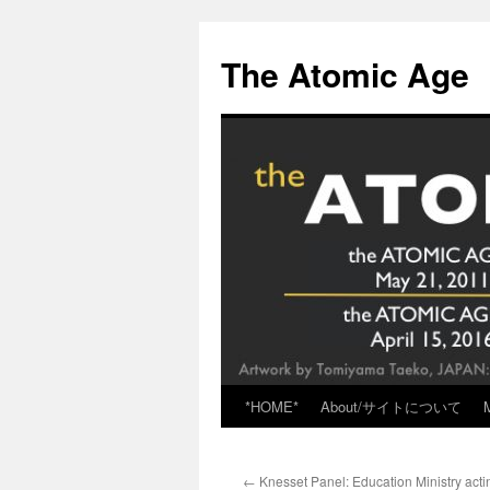
Skip
to
The Atomic Age
content
*HOME*
About/サイトについて
←
Knesset Panel: Education Ministry acti