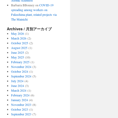
Atomic Scientists
Barbarra BBonney
on
COVID-19
spreading among workers on
Fukushima plant, related projects via
The Mainichi
Archives / 月別アーカイブ
May 2026
(1)
March 2026
(2)
October 2025
(2)
August 2025
(1)
June 2025
(2)
May 2025
(10)
February 2025
(1)
November 2024
(3)
October 2024
(1)
September 2024
(5)
July 2024
(4)
June 2024
(3)
March 2024
(1)
February 2024
(6)
January 2024
(4)
November 2023
(8)
October 2023
(1)
September 2023
(7)