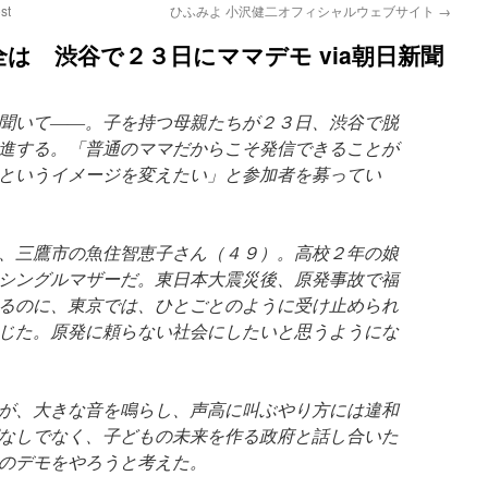
st
ひふみよ 小沢健二オフィシャルウェブサイト
→
は 渋谷で２３日にママデモ via朝日新聞
聞いて――。子を持つ母親たちが２３日、渋谷で脱
進する。「普通のママだからこそ発信できることが
というイメージを変えたい」と参加者を募ってい
、三鷹市の魚住智恵子さん（４９）。高校２年の娘
シングルマザーだ。東日本大震災後、原発事故で福
るのに、東京では、ひとごとのように受け止められ
じた。原発に頼らない社会にしたいと思うようにな
が、大きな音を鳴らし、声高に叫ぶやり方には違和
なしでなく、子どもの未来を作る政府と話し合いた
のデモをやろうと考えた。