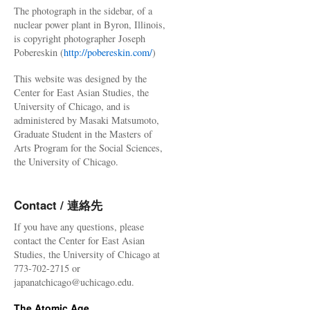
The photograph in the sidebar, of a
nuclear power plant in Byron, Illinois,
is copyright photographer Joseph
Pobereskin (
http://pobereskin.com/
)
This website was designed by the
Center for East Asian Studies, the
University of Chicago, and is
administered by Masaki Matsumoto,
Graduate Student in the Masters of
Arts Program for the Social Sciences,
the University of Chicago.
Contact / 連絡先
If you have any questions, please
contact the Center for East Asian
Studies, the University of Chicago at
773-702-2715 or
japanatchicago@uchicago.edu.
The Atomic Age