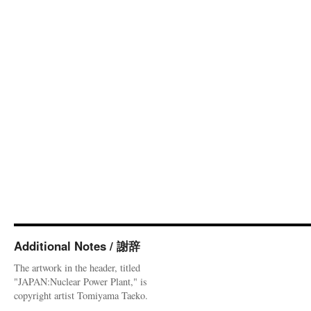
Additional Notes / 謝辞
The artwork in the header, titled
"JAPAN:Nuclear Power Plant," is
copyright artist Tomiyama Taeko.