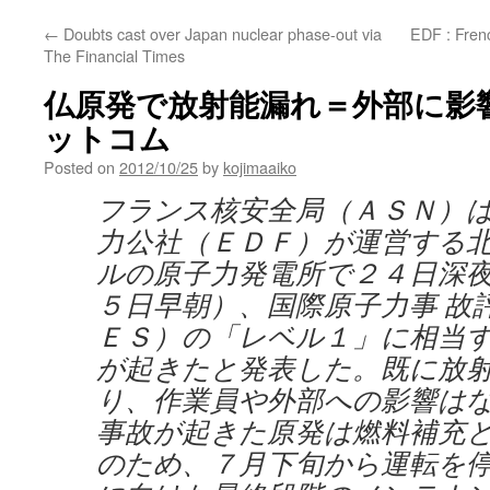
←
Doubts cast over Japan nuclear phase-out via
EDF : Frenc
The Financial Times
仏原発で放射能漏れ＝外部に影響な
ットコム
Posted on
2012/10/25
by
kojimaaiko
フランス核安全局（ＡＳＮ）
力公社（ＥＤＦ）が運営する
ルの原子力発電所で２４日深
５日早朝）、国際原子力事 故
ＥＳ）の「レベル１」に相当
が起きたと発表した。既に放
り、作業員や外部への影響は
事故が起きた原発は燃料補充
のため、７月下旬から運転を