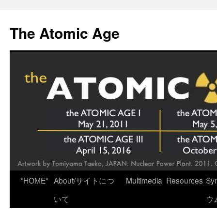
Skip
to
The Atomic Age
content
*HOME*
About/サイトにつ
Multimedia
Resources
Sy
いて
ウ