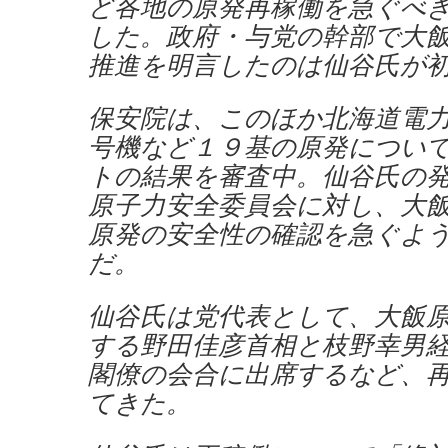
ど各地の原発再稼働を急ぐべ
した。政府・与党の幹部で大
推進を明言したのは仙谷氏が初
保安院は、このほか北海道電
号機など１９基の原発につい
トの結果を審査中。仙谷氏の
原子力安全委員会に対し、大
原発の安全性の確認を急ぐよ
だ。
仙谷氏は党代表として、大飯
する野田佳彦首相と枝野幸男
閣僚の会合に出席するなど、
てきた。