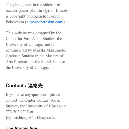
The photograph in the sidebar, of a
nuclear power plant in Byron, Illinois,
is copyright photographer Joseph
Pobereskin (
http://pobereskin.com/
)
This website was designed by the
Center for East Asian Studies, the
University of Chicago, and is
administered by Masaki Matsumoto,
Graduate Student in the Masters of
Arts Program for the Social Sciences,
the University of Chicago.
Contact / 連絡先
If you have any questions, please
contact the Center for East Asian
Studies, the University of Chicago at
773-702-2715 or
japanatchicago@uchicago.edu.
The Atomic Age