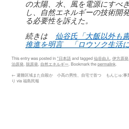
の太陽、水、風を電源にすべ
し、自然エネルギーの技術開
る必要性を訴えた。
続きは
仙谷氏「大飯以外も
推進を明言 「ロウソク生活
This entry was posted in
*日本語
and tagged
仙谷由人
,
伊方原発
泊原発
,
脱原発
,
自然エネルギー
. Bookmark the
permalink
.
←
避難区域また自殺か 小高の男性、自宅で首つ
もんじゅ:
り via 福島民報