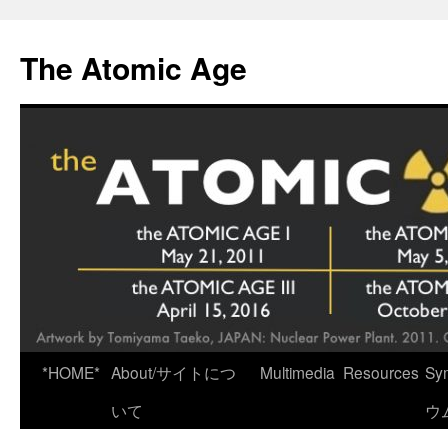
Skip
to
The Atomic Age
content
*HOME*
About/サイトにつ
Multimedia
Resources
Sy
いて
ウ