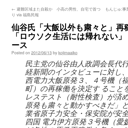
←
避難区域また自殺か 小高の男性、自宅で首つ
もんじゅ:
り via 福島民報
仙谷氏「大飯以外も粛々と」
「ロウソク生活には帰れない」 v
ース
Posted on
2012/06/13
by
kojimaaiko
民主党の仙谷由人政調会長代
経新聞のインタビューに対し
西電力大飯原発３、４号機（
町）の再稼働を決定す ること
レステスト（耐性検査）が済
原発も粛々と動かすべきだ」
業省原子力安全・保安院が安
四国 電力伊方原発３号機（愛