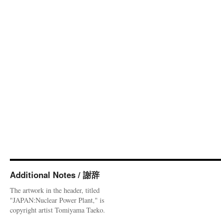
Additional Notes / 謝辞
The artwork in the header, titled
"JAPAN:Nuclear Power Plant," is
copyright artist Tomiyama Taeko.