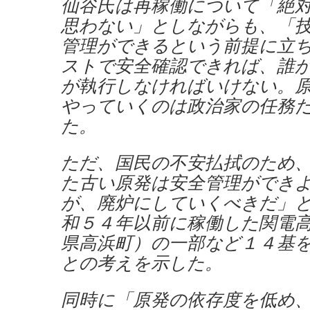
仙谷氏は再稼働について「絶
思わない」としながらも、「
管理ができるという前提に立
ストで安全確認できれば、誰
が執行しなければいけない。
やっていくのは政治家の任務
た。
ただ、国民の不安払拭のため
た古い原発は安全管理ができ
が、廃炉にしていくべきだ」
和５４年以前に稼働した関電
県高浜町）の一部など１４基
との考えを示した。
同時に「原発の依存度を低め