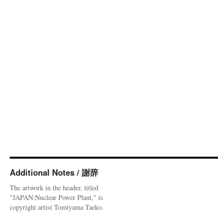
Additional Notes / 謝辞
The artwork in the header, titled
"JAPAN:Nuclear Power Plant," is
copyright artist Tomiyama Taeko.