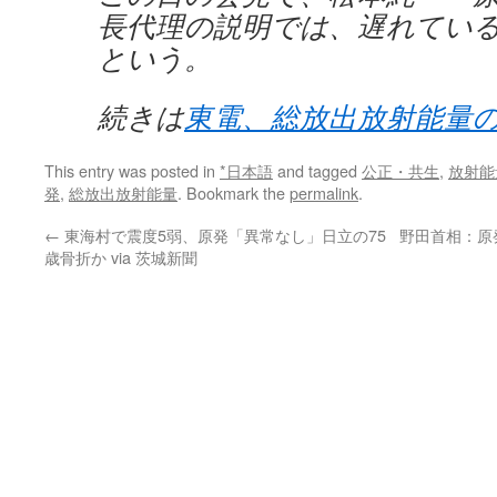
長代理の説明では、遅れている
という。
続きは
東電、総放出放射能量
This entry was posted in
*日本語
and tagged
公正・共生
,
放射能
発
,
総放出放射能量
. Bookmark the
permalink
.
←
東海村で震度5弱、原発「異常なし」日立の75
野田首相：原発
歳骨折か via 茨城新聞