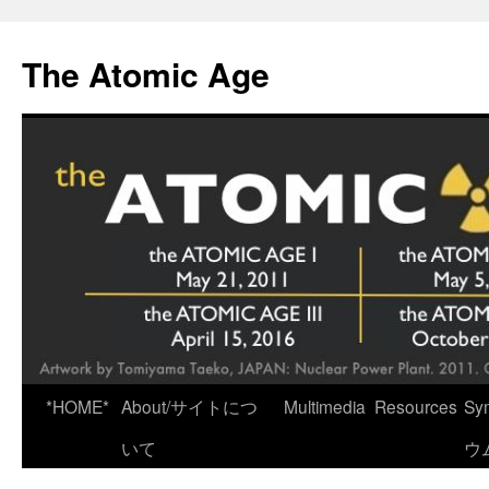
Skip
to
The Atomic Age
content
*HOME*
About/サイトにつ
Multimedia
Resources
Sy
いて
ウ