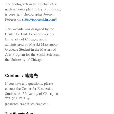
The photograph in the sidebar, of a
nuclear power plant in Byron, Illinois,
is copyright photographer Joseph
Pobereskin (
http://pobereskin.com/
)
This website was designed by the
Center for East Asian Studies, the
University of Chicago, and is
administered by Masaki Matsumoto,
Graduate Student in the Masters of
Arts Program for the Social Sciences,
the University of Chicago.
Contact / 連絡先
If you have any questions, please
contact the Center for East Asian
Studies, the University of Chicago at
773-702-2715 or
japanatchicago@uchicago.edu.
The Atomic Age