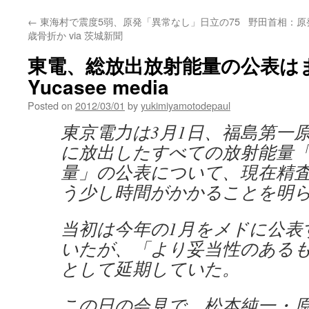
←
東海村で震度5弱、原発「異常なし」日立の75
野田首相：原発
歳骨折か via 茨城新聞
東電、総放出放射能量の公表はまだ
Yucasee media
Posted on
2012/03/01
by
yukimiyamotodepaul
東京電力は3月1日、福島第一
に放出したすべての放射能量
量」の公表について、現在精
う少し時間がかかることを明
当初は今年の1月をメドに公表
いたが、「より妥当性のある
として延期していた。
この日の会見で、松本純一・