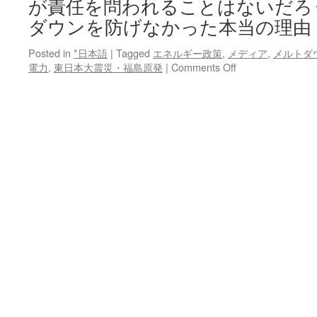
が責任を問われることはないだろ
ダウンを防げなかった本当の理由
Posted in
*日本語
|
Tagged
エネルギー政策
,
メディア
,
メルトダ
on
電力
,
東日本大震災・福島原発
|
Comments Off
メ
ル
ト
ダ
ウ
ン
を
防
げ
な
か
っ
た
本
当
の
理