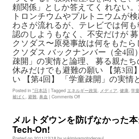
頼関係」としか答えてく れない
トロンチウムやプルトニウムが検
わさが流れるが、テレビでは何も
認のしようもなく、不安だけが 募
クソダス〜原発事故は何をもたら
クソダス バックナンバー（全4回）
疎開」の実情と論理、 募る親たちの
休みだけでも避難の願い 【第3回
い 【第4回】 「学童疎開」の実情
Posted in
*日本語
|
Tagged
エネルギー政策
,
メディア
,
健康
,
学
on
被ばく
,
避難
,
鼻血
|
Comments Off
福
島
エ
メルトダウンを防げなかった本当
ク
Tech-On!
ソ
ダ
Posted on
2011/12/18
by
yukimiyamotodepaul