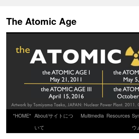
Skip
to
The Atomic Age
content
*HOME*
About/サイトにつ
Multimedia
Resources
Sy
いて
ウ