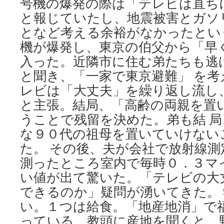
号機の爆発の際は「テレビは直ち
と報じていたし、地震被害とガソ
となど考える余裕がなかったとい
機が爆発し、東京の伯父から「早
入った。近隣市に住む弟たちも逃
と聞き、「一家で東京避難」 を
レビは「大丈夫」を繰り返し流し
と主張。結局、「高齢の両親を置
うことで残留を決めた。弟も結 
な９０代の祖母を置いていけない
た。 その後、夫が会社で放射線
測ったところ室内で毎時０．３マ
い値が出て驚いた。「テレビの大
できるのか」疑問が湧いてきた。
い。１つは給食。「地産地消」で
っている。教頭に産地を聞くと、