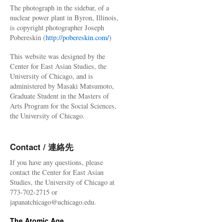
The photograph in the sidebar, of a
nuclear power plant in Byron, Illinois,
is copyright photographer Joseph
Pobereskin (
http://pobereskin.com/
)
This website was designed by the
Center for East Asian Studies, the
University of Chicago, and is
administered by Masaki Matsumoto,
Graduate Student in the Masters of
Arts Program for the Social Sciences,
the University of Chicago.
Contact / 連絡先
If you have any questions, please
contact the Center for East Asian
Studies, the University of Chicago at
773-702-2715 or
japanatchicago@uchicago.edu.
The Atomic Age