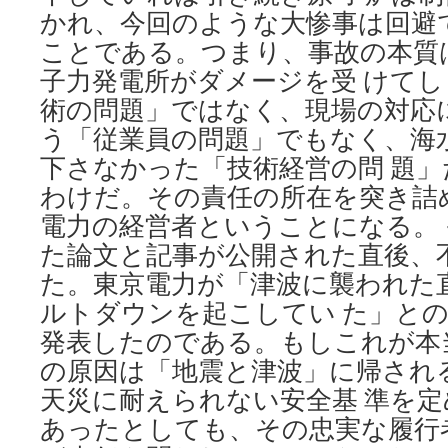
かれ、今回のような大惨事は回避
ことである。つまり、事故の本質
子力発電所がダメージを受 けて
術の問題」ではなく、現場の対応
う「従業員の問題」でもなく、海
下さなかった「技術経営の問 題
わけだ。その責任の所在を突き詰
電力の経営者ということになる。
た論文と記事が公開された直後、
た。東京電力が「津波に襲われた
ルトダウンを起こしてい た」と
発表したのである。もしこれが本
の原因は「地震と津波」に帰され
天災に耐えられない安全基 準を
あったとしても、その忠実な履行