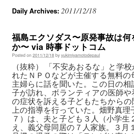
2011/12/18
Daily Archives:
福島エクソダス〜原発事故は何
か〜 via 時事ドットコム
Posted on
2011/12/18
by
yukimiyamotodepaul
（抜粋） 「不安あおるな」と学校
れたＮＰＯなどが主催する無料の
主婦らに話を聞いた。この日の相
子が訪れ、ボランティアの医師や
の症状を訴える子どもたちからの
上の指導を行っていた。畑野真理
７）は、夫と子ども３人（小学生
え、義父母同居の７人家族。３月