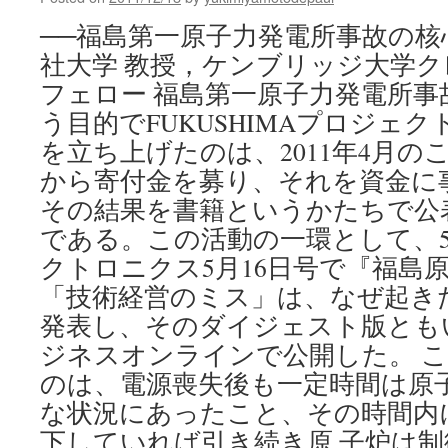
ス〜
原
──福島第一原子力発電所事故の核
発
社大学 教授，ケンブリッジ大学
事
故
フェロー 福島第一原子力発電所
は
う目的でFUKUSHIMAプロジェクト（http
何
を
を立ち上げたのは、2011年4月の
も
から寄付金を募り、それを資金に
た
ら
その結果を書籍というかたちで公
し
である。この活動の一環として、
た
クトロニクス5月16日号で『福
の
か〜
「技術経営のミス」は、なぜ起き
via
発表し、そのダイジェスト版とも
時
事
ジネスオンラインで公開した。 
ド
のは、電源喪失後も一定時間は原
ッ
ト
な状況にあったこと、その時間内
コ
下していれば引き続き原 子炉は
ム