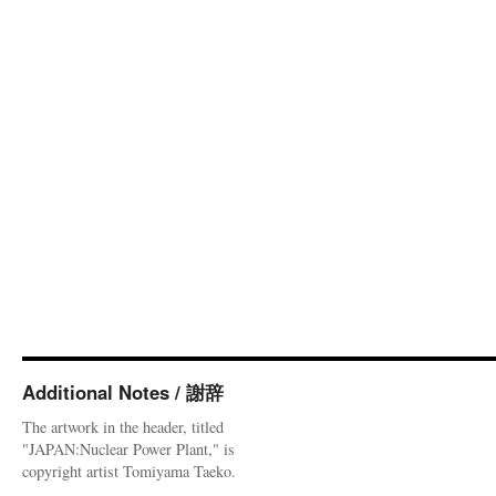
Additional Notes / 謝辞
The artwork in the header, titled
"JAPAN:Nuclear Power Plant," is
copyright artist Tomiyama Taeko.