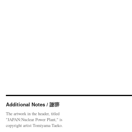
Additional Notes / 謝辞
The artwork in the header, titled
"JAPAN:Nuclear Power Plant," is
copyright artist Tomiyama Taeko.