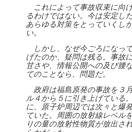
これによって事故収束に向け
るわけではない。今は安定し
あらゆる対策をとっていくし
い。
しかし、なぜ今ごろになって
げたのか、疑問は残る。事故
甘さや、情報公開への及び腰
てのことなら、問題だ。
政府は福島原発の事故を３月
ル４から５に引き上げている
に、原子炉周辺では次々と爆
ていた。周囲の放射線レベル
りの量の放射性物質が放出さ