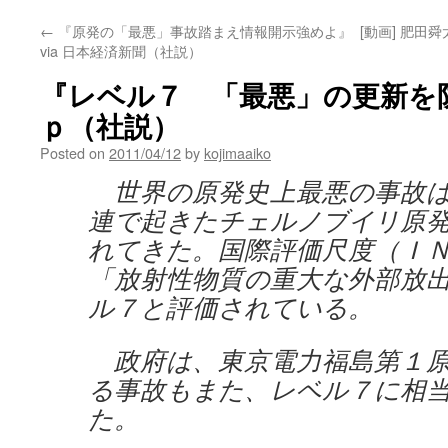
←
『原発の「最悪」事故踏まえ情報開示強めよ』
[動画] 肥
via 日本経済新聞（社説）
『レベル７ 「最悪」の更新を防げ
ｐ（社説）
Posted on
2011/04/12
by
kojimaaiko
世界の原発史上最悪の事故は
連で起きたチェルノブイリ原
れてきた。国際評価尺度（Ｉ
「放射性物質の重大な外部放
ル７と評価されている。
政府は、東京電力福島第１原
る事故もまた、レベル７に相
た。