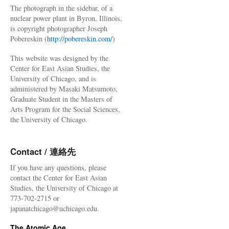
The photograph in the sidebar, of a
nuclear power plant in Byron, Illinois,
is copyright photographer Joseph
Pobereskin (
http://pobereskin.com/
)
This website was designed by the
Center for East Asian Studies, the
University of Chicago, and is
administered by Masaki Matsumoto,
Graduate Student in the Masters of
Arts Program for the Social Sciences,
the University of Chicago.
Contact / 連絡先
If you have any questions, please
contact the Center for East Asian
Studies, the University of Chicago at
773-702-2715 or
japanatchicago@uchicago.edu.
The Atomic Age