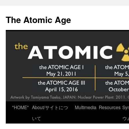
Skip
to
The Atomic Age
content
*HOME*
About/サイトにつ
Multimedia
Resources
Sy
いて
ウ