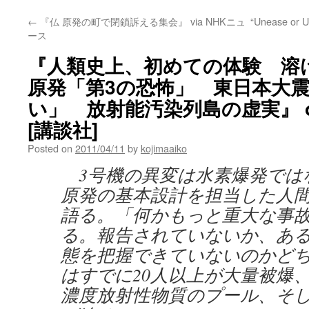
←
『仏 原発の町で閉鎖訴える集会』 via NHKニュ
“Unease or U
ース
『人類史上、初めての体験 溶
原発「第3の恐怖」 東日本大
い」 放射能汚染列島の虚実』 
[講談社]
Posted on
2011/04/11
by
kojimaaiko
3号機の異変は水素爆発では
原発の基本設計を担当した人
語る。「何かもっと重大な事
る。報告されていないか、あ
態を把握できていないのかど
はすでに20人以上が大量被爆
濃度放射性物質のプール、そ