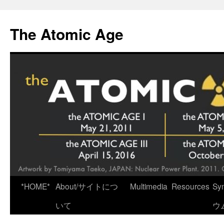
Skip
to
The Atomic Age
content
*HOME*
About/サイトにつ
Multimedia
Resources
Sy
いて
ウ