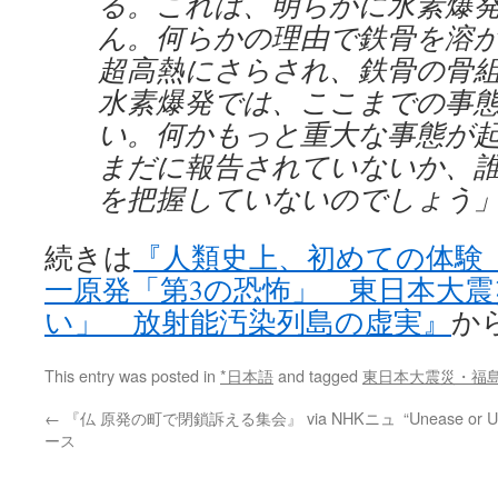
る。これは、明らかに水素爆
ん。何らかの理由で鉄骨を溶か
超高熱にさらされ、鉄骨の骨
水素爆発では、ここまでの事
い。何かもっと重大な事態が
まだに報告されていないか、
を把握していないのでしょう
続きは
『人類史上、初めての体験
一原発「第3の恐怖」 東日本大
い」 放射能汚染列島の虚実』
か
This entry was posted in
*日本語
and tagged
東日本大震災・福
←
『仏 原発の町で閉鎖訴える集会』 via NHKニュ
“Unease or U
ース