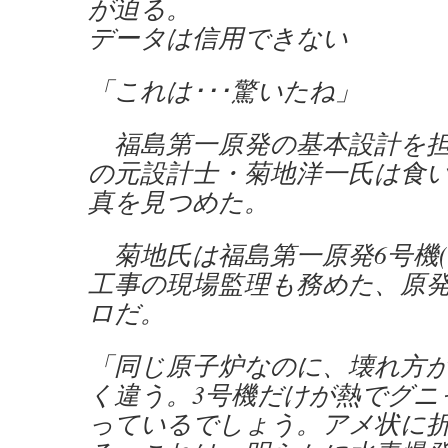
が迫る。
データは信用できない
「これは･･･驚いたね」
福島第一原発の基本設計を担
の元設計士・菊地洋一氏は食
真を見つめた。
菊地氏は福島第一原発6号機(’
工事の現場監理も務めた、原
ロだ。
「同じ原子炉なのに、壊れ方
く違う。3号機だけが熱でグニ
っているでしょう。アメ状に