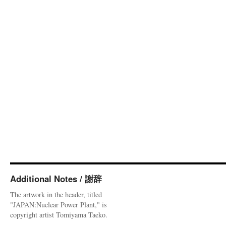
Additional Notes / 謝辞
The artwork in the header, titled
"JAPAN:Nuclear Power Plant," is
copyright artist Tomiyama Taeko.