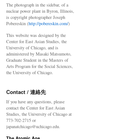
The photograph in the sidebar, of a
nuclear power plant in Byron, Illinois,
is copyright photographer Joseph
Pobereskin (
http://pobereskin.com/
)
This website was designed by the
Center for East Asian Studies, the
University of Chicago, and is
administered by Masaki Matsumoto,
Graduate Student in the Masters of
Arts Program for the Social Sciences,
the University of Chicago.
Contact / 連絡先
If you have any questions, please
contact the Center for East Asian
Studies, the University of Chicago at
773-702-2715 or
japanatchicago@uchicago.edu.
The Atomic Age